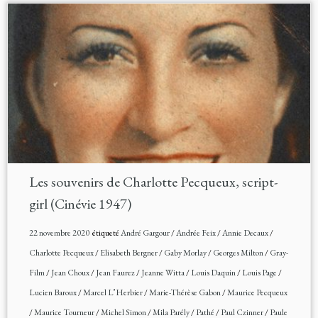
Les souvenirs de Charlotte Pecqueux, script-
girl (Cinévie 1947)
22 novembre 2020
étiqueté
André Gargour
/
Andrée Feix
/
Annie Decaux
/
Charlotte Pecqueux
/
Elisabeth Bergner
/
Gaby Morlay
/
Georges Milton
/
Gray-
Film
/
Jean Choux
/
Jean Faurez
/
Jeanne Witta
/
Louis Daquin
/
Louis Page
/
Lucien Baroux
/
Marcel L’Herbier
/
Marie-Thérèse Gabon
/
Maurice Pecqueux
/
Maurice Tourneur
/
Michel Simon
/
Mila Parély
/
Pathé
/
Paul Czinner
/
Paule