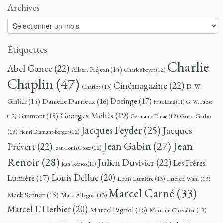
Archives
Archives
Étiquettes
Charlie
Abel Gance
(22)
Albert Préjean
(14)
Charles Boyer
(12)
Chaplin
(47)
Cinémagazine
(22)
D. W.
Charlot
(13)
Doringe
(17)
Danielle Darrieux
(16)
Griffith
(14)
G. W. Pabst
Fritz Lang
(11)
Georges Méliès
(19)
Gaumont
(15)
Greta Garbo
(12)
Germaine Dulac
(12)
Jacques Feyder
(25)
Jacques
(13)
Henri Diamant-Berger
(12)
Jean
Jean Gabin
(27)
Prévert
(22)
Jean-Louis Croze
(12)
Renoir
(28)
Julien Duvivier
(22)
Les Frères
Jean Tedesco
(11)
Louis Delluc
(20)
Lumière
(17)
Louis Lumière
(13)
Lucien Wahl
(13)
Marcel Carné
(33)
Mack Sennett
(15)
Marc Allegret
(13)
Marcel L'Herbier
(20)
Marcel Pagnol
(16)
Maurice Chevalier
(13)