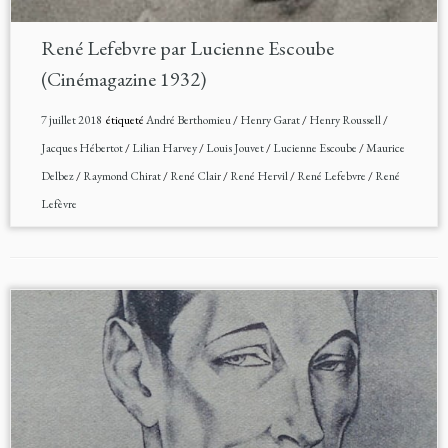
René Lefebvre par Lucienne Escoube
(Cinémagazine 1932)
7 juillet 2018
étiqueté
André Berthomieu
/
Henry Garat
/
Henry Roussell
/
Jacques Hébertot
/
Lilian Harvey
/
Louis Jouvet
/
Lucienne Escoube
/
Maurice
Delbez
/
Raymond Chirat
/
René Clair
/
René Hervil
/
René Lefebvre
/
René
Lefèvre