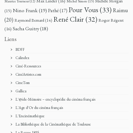
Max Linder
(16)
Michèle Morgan
Michel Simon
(13)
Maurice Tourneur
(12)
Pour Vous
(33)
Nino Frank
(19)
Raimu
Pathé
(17)
(15)
René Clair
(32)
(20)
Roger Régent
Raymond Bernard
(14)
Sacha Guitry
(18)
(16)
Liens
BDFF
Calindex
Ciné-Ressources
CinéArtistes.com
CineTom
Gallica
L'@ide-Mémoire – encyclopédie du cinéma français
L'Age d'Or du cinéma français
L'Encinémathèque
La Bibliothèque de la Cinémathèque de Toulouse
La Revue 1895