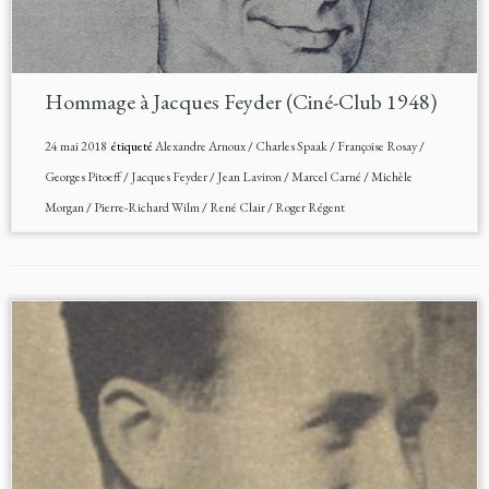
Hommage à Jacques Feyder (Ciné-Club 1948)
24 mai 2018
étiqueté
Alexandre Arnoux
/
Charles Spaak
/
Françoise Rosay
/
Georges Pitoeff
/
Jacques Feyder
/
Jean Laviron
/
Marcel Carné
/
Michèle
Morgan
/
Pierre-Richard Wilm
/
René Clair
/
Roger Régent