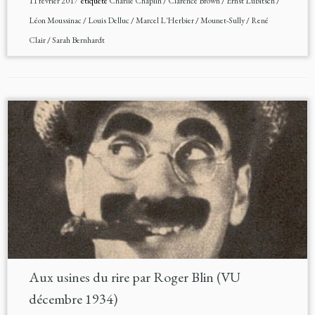
11 février 2017
étiqueté
Charlie Chaplin
/
Clarence Brown
/
Ernst Lubitsch
/
Léon Moussinac
/
Louis Delluc
/
Marcel L'Herbier
/
Mounet-Sully
/
René
Clair
/
Sarah Bernhardt
Aux usines du rire par Roger Blin (VU
décembre 1934)