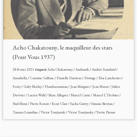
Acho Chakatouny, le maquilleur des stars
(Pour Vous 1937)
28 février 2021
étiqueté
Acho Chakatouny
/
Andranik
/
Andrée Standard
/
Annabella
/
Carmine Gallone
/
Danielle Darrieux
/
Doringe
/
Elsa Lanchester
/
Ferny
/
Gaby Morlay
/
Hambazoumian
/
Jean Marguet
/
Jean Murat
/
Julien
Duvivier
/
Lucien Wahl
/
Marc Allegret
/
Marcel Carné
/
Marcel L’Herbier
/
Paul Muni
/
Pierre Renoir
/
René Clair
/
Sacha Guitry
/
Simone Berriau
/
Tamara Loundine
/
Victor Tourjanski
/
Victor Tourjansky
/
Yvette Pienne