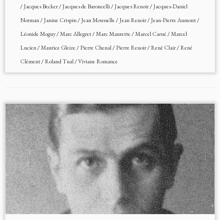
/
Jacques Becker
/
Jacques de Baroncelli
/
Jacques Renoir
/
Jacques-Daniel
Norman
/
Janine Crispin
/
Jean Mousselle
/
Jean Renoir
/
Jean-Pierre Aumont
/
Léonide Moguy
/
Marc Allegret
/
Marc Maurette
/
Marcel Carné
/
Marcel
Lucien
/
Maurice Gleize
/
Pierre Chenal
/
Pierre Renoir
/
René Clair
/
René
Clément
/
Roland Tual
/
Viviane Romance