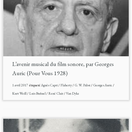
L’avenir musical du film sonore, par Georges
Auric (Pour Vous 1928)
1 avril 2017
étiqueté
Agnès Capri
/
Flaherty
/
G. W. Pabst
/
Georges Auric
/
Kurt Weill
/
Luis Buñuel
/
René Clair
/
Van Dyke