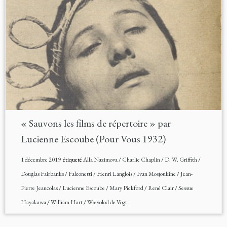
« Sauvons les films de répertoire » par
Lucienne Escoube (Pour Vous 1932)
1 décembre 2019
étiqueté
Alla Nazimova
/
Charlie Chaplin
/
D. W. Griffith
/
Douglas Fairbanks
/
Falconetti
/
Henri Langlois
/
Ivan Mosjoukine
/
Jean-
Pierre Jeancolas
/
Lucienne Escoube
/
Mary Pickford
/
René Clair
/
Sessue
Hayakawa
/
William Hart
/
Wsevolod de Vogt