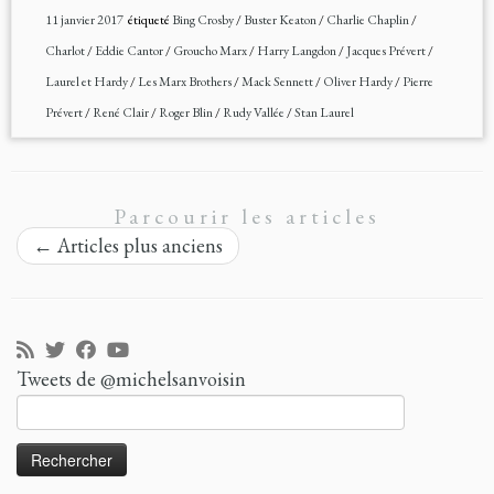
11 janvier 2017
étiqueté
Bing Crosby
/
Buster Keaton
/
Charlie Chaplin
/
Charlot
/
Eddie Cantor
/
Groucho Marx
/
Harry Langdon
/
Jacques Prévert
/
Laurel et Hardy
/
Les Marx Brothers
/
Mack Sennett
/
Oliver Hardy
/
Pierre
Prévert
/
René Clair
/
Roger Blin
/
Rudy Vallée
/
Stan Laurel
Parcourir les articles
←
Articles plus anciens
Tweets de @michelsanvoisin
Rechercher :