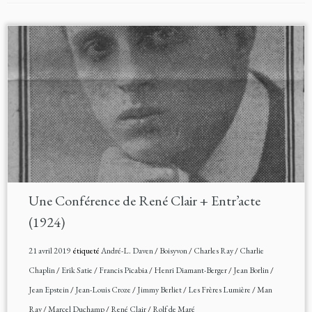
Une Conférence de René Clair + Entr’acte
(1924)
21 avril 2019
étiqueté
André-L. Daven
/
Boisyvon
/
Charles Ray
/
Charlie
Chaplin
/
Erik Satie
/
Francis Picabia
/
Henri Diamant-Berger
/
Jean Borlin
/
Jean Epstein
/
Jean-Louis Croze
/
Jimmy Berliet
/
Les Frères Lumière
/
Man
Ray
/
Marcel Duchamp
/
René Clair
/
Rolf de Maré