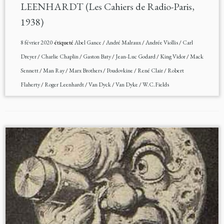
LEENHARDT (Les Cahiers de Radio-Paris,
1938)
8 février 2020
étiqueté
Abel Gance
/
André Malraux
/
Andrée Viollis
/
Carl
Dreyer
/
Charlie Chaplin
/
Gaston Baty
/
Jean-Luc Godard
/
King Vidor
/
Mack
Sennett
/
Man Ray
/
Marx Brothers
/
Poudovkine
/
René Clair
/
Robert
Flaherty
/
Roger Leenhardt
/
Van Dyck
/
Van Dyke
/
W.C.Fields