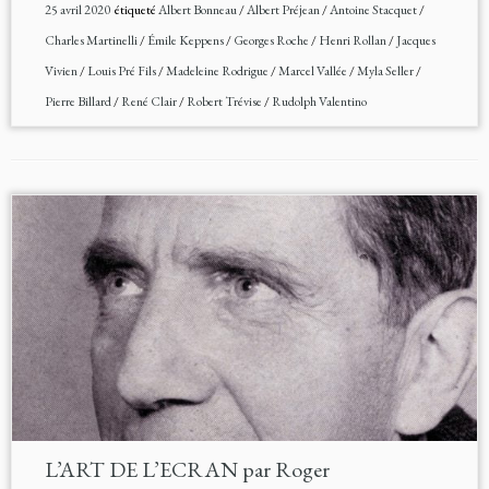
25 avril 2020
étiqueté
Albert Bonneau
/
Albert Préjean
/
Antoine Stacquet
/
Charles Martinelli
/
Émile Keppens
/
Georges Roche
/
Henri Rollan
/
Jacques
Vivien
/
Louis Pré Fils
/
Madeleine Rodrigue
/
Marcel Vallée
/
Myla Seller
/
Pierre Billard
/
René Clair
/
Robert Trévise
/
Rudolph Valentino
L’ART DE L’ECRAN par Roger