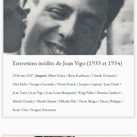
Entretiens inédits de Jean Vigo (1933 et 1934)
23 février 2017
étiqueté
Albert Riéra
/
Boris Kaufman
/
Claude Vermorel
/
Dita Parlo
/
Georges Lacombe
/
Henri Storck
/
Jacques Copeau
/
Jean Dasté
/
Jean Taris
/
Jean Vigo
/
Jean-Louis Bompoint
/
King Vidor
/
Maurice Jaubert
/
Michel Gondry
/
Michel Simon
/
Nikolai Ekk
/
Pierre Berger
/
Pierre Philippe
/
René Clair
/
Serguei Eisenstein