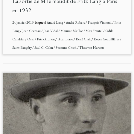
La sortie de M le maudit de Fritz Lang à Paris
en 1932
24 janvier 2019
étiqueté
André Lang
/
André Robert
/
François Vinneuil
/
Fritz
Lang
/
Jean Cocteau
/
Jean Vidal
/
Maurice Maillot
/
Max Frantel
/
Odile
Cambier
/
Osso
/
Patrick Brion
/
Peter Lorre
/
René Clair
/
Roger Goupillières
/
Saint-Exupéry
/
Saul C. Colin
/
Suzanne Chich
/
Thea von Harbou