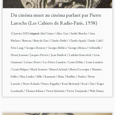
Du cinéma muet au cinéma parlant par Pierre
Laroche (Les Cahiers de Radio-Paris, 1938)
12 janvier 2020
étiqueté
Abel Gance
/
Alice Guy
/
André Beucler
/
Asta
Nielsen
/
Boireau
/
Bout-de-Zan
/
Charles Pathé
/
Charles Spaak
/
Emile Cohl
/
Fritz Lang
/
Georges Demeny
/
Georges Méliès
/
Georges Monca
/
Gribouille
/
Henri Jeanson
/
Jacques Prévert
/
Jean Painlevé
/
Ladislas Starevitch
/
Léon
Gaumont
/
Léonce Perret
/
Les Frères Lumière
/
Louis Delluc
/
Louis Lumière
/
Louis Nalpas
/
Mack Sennett
/
Marcel Achard
/
Marcel Levesque
/
Maurice
Stiller
/
Max Linder
/
Mlle Chaumont
/
Mme Thuillier
/
Paulus
/
Pierre
Laroche
/
Pierre Roland
/
Prince-Rigadin
/
René Bertrand
/
René Clair
/
Roger
Leenhardt
/
Thomas Edison
/
Victor Sjöström
/
Victor Tourjanski
/
Walt Disney