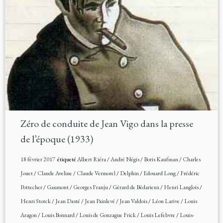
Zéro de conduite de Jean Vigo dans la presse
de l’époque (1933)
18 février 2017
étiqueté
Albert Riéra
/
André Négis
/
Boris Kaufman
/
Charles
Jouet
/
Claude Aveline
/
Claude Vermorel
/
Delphin
/
Edouard Long
/
Frédéric
Pottecher
/
Gaumont
/
Georges Franju
/
Gérard de Bédarieux
/
Henri Langlois
/
Henri Storck
/
Jean Dasté
/
Jean Painlevé
/
Jean Valdois
/
Léon Larive
/
Louis
Aragon
/
Louis Bonnard
/
Louis de Gonzague Frick
/
Louis Lefebvre
/
Louis-