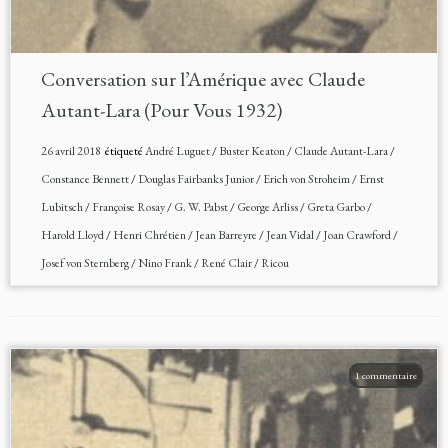
Conversation sur l’Amérique avec Claude
Autant-Lara (Pour Vous 1932)
26 avril 2018
étiqueté
André Luguet
/
Buster Keaton
/
Claude Autant-Lara
/
Constance Bennett
/
Douglas Fairbanks Junior
/
Erich von Stroheim
/
Ernst
Lubitsch
/
Françoise Rosay
/
G. W. Pabst
/
George Arliss
/
Greta Garbo
/
Harold Lloyd
/
Henri Chrétien
/
Jean Barreyre
/
Jean Vidal
/
Joan Crawford
/
Josef von Sternberg
/
Nino Frank
/
René Clair
/
Ricou
1 commentaire