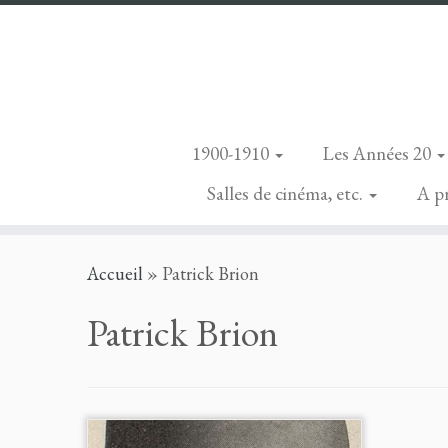
1900-1910
Les Années 20
Salles de cinéma, etc.
A p
Skip
Accueil
»
Patrick Brion
to
content
Patrick Brion