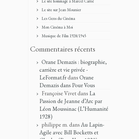
Le site hommage à Marcel Carné
Le site sur Jean Mounier
Les Gens du Cinéma
Mon Cinéma à Moi
Musique de Film 1928/1945
Commentaires récents
Orane Demazis : biographie,
carrière et vie privée -
LeFormat.fr
dans
Orane
Demazis dans Pour Vous
Françoise Vivet
dans
La
Passion de Jeanne d’Arc par
Léon Moussinac (L’Humanité
1928)
philippe m.
dans
Au Lapin-
Agile avec Bill Bocketts et