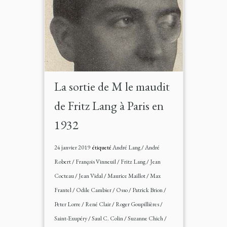
La sortie de M le maudit
de Fritz Lang à Paris en
1932
24 janvier 2019
étiqueté
André Lang
/
André
Robert
/
François Vinneuil
/
Fritz Lang
/
Jean
Cocteau
/
Jean Vidal
/
Maurice Maillot
/
Max
Frantel
/
Odile Cambier
/
Osso
/
Patrick Brion
/
Peter Lorre
/
René Clair
/
Roger Goupillières
/
Saint-Exupéry
/
Saul C. Colin
/
Suzanne Chich
/