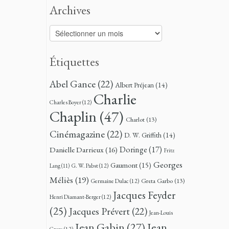
Archives
Archives
Étiquettes
Abel Gance
(22)
Albert Préjean
(14)
Charlie
Charles Boyer
(12)
Chaplin
(47)
Charlot
(13)
Cinémagazine
(22)
D. W. Griffith
(14)
Doringe
(17)
Danielle Darrieux
(16)
Fritz
Georges
Gaumont
(15)
G. W. Pabst
(12)
Lang
(11)
Méliès
(19)
Greta Garbo
(13)
Germaine Dulac
(12)
Jacques Feyder
Henri Diamant-Berger
(12)
(25)
Jacques Prévert
(22)
Jean-Louis
Jean
Jean Gabin
(27)
Croze
(12)