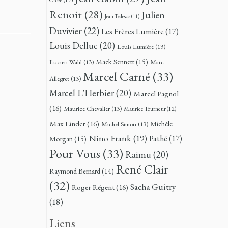
Renoir
(28)
Julien
Jean Tedesco
(11)
Duvivier
(22)
Les Frères Lumière
(17)
Louis Delluc
(20)
Louis Lumière
(13)
Mack Sennett
(15)
Lucien Wahl
(13)
Marc
Marcel Carné
(33)
Allegret
(13)
Marcel L'Herbier
(20)
Marcel Pagnol
(16)
Maurice Chevalier
(13)
Maurice Tourneur
(12)
Max Linder
(16)
Michèle
Michel Simon
(13)
Nino Frank
(19)
Pathé
(17)
Morgan
(15)
Pour Vous
(33)
Raimu
(20)
René Clair
Raymond Bernard
(14)
(32)
Sacha Guitry
Roger Régent
(16)
(18)
Liens