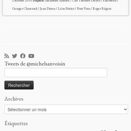
2 octobre 2015
étiqueté
Alexandre Arnoux
/
Carl Theodor Dreyer
/
Falconetti
/
Georges Charensol
/
Jean Duren
/
Léon Poirier
/
Pour Vous
/
Roger Régent
Tweets de @michelsanvoisin
Rechercher :
Archives
Archives
Étiquettes