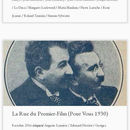
/
Lo Duca
/
Margaret Lockwood
/
Maria Mauban
/
Pierre Laroche
/
René
Jeanne
/
Roland Toutain
/
Simone Sylvestre
La Rue du Premier-Film (Pour Vous 1930)
8 octobre 2016
étiqueté
Auguste Lumière
/
Edouard Herriot
/
Georges