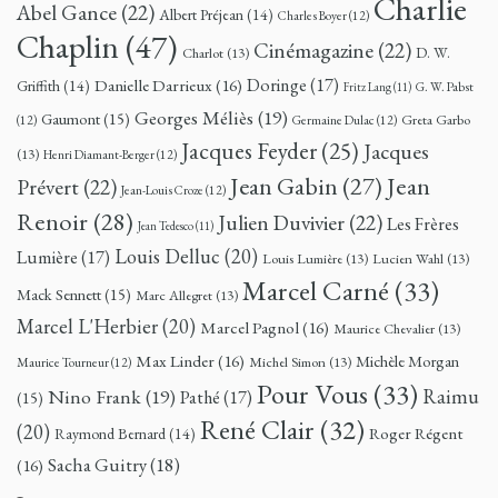
Charlie
Abel Gance
(22)
Albert Préjean
(14)
Charles Boyer
(12)
Chaplin
(47)
Cinémagazine
(22)
D. W.
Charlot
(13)
Doringe
(17)
Danielle Darrieux
(16)
Griffith
(14)
G. W. Pabst
Fritz Lang
(11)
Georges Méliès
(19)
Gaumont
(15)
Greta Garbo
(12)
Germaine Dulac
(12)
Jacques Feyder
(25)
Jacques
(13)
Henri Diamant-Berger
(12)
Jean
Jean Gabin
(27)
Prévert
(22)
Jean-Louis Croze
(12)
Renoir
(28)
Julien Duvivier
(22)
Les Frères
Jean Tedesco
(11)
Louis Delluc
(20)
Lumière
(17)
Louis Lumière
(13)
Lucien Wahl
(13)
Marcel Carné
(33)
Mack Sennett
(15)
Marc Allegret
(13)
Marcel L'Herbier
(20)
Marcel Pagnol
(16)
Maurice Chevalier
(13)
Max Linder
(16)
Michèle Morgan
Michel Simon
(13)
Maurice Tourneur
(12)
Pour Vous
(33)
Nino Frank
(19)
Raimu
Pathé
(17)
(15)
René Clair
(32)
(20)
Roger Régent
Raymond Bernard
(14)
Sacha Guitry
(18)
(16)