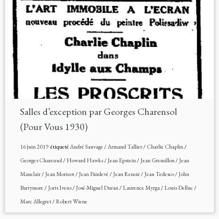
Salles d’exception par Georges Charensol
(Pour Vous 1930)
16 juin 2019
étiqueté
André Sauvage
/
Armand Tallier
/
Charlie Chaplin
/
Georges Charensol
/
Howard Hawks
/
Jean Epstein
/
Jean Gremillon
/
Jean
Mauclair
/
Jean Morizot
/
Jean Painlevé
/
Jean Renoir
/
Jean Tedesco
/
John
Barrymore
/
Joris Ivens
/
José-Miguel Duran
/
Laurence Myrga
/
Louis Delluc
/
Marc Allegret
/
Robert Wiene