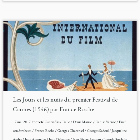
Les Jours et les nuits du premier Festival de
Cannes (1946) par France Roche
17 mai 2017
étiqueté
Cantinflas
/
Dalio
/
Denis Marion
/
Denise Vernac
/
Erich
von Stroheim
/
France Roche
/
Georges Charensol
/
Georges Sadoul
/
Jacqueline
Audry
/
Jean Aurenche
/
Jean Delannoy
/
Jean-Pierre Aumont
/
Joseph Bercholz