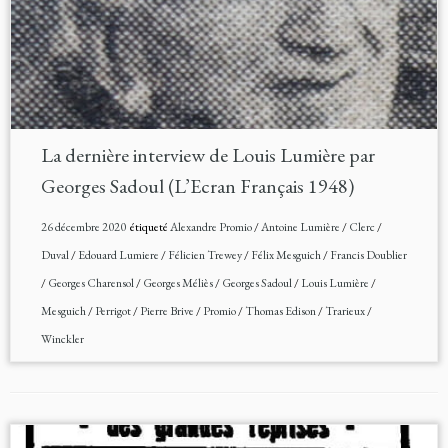
La dernière interview de Louis Lumière par
Georges Sadoul (L’Ecran Français 1948)
26 décembre 2020
étiqueté
Alexandre Promio
/
Antoine Lumière
/
Clerc
/
Duval
/
Edouard Lumiere
/
Félicien Trewey
/
Félix Mesguich
/
Francis Doublier
/
Georges Charensol
/
Georges Méliès
/
Georges Sadoul
/
Louis Lumière
/
Mesguich
/
Perrigot
/
Pierre Brive
/
Promio
/
Thomas Edison
/
Trarieux
/
Winckler