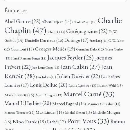
Étiquettes
Charlie
Abel Gance
(22)
Albert Préjean
(14)
Charles Boyer
(12)
Chaplin
(47)
Cinémagazine
(22)
D. W.
Charlot
(13)
Doringe
(17)
Danielle Darrieux
(16)
Griffith
(14)
G. W. Pabst
Fritz Lang
(11)
Georges Méliès
(19)
Gaumont
(15)
Greta Garbo
(12)
Germaine Dulac
(12)
Jacques Feyder
(25)
Jacques
(13)
Henri Diamant-Berger
(12)
Jean
Jean Gabin
(27)
Prévert
(22)
Jean-Louis Croze
(12)
Renoir
(28)
Julien Duvivier
(22)
Les Frères
Jean Tedesco
(11)
Louis Delluc
(20)
Lumière
(17)
Louis Lumière
(13)
Lucien Wahl
(13)
Marcel Carné
(33)
Mack Sennett
(15)
Marc Allegret
(13)
Marcel L'Herbier
(20)
Marcel Pagnol
(16)
Maurice Chevalier
(13)
Max Linder
(16)
Michèle Morgan
Michel Simon
(13)
Maurice Tourneur
(12)
Pour Vous
(33)
Nino Frank
(19)
Raimu
Pathé
(17)
(15)