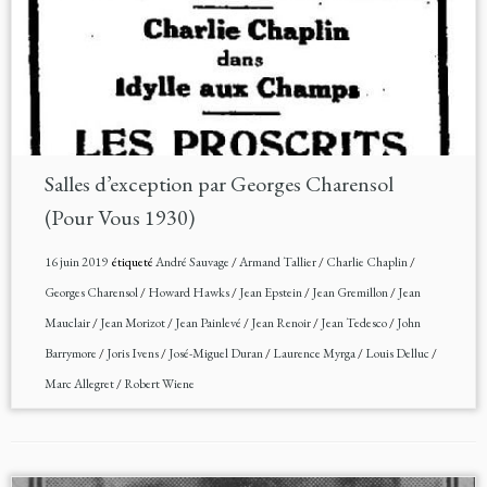
Salles d’exception par Georges Charensol
(Pour Vous 1930)
16 juin 2019
étiqueté
André Sauvage
/
Armand Tallier
/
Charlie Chaplin
/
Georges Charensol
/
Howard Hawks
/
Jean Epstein
/
Jean Gremillon
/
Jean
Mauclair
/
Jean Morizot
/
Jean Painlevé
/
Jean Renoir
/
Jean Tedesco
/
John
Barrymore
/
Joris Ivens
/
José-Miguel Duran
/
Laurence Myrga
/
Louis Delluc
/
Marc Allegret
/
Robert Wiene