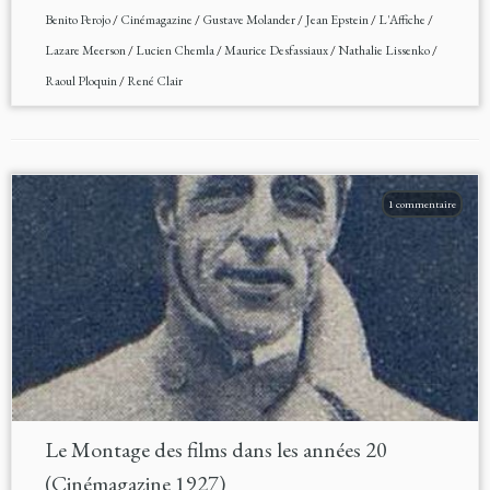
Benito Perojo
/
Cinémagazine
/
Gustave Molander
/
Jean Epstein
/
L'Affiche
/
Lazare Meerson
/
Lucien Chemla
/
Maurice Desfassiaux
/
Nathalie Lissenko
/
Raoul Ploquin
/
René Clair
1 commentaire
Le Montage des films dans les années 20
(Cinémagazine 1927)