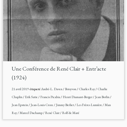
Une Conférence de René Clair + Entr’acte
(1924)
21 avril 2019
étiqueté
André-L. Daven
/
Boisyvon
/
Charles Ray
/
Charlie
Chaplin
/
Erik Satie
/
Francis Picabia
/
Henri Diamant-Berger
/
Jean Borlin
/
Jean Epstein
/
Jean-Louis Croze
/
Jimmy Berliet
/
Les Frères Lumière
/
Man
Ray
/
Marcel Duchamp
/
René Clair
/
Rolf de Maré