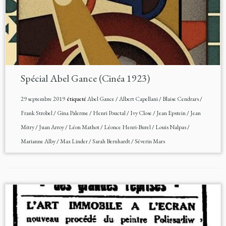
Spécial Abel Gance (Cinéa 1923)
29 septembre 2019
étiqueté
Abel Gance
/
Albert Capellani
/
Blaise Cendrars
/
Frank Strobel
/
Gina Palerme
/
Henri Pouctal
/
Ivy Close
/
Jean Epstein
/
Jean
Mitry
/
Juan Arroy
/
Léon Mathot
/
Léonce Henri-Burel
/
Louis Nalpas
/
Marianne Alby
/
Max Linder
/
Sarah Bernhardt
/
Séverin Mars