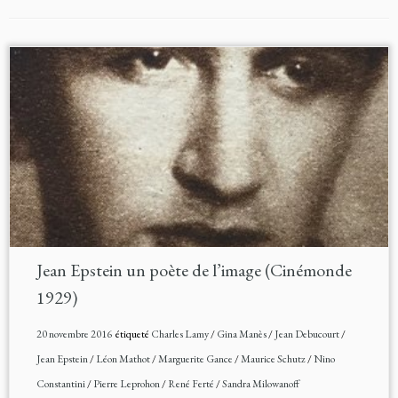
Jean Epstein un poète de l’image (Cinémonde
1929)
20 novembre 2016
étiqueté
Charles Lamy
/
Gina Manès
/
Jean Debucourt
/
Jean Epstein
/
Léon Mathot
/
Marguerite Gance
/
Maurice Schutz
/
Nino
Constantini
/
Pierre Leprohon
/
René Ferté
/
Sandra Milowanoff