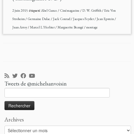
2 juin 2015
étiqueté
Abel Gance
/
Cinémagazine
/
D. W. Griffith
/
Eric Von
Stroheim
/
Germaine Dulac
/
Jack Conrad
/
Jacques Feyder
/
Jean Epstein
/
Juan Arroy
/
Marcel L'Herbier
/
Marguerite Beaugé
/
montage
Tweets de @michelsanvoisin
Rechercher :
Archives
Archives