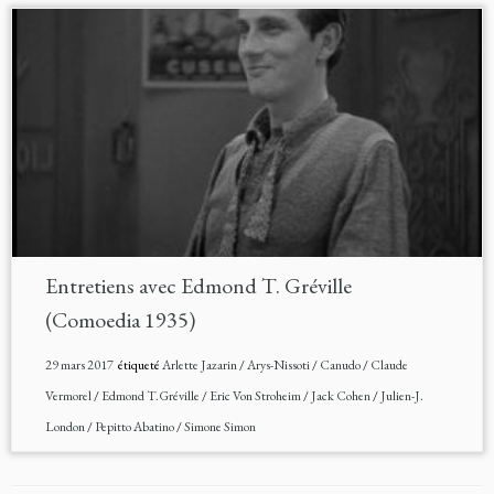
Entretiens avec Edmond T. Gréville
(Comoedia 1935)
29 mars 2017
étiqueté
Arlette Jazarin
/
Arys-Nissoti
/
Canudo
/
Claude
Vermorel
/
Edmond T.Gréville
/
Eric Von Stroheim
/
Jack Cohen
/
Julien-J.
London
/
Pepitto Abatino
/
Simone Simon