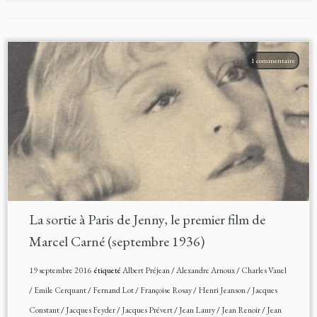
1 commentaire
La sortie à Paris de Jenny, le premier film de
Marcel Carné (septembre 1936)
19 septembre 2016
étiqueté
Albert Préjean
/
Alexandre Arnoux
/
Charles Vanel
/
Emile Cerquant
/
Fernand Lot
/
Françoise Rosay
/
Henri Jeanson
/
Jacques
Constant
/
Jacques Feyder
/
Jacques Prévert
/
Jean Laury
/
Jean Renoir
/
Jean