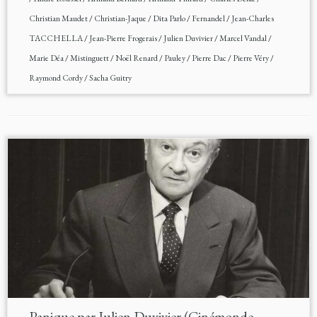
Christian Maudet
/
Christian-Jaque
/
Dita Parlo
/
Fernandel
/
Jean-Charles
TACCHELLA
/
Jean-Pierre Frogerais
/
Julien Duvivier
/
Marcel Vandal
/
Marie Déa
/
Mistinguett
/
Noël Renard
/
Pauley
/
Pierre Dac
/
Pierre Véry
/
Raymond Cordy
/
Sacha Guitry
Panique par Julien Duvivier (Cinémonde