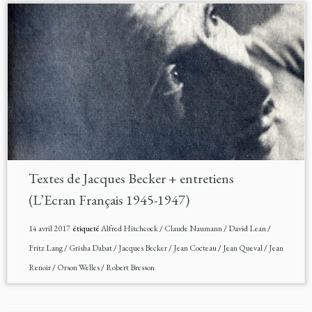
Textes de Jacques Becker + entretiens
(L’Ecran Français 1945-1947)
14 avril 2017
étiqueté
Alfred Hitchcock
/
Claude Naumann
/
David Lean
/
Fritz Lang
/
Grisha Dabat
/
Jacques Becker
/
Jean Cocteau
/
Jean Queval
/
Jean
Renoir
/
Orson Welles
/
Robert Bresson