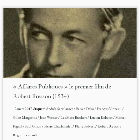
« Affaires Publiques » le premier film de
Robert Bresson (1934)
12 mars 2017
étiqueté
Andrée Servilanges
/
Beby
/
Dalio
/
François Vinneuil
/
Gilles Margaritis
/
Jean Wiener
/
Les Marx Brothers
/
Lucien Rebatet
/
Marcel
Pagnol
/
Paul Gilson
/
Pierre Charbonnier
/
Pierre Prévert
/
Robert Bresson
/
Roger Leenhardt