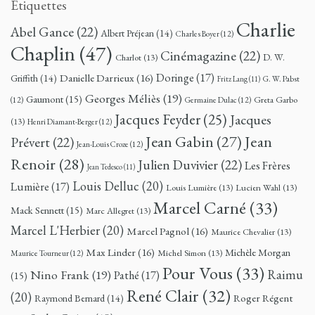
Étiquettes
Charlie
Abel Gance
(22)
Albert Préjean
(14)
Charles Boyer
(12)
Chaplin
(47)
Cinémagazine
(22)
D. W.
Charlot
(13)
Doringe
(17)
Danielle Darrieux
(16)
Griffith
(14)
G. W. Pabst
Fritz Lang
(11)
Georges Méliès
(19)
Gaumont
(15)
Greta Garbo
(12)
Germaine Dulac
(12)
Jacques Feyder
(25)
Jacques
(13)
Henri Diamant-Berger
(12)
Jean
Jean Gabin
(27)
Prévert
(22)
Jean-Louis Croze
(12)
Renoir
(28)
Julien Duvivier
(22)
Les Frères
Jean Tedesco
(11)
Louis Delluc
(20)
Lumière
(17)
Louis Lumière
(13)
Lucien Wahl
(13)
Marcel Carné
(33)
Mack Sennett
(15)
Marc Allegret
(13)
Marcel L'Herbier
(20)
Marcel Pagnol
(16)
Maurice Chevalier
(13)
Max Linder
(16)
Michèle Morgan
Michel Simon
(13)
Maurice Tourneur
(12)
Pour Vous
(33)
Nino Frank
(19)
Raimu
Pathé
(17)
(15)
René Clair
(32)
(20)
Roger Régent
Raymond Bernard
(14)