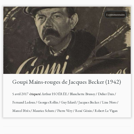
1 commentaire
Goupi Mains-rouges de Jacques Becker (1942)
5 avril 2017
étiqueté
Arthur HOÉRÉE
/
Blanchette Brunoy
/
Didier Daix
/
Fernand Ledoux
/
Georges Rollin
/
Guy Edard
/
Jacques Becker
/
Line Noro
/
Marcel Pérès
/
Maurice Schutz
/
Pierre Véry
/
René Génin
/
Robert Le Vigan