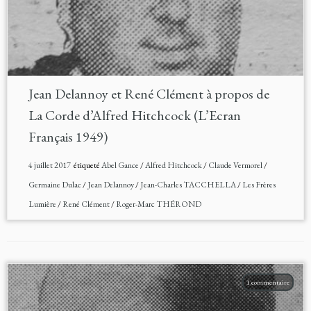
Jean Delannoy et René Clément à propos de
La Corde d’Alfred Hitchcock (L’Ecran
Français 1949)
4 juillet 2017
étiqueté
Abel Gance
/
Alfred Hitchcock
/
Claude Vermorel
/
Germaine Dulac
/
Jean Delannoy
/
Jean-Charles TACCHELLA
/
Les Frères
Lumière
/
René Clément
/
Roger-Marc THÉROND
1 commentaire