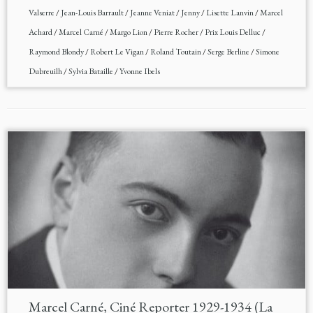
Valserre
/
Jean-Louis Barrault
/
Jeanne Veniat
/
Jenny
/
Lisette Lanvin
/
Marcel
Achard
/
Marcel Carné
/
Margo Lion
/
Pierre Rocher
/
Prix Louis Delluc
/
Raymond Blondy
/
Robert Le Vigan
/
Roland Toutain
/
Serge Berline
/
Simone
Dubreuilh
/
Sylvia Bataille
/
Yvonne Ibels
Marcel Carné, Ciné Reporter 1929-1934 (La