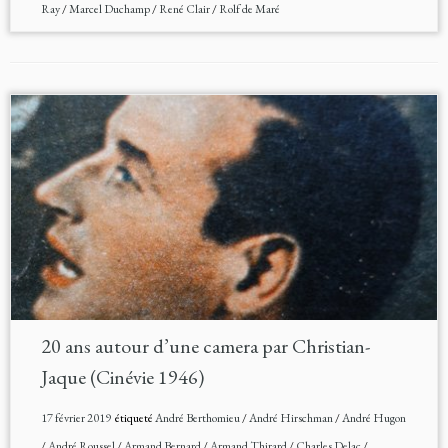
Ray
/
Marcel Duchamp
/
René Clair
/
Rolf de Maré
20 ans autour d’une camera par Christian-
Jaque (Cinévie 1946)
17 février 2019
étiqueté
André Berthomieu
/
André Hirschman
/
André Hugon
/
André Roussel
/
Armand Bernard
/
Armand Thirard
/
Charles Delac
/