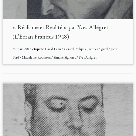
« Réalisme et Réalité » par Yves Allégret
(L’Ecran Français 1948)
30 mars 2018
étiqueté
David Lean
/
Gérard Philipe
/
Jacques Sigurd
/
John
Ford
/
Madeleine Robinson
/
Simone Signoret
/
Yves Allégret