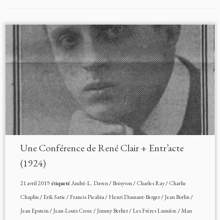
Une Conférence de René Clair + Entr’acte
(1924)
21 avril 2019
étiqueté
André-L. Daven
/
Boisyvon
/
Charles Ray
/
Charlie
Chaplin
/
Erik Satie
/
Francis Picabia
/
Henri Diamant-Berger
/
Jean Borlin
/
Jean Epstein
/
Jean-Louis Croze
/
Jimmy Berliet
/
Les Frères Lumière
/
Man