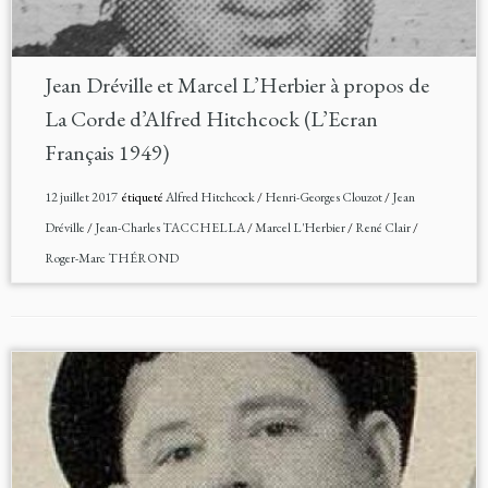
Jean Dréville et Marcel L’Herbier à propos de
La Corde d’Alfred Hitchcock (L’Ecran
Français 1949)
12 juillet 2017
étiqueté
Alfred Hitchcock
/
Henri-Georges Clouzot
/
Jean
Dréville
/
Jean-Charles TACCHELLA
/
Marcel L'Herbier
/
René Clair
/
Roger-Marc THÉROND