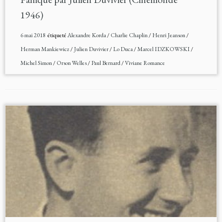
1946)
6 mai 2018
étiqueté
Alexandre Korda
/
Charlie Chaplin
/
Henri Jeanson
/
Herman Mankiewicz
/
Julien Duvivier
/
Lo Duca
/
Marcel IDZKOWSKI
/
Michel Simon
/
Orson Welles
/
Paul Bernard
/
Viviane Romance