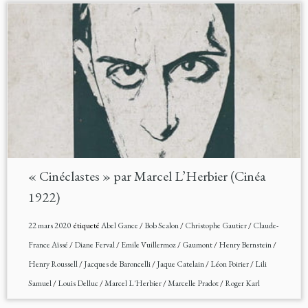
« Cinéclastes » par Marcel L’Herbier (Cinéa
1922)
22 mars 2020
étiqueté
Abel Gance
/
Bob Scalon
/
Christophe Gautier
/
Claude-
France Aïssé
/
Diane Ferval
/
Emile Vuillermoz
/
Gaumont
/
Henry Bernstein
/
Henry Roussell
/
Jacques de Baroncelli
/
Jaque Catelain
/
Léon Poirier
/
Lili
Samuel
/
Louis Delluc
/
Marcel L'Herbier
/
Marcelle Pradot
/
Roger Karl