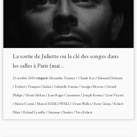
La sortie de Juliette ou la clé des songes dans
les salles à Paris (mai ...
25 octobre 2020
étiqueté
Alexandre Trauner
/
Claude Roy
/
Edouard Delmont
/
Ferbert
/
François Chalais
/
Gabrielle Fontan
/
Georges Neveux
/
Gérard
Philipe
/
Henri Alekan
/
Jean-Roger Caussimon
/
Joseph Kosma
/
Léon Vicenti
/
Marcel Carné
/
Marcel IDZKOWSKI
/
Orson Welles
/
René Génin
/
Robert
Pilati
/
Roland Lesaffre
/
Suzanne Cloutier
/
Yves Robert