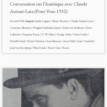
Conversation sur l’Amérique avec Claude
Autant-Lara (Pour Vous 1932)
26 avril 2018
étiqueté
André Luguet
/
Buster Keaton
/
Claude Autant-Lara
/
Constance Bennett
/
Douglas Fairbanks Junior
/
Erich von Stroheim
/
Ernst
Lubitsch
/
Françoise Rosay
/
G. W. Pabst
/
George Arliss
/
Greta Garbo
/
Harold Lloyd
/
Henri Chrétien
/
Jean Barreyre
/
Jean Vidal
/
Joan Crawford
/
Josef von Sternberg
/
Nino Frank
/
René Clair
/
Ricou