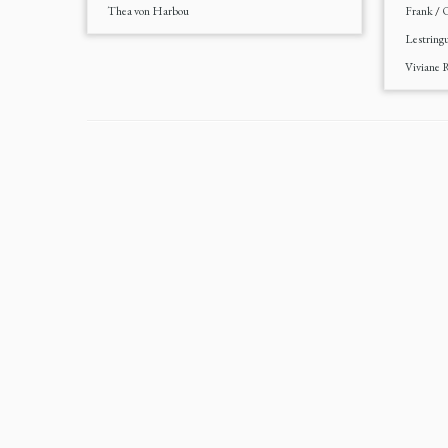
Thea von Harbou
Frank
/
O
Lestring
Viviane 