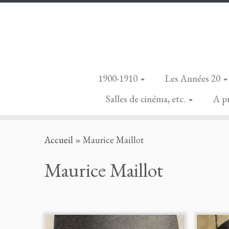
1900-1910
Les Années 20
Salles de cinéma, etc.
A p
Skip
Accueil
»
Maurice Maillot
to
content
Maurice Maillot