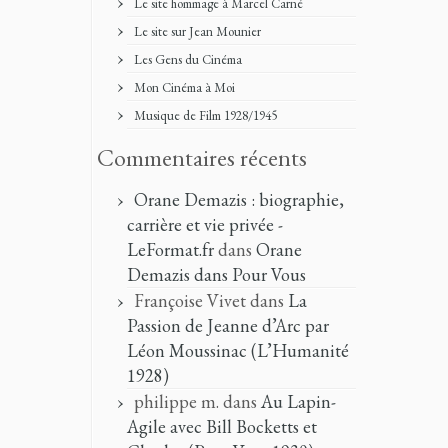
Le site hommage à Marcel Carné
Le site sur Jean Mounier
Les Gens du Cinéma
Mon Cinéma à Moi
Musique de Film 1928/1945
Commentaires récents
Orane Demazis : biographie,
carrière et vie privée -
LeFormat.fr
dans
Orane
Demazis dans Pour Vous
Françoise Vivet
dans
La
Passion de Jeanne d’Arc par
Léon Moussinac (L’Humanité
1928)
philippe m.
dans
Au Lapin-
Agile avec Bill Bocketts et