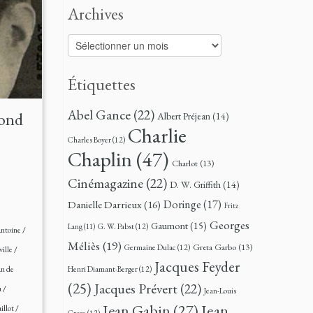
Archives
Archives
Étiquettes
Abel Gance
(22)
ond
Albert Préjean
(14)
Charlie
Charles Boyer
(12)
Chaplin
(47)
Charlot
(13)
Cinémagazine
(22)
D. W. Griffith
(14)
Doringe
(17)
Danielle Darrieux
(16)
Fritz
Georges
Gaumont
(15)
G. W. Pabst
(12)
Lang
(11)
ntoine
/
Méliès
(19)
Greta Garbo
(13)
Germaine Dulac
(12)
ille
/
Jacques Feyder
an de
Henri Diamant-Berger
(12)
(25)
Jacques Prévert
(22)
u
/
Jean-Louis
Jean
Jean Gabin
(27)
illot
/
Croze
(12)