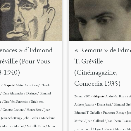
enaces » d’Edmond
« Remous » de Edm
révillle (Pour Vous
T. Gréville
8-1940)
(Cinémagazine,
Comoedia 1935)
17
étiqueté
Alain Douarinou
/
Claude
l
/
Curt Alexander
/
Doringe
/
Edmond
24 mars 2017
étiqueté
André-G. Block
/
A
le
/
Eric Von Stroheim
/
Erich von
Arlette Jazarin
/
Diana Sari
/
Edmond Grév
m
/
Ginette Leclerc
/
Henri Bosc
/
Jean
Edmond T.Gréville
/
Françoise Rosay
/
Je
/
Jean Schetting
/
John Loder
/
Madeleine
Mirbel
/
Jean Galland
/
Jean-Pierre Liaus
/
Maurice Maillot
/
Mireille Balin
/
Nino
Jeanne Boitel
/
Lyne Clévers
/
Maurice Ma