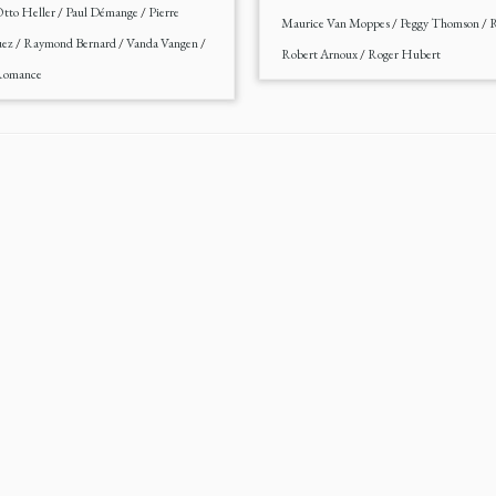
tto Heller
/
Paul Démange
/
Pierre
Maurice Van Moppes
/
Peggy Thomson
/
R
uez
/
Raymond Bernard
/
Vanda Vangen
/
Robert Arnoux
/
Roger Hubert
Romance