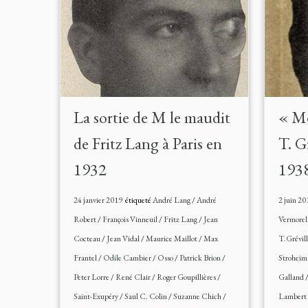
La sortie de M le maudit
« M
de Fritz Lang à Paris en
T. G
1932
193
24 janvier 2019
étiqueté
André Lang
/
André
2 juin 20
Robert
/
François Vinneuil
/
Fritz Lang
/
Jean
Vermore
Cocteau
/
Jean Vidal
/
Maurice Maillot
/
Max
T.Grévil
Frantel
/
Odile Cambier
/
Osso
/
Patrick Brion
/
Strohei
Peter Lorre
/
René Clair
/
Roger Goupillières
/
Galland
Saint-Exupéry
/
Saul C. Colin
/
Suzanne Chich
/
Lambert