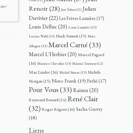
ips
/
Renoir
(28)
Julien
Jean Tedesco
(11)
Duvivier
(22)
Les Frères Lumière
(17)
Louis Delluc
(20)
Louis Lumière
(13)
Mack Sennett
(15)
Lucien Wahl
(13)
Marc
Marcel Carné
(33)
Allegret
(13)
Marcel L'Herbier
(20)
Marcel Pagnol
(16)
Maurice Chevalier
(13)
Maurice Tourneur
(12)
Max Linder
(16)
Michèle
Michel Simon
(13)
Nino Frank
(19)
Pathé
(17)
Morgan
(15)
Pour Vous
(33)
Raimu
(20)
René Clair
Raymond Bernard
(14)
(32)
Sacha Guitry
Roger Régent
(16)
(18)
Liens