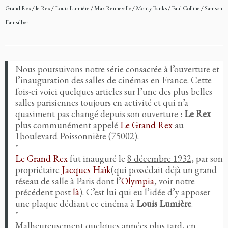
Grand Rex
/
le Rex
/
Louis Lumière
/
Max Renneville
/
Monty Banks
/
Paul Colline
/
Samson
Fainsilber
Nous poursuivons notre série consacrée à l’ouverture et
l’inauguration des salles de cinémas en France. Cette
fois-ci voici quelques articles sur l’une des plus belles
salles parisiennes toujours en activité et qui n’a
quasiment pas changé depuis son ouverture :
Le Rex
plus communément appelé
Le Grand Rex
au
1boulevard Poissonnière (75002).
*
Le Grand Rex
fut inauguré le
8 décembre 1932
, par son
propriétaire
Jacques Haïk
(qui possédait déjà un grand
réseau de salle à Paris dont l’
Olympia
, voir notre
précédent post
là
). C’est lui qui eu l’idée d’y apposer
une plaque dédiant ce cinéma à
Louis Lumière
.
*
Malheureusement quelques années plus tard, en