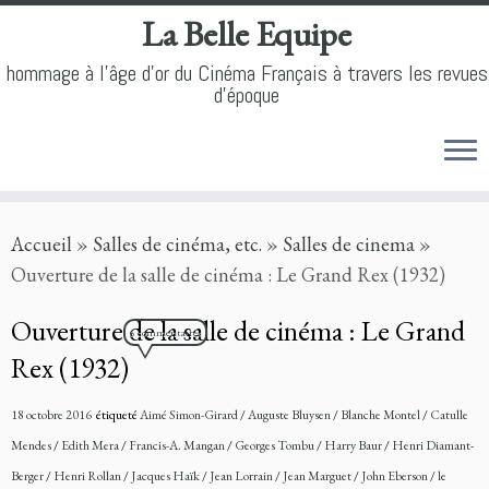
La Belle Equipe
hommage à l'âge d'or du Cinéma Français à travers les revues
d'époque
Skip
Accueil
»
Salles de cinéma, etc.
»
Salles de cinema
»
to
Ouverture de la salle de cinéma : Le Grand Rex (1932)
content
Ouverture de la salle de cinéma : Le Grand
6 commentaires
Rex (1932)
18 octobre 2016
étiqueté
Aimé Simon-Girard
/
Auguste Bluysen
/
Blanche Montel
/
Catulle
Mendes
/
Edith Mera
/
Francis-A. Mangan
/
Georges Tombu
/
Harry Baur
/
Henri Diamant-
Berger
/
Henri Rollan
/
Jacques Haïk
/
Jean Lorrain
/
Jean Marguet
/
John Eberson
/
le