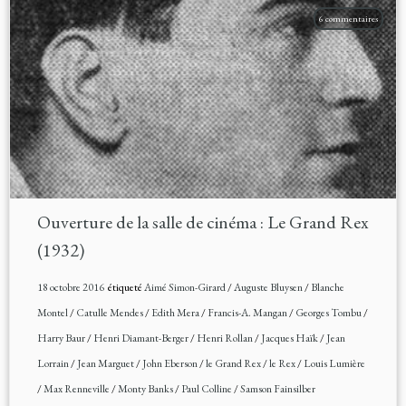
6 commentaires
Ouverture de la salle de cinéma : Le Grand Rex
(1932)
18 octobre 2016
étiqueté
Aimé Simon-Girard
/
Auguste Bluysen
/
Blanche
Montel
/
Catulle Mendes
/
Edith Mera
/
Francis-A. Mangan
/
Georges Tombu
/
Harry Baur
/
Henri Diamant-Berger
/
Henri Rollan
/
Jacques Haïk
/
Jean
Lorrain
/
Jean Marguet
/
John Eberson
/
le Grand Rex
/
le Rex
/
Louis Lumière
/
Max Renneville
/
Monty Banks
/
Paul Colline
/
Samson Fainsilber