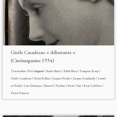
Gisèle Casadesus « débutante »
(Cinémagazine 1934)
23 novembre 2016
étiqueté
Charles Boyer
/
Edith Mera
/
Françoise Rosay
/
Gisèle Casadesus
/
Henri Rollan
/
Jacques Feyder
/
Jacques Lombardy
/
Laurel
et Hardy
/
Lise Delamare
/
Marcel L'Herbier
/
René Clair
/
René Lefebvre
/
Victor Francen