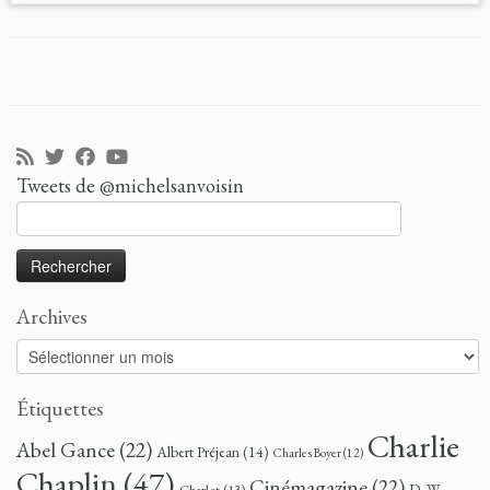
Tweets de @michelsanvoisin
Rechercher :
Archives
Archives
Étiquettes
Charlie
Abel Gance
(22)
Albert Préjean
(14)
Charles Boyer
(12)
Chaplin
(47)
Cinémagazine
(22)
D. W.
Charlot
(13)