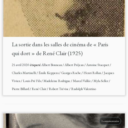
La sortie dans les salles de cinéma de « Paris
qui dort » de René Clair (1925)
25 avril 2020
étiqueté
Albert Bonneau
/
Albert Préjean
/
Antoine Stacquet
/
Charles Martinelli
/
Émile Keppens
/
Georges Roche
/
Henri Rollan
/
Jacques
Vivien
/
Louis Pré Fils
/
Madeleine Rodrigue
/
Marcel Vallée
/
Myla Seller
/
Pierre Billard
/
René Clair
/
Robert Trévise
/
Rudolph Valentino
1 commentaire