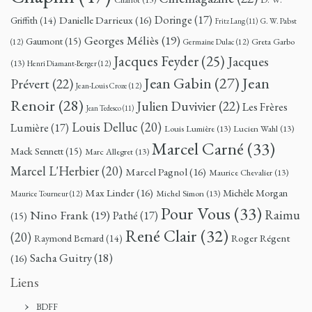
Doringe
(17)
Danielle Darrieux
(16)
Griffith
(14)
G. W. Pabst
Fritz Lang
(11)
Georges Méliès
(19)
Gaumont
(15)
Greta Garbo
(12)
Germaine Dulac
(12)
Jacques Feyder
(25)
Jacques
(13)
Henri Diamant-Berger
(12)
Jean
Jean Gabin
(27)
Prévert
(22)
Jean-Louis Croze
(12)
Renoir
(28)
Julien Duvivier
(22)
Les Frères
Jean Tedesco
(11)
Louis Delluc
(20)
Lumière
(17)
Louis Lumière
(13)
Lucien Wahl
(13)
Marcel Carné
(33)
Mack Sennett
(15)
Marc Allegret
(13)
Marcel L'Herbier
(20)
Marcel Pagnol
(16)
Maurice Chevalier
(13)
Max Linder
(16)
Michèle Morgan
Michel Simon
(13)
Maurice Tourneur
(12)
Pour Vous
(33)
Nino Frank
(19)
Raimu
Pathé
(17)
(15)
René Clair
(32)
(20)
Roger Régent
Raymond Bernard
(14)
Sacha Guitry
(18)
(16)
Liens
BDFF