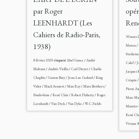
par Roger
opér
LEENHARDT (Les
Reno
Cahiers de Radio-Paris,
30 mars 
1938)
Matras
/
Strohei
8 février 2020
étiqueté
Abel Gance
/
André
Calef
/
J
Malraux
/
Andrée Viollis
/
Carl Dreyer
/
Charlie
Jacques 
Chaplin
/
Gaston Baty
/
Jean-Luc Godard
/
King
Crispin
Vidor
/
Mack Sennett
/
Man Ray
/
Marx Brothers
/
Pierre A
Poudovkine
/
René Clair
/
Robert Flaherty
/
Roger
Marc Ma
Leenhardt
/
Van Dyck
/
Van Dyke
/
W.C.Fields
Maurice 
René Cla
Viviane 