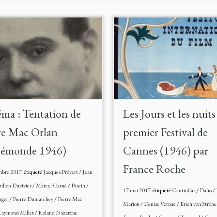
ma : Tentation de
Les Jours et les nuit
re Mac Orlan
premier Festival de
némonde 1946)
Cannes (1946) par
France Roche
mbre 2017
étiqueté
Jacques Prévert
/
Jean
ulien Duvivier
/
Marcel Carné
/
Pascin
/
17 mai 2017
étiqueté
Cantinflas
/
Dalio
/
rger
/
Pierre Dumarchey
/
Pierre Mac
Marion
/
Denise Vernac
/
Erich von Stroh
aymond Millet
/
Roland Nazarène