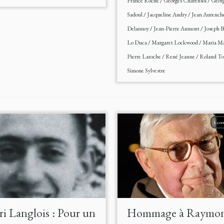
France Roche
/
Georges Charensol
/
Geor
Sadoul
/
Jacqueline Audry
/
Jean Aurench
Delannoy
/
Jean-Pierre Aumont
/
Joseph B
Lo Duca
/
Margaret Lockwood
/
Maria M
Pierre Laroche
/
René Jeanne
/
Roland To
Simone Sylvestre
1 co
i Langlois : Pour un
Hommage à Raymo