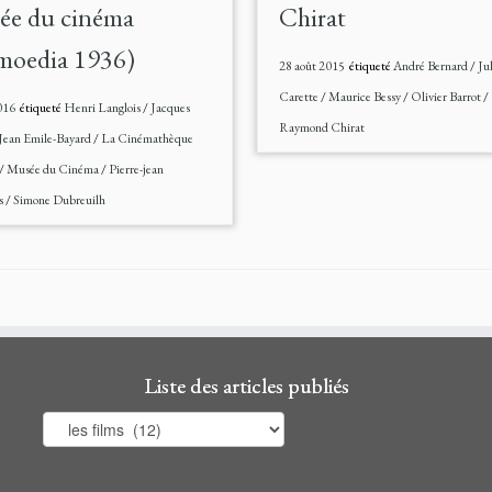
ée du cinéma
Chirat
moedia 1936)
28 août 2015
étiqueté
André Bernard
/
Ju
Carette
/
Maurice Bessy
/
Olivier Barrot
/
016
étiqueté
Henri Langlois
/
Jacques
Raymond Chirat
Jean Emile-Bayard
/
La Cinémathèque
/
Musée du Cinéma
/
Pierre-jean
s
/
Simone Dubreuilh
Liste des articles publiés
Liste
des
articles