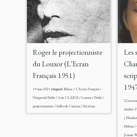
Roger le projectionniste
Les 
du Louxor (L’Ecran
Char
Français 1951)
scri
194
19 mai 2021
étiqueté
Balzac
/
L'Ecran Français
/
l'Imperial-Pathé
/
Lise CLARIS
/
Louxor
/
Pathé
/
22 novem
projectionniste
/
Salles de Cinéma
/
Secrétan
Andrée F
/
Elisabe
Milton
/
Jeanne W