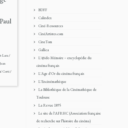
BDFF
Calindex
-Paul
Ciné-Ressources
CinéArtistes.com
CineTom
Gallica
t-Lara
/
L'@ide-Mémoire – encyclopédie du
Jean
cinéma français
sé Corti
/
L'Age d'Or du cinéma français
L'Encinémathèque
La Bibliothèque de la Cinémathèque de
Toulouse
La Revue 1895
Le site de l'AFRHC (Association française
de recherche sur l’histoire du cinéma)