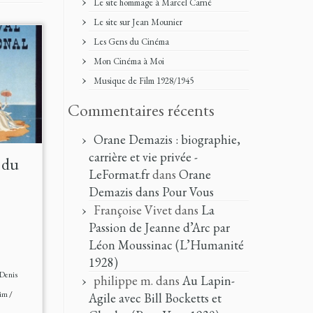
Le site hommage à Marcel Carné
Le site sur Jean Mounier
Les Gens du Cinéma
Mon Cinéma à Moi
Musique de Film 1928/1945
Commentaires récents
Orane Demazis : biographie,
carrière et vie privée -
s du
LeFormat.fr
dans
Orane
Demazis dans Pour Vous
Françoise Vivet
dans
La
Passion de Jeanne d’Arc par
Léon Moussinac (L’Humanité
1928)
Denis
philippe m.
dans
Au Lapin-
eim
/
Agile avec Bill Bocketts et