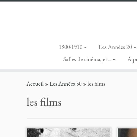
1900-1910
Les Années 20
Salles de cinéma, etc.
A p
Skip
Accueil
»
Les Années 50
»
les films
to
content
les films