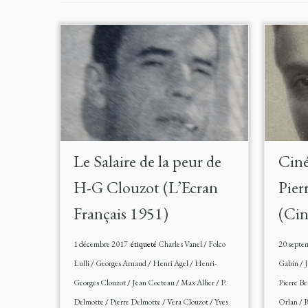
Le Salaire de la peur de
Ciné
H-G Clouzot (L’Ecran
Pier
Français 1951)
(Ci
1 décembre 2017
étiqueté
Charles Vanel
/
Folco
20 septe
Lulli
/
Georges Arnaud
/
Henri Agel
/
Henri-
Gabin
/
J
Georges Clouzot
/
Jean Cocteau
/
Max Allier
/
P.
Pierre Be
Delmotte
/
Pierre Delmotte
/
Vera Clouzot
/
Yves
Orlan
/
R