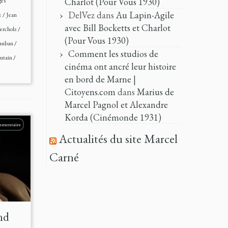
Charlot (Pour Vous 1930)
ges
DelVez
dans
Au Lapin-Agile
e
/
Jean
avec Bill Bocketts et Charlot
ercholz
/
(Pour Vous 1930)
auban
/
Comment les studios de
utain
/
cinéma ont ancré leur histoire
en bord de Marne |
Citoyens.com
dans
Marius de
Marcel Pagnol et Alexandre
Korda (Cinémonde 1931)
mmentaire
Actualités du site Marcel
Carné
nd