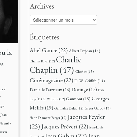
Archives
Archives
Étiquettes
Abel Gance
(22)
ou la
Albert Préjean
(14)
Charlie
Charles Boyer
(12)
es
Chaplin
(47)
Charlot
(13)
Cinémagazine
(22)
D. W. Griffith
(14)
Doringe
(17)
ner
/
Danielle Darrieux
(16)
Fritz
Georges
/
Gaumont
(15)
G. W. Pabst
(12)
Lang
(11)
ges
Méliès
(19)
Greta Garbo
(13)
Germaine Dulac
(12)
/
Jean-
Jacques Feyder
Henri Diamant-Berger
(12)
Vicenti
/
(25)
Jacques Prévert
(22)
Jean-Louis
rson
Jean
Jean Gabin
(27)
Croze
(12)