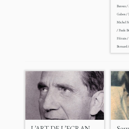
Baroux
/
Gabon
/
Michel 
/
Paule 
Hérain
/
Bernard
L’ART DE L’ECRAN
Souv