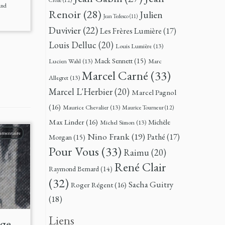
and
Renoir
(28)
Julien
Jean Tedesco
(11)
Duvivier
(22)
Les Frères Lumière
(17)
Louis Delluc
(20)
Louis Lumière
(13)
Mack Sennett
(15)
Lucien Wahl
(13)
Marc
Marcel Carné
(33)
Allegret
(13)
Marcel L'Herbier
(20)
Marcel Pagnol
(16)
Maurice Chevalier
(13)
Maurice Tourneur
(12)
Max Linder
(16)
Michèle
Michel Simon
(13)
mmentaire
Nino Frank
(19)
Pathé
(17)
Morgan
(15)
Pour Vous
(33)
Raimu
(20)
René Clair
Raymond Bernard
(14)
(32)
Sacha Guitry
Roger Régent
(16)
(18)
Liens
rge