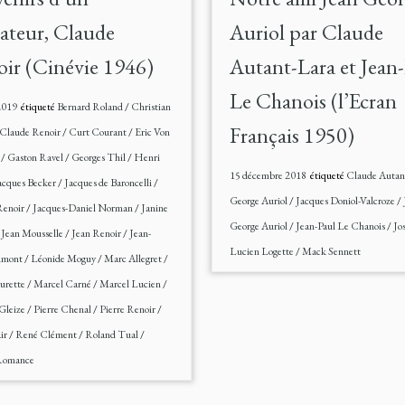
ateur, Claude
Auriol par Claude
ir (Cinévie 1946)
Autant-Lara et Jean
Le Chanois (l’Ecran
2019
étiqueté
Bernard Roland
/
Christian
Français 1950)
Claude Renoir
/
Curt Courant
/
Eric Von
m
/
Gaston Ravel
/
Georges Thil
/
Henri
15 décembre 2018
étiqueté
Claude Autan
acques Becker
/
Jacques de Baroncelli
/
George Auriol
/
Jacques Doniol-Valcroze
/
Renoir
/
Jacques-Daniel Norman
/
Janine
George Auriol
/
Jean-Paul Le Chanois
/
Jo
/
Jean Mousselle
/
Jean Renoir
/
Jean-
Lucien Logette
/
Mack Sennett
umont
/
Léonide Moguy
/
Marc Allegret
/
urette
/
Marcel Carné
/
Marcel Lucien
/
Gleize
/
Pierre Chenal
/
Pierre Renoir
/
ir
/
René Clément
/
Roland Tual
/
Romance