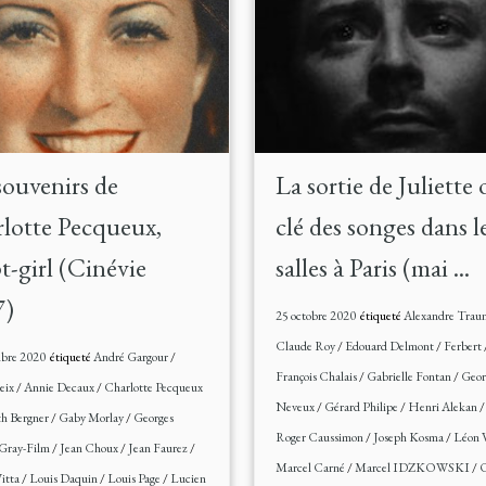
souvenirs de
La sortie de Juliette 
lotte Pecqueux,
clé des songes dans l
pt-girl (Cinévie
salles à Paris (mai ...
7)
25 octobre 2020
étiqueté
Alexandre Trau
Claude Roy
/
Edouard Delmont
/
Ferbert
bre 2020
étiqueté
André Gargour
/
François Chalais
/
Gabrielle Fontan
/
Geor
eix
/
Annie Decaux
/
Charlotte Pecqueux
Neveux
/
Gérard Philipe
/
Henri Alekan
th Bergner
/
Gaby Morlay
/
Georges
Roger Caussimon
/
Joseph Kosma
/
Léon 
Gray-Film
/
Jean Choux
/
Jean Faurez
/
Marcel Carné
/
Marcel IDZKOWSKI
/
O
itta
/
Louis Daquin
/
Louis Page
/
Lucien