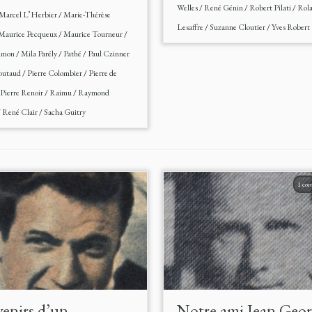
Welles
/
René Génin
/
Robert Pilati
/
Rol
Marcel L’Herbier
/
Marie-Thérèse
Lesaffre
/
Suzanne Cloutier
/
Yves Robert
Maurice Pecqueux
/
Maurice Tourneur
/
Simon
/
Mila Parély
/
Pathé
/
Paul Czinner
Boutaud
/
Pierre Colombier
/
Pierre de
Pierre Renoir
/
Raimu
/
Raymond
/
René Clair
/
Sacha Guitry
1 co
enirs d’un
Notre ami Jean Geo