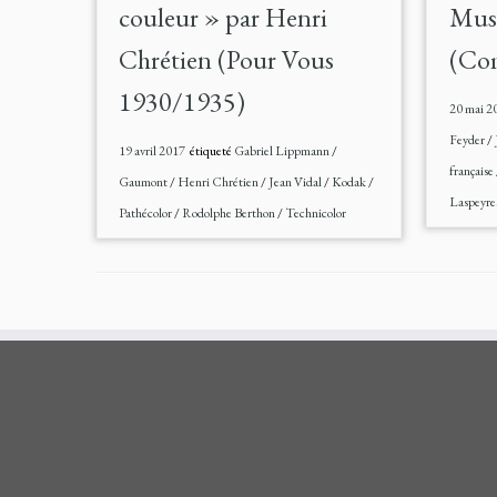
couleur » par Henri
Mus
Chrétien (Pour Vous
(Co
1930/1935)
20 mai 2
Feyder
/
19 avril 2017
étiqueté
Gabriel Lippmann
/
française
Gaumont
/
Henri Chrétien
/
Jean Vidal
/
Kodak
/
Laspeyre
Pathécolor
/
Rodolphe Berthon
/
Technicolor