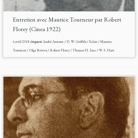
Entretien avec Maurice Tourneur par Robert
Florey (Cinea 1922)
6 avril 2018
étiqueté
André Antoine
/
D. W. Griffith
/
Eclair
/
Maurice
Tourneur
/
Olga Petrova
/
Robert Florey
/
Thomas H. Ince
/
W. S. Hart