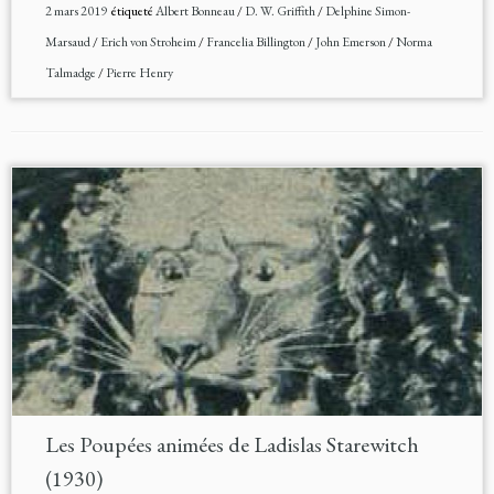
2 mars 2019
étiqueté
Albert Bonneau
/
D. W. Griffith
/
Delphine Simon-
Marsaud
/
Erich von Stroheim
/
Francelia Billington
/
John Emerson
/
Norma
Talmadge
/
Pierre Henry
Les Poupées animées de Ladislas Starewitch
(1930)