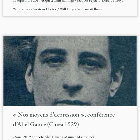
14 septembre 2019
étiqueté
Emil Jannings
/
Jacques Feyder
/
Robert Florey
/
Warner Bros
/
Western Electric
/
Will Hays
/
William Wellman
« Nos moyens d’expression », conférence
d’Abel Gance (Cinéa 1929)
26 mai 2019
étiqueté
Abel Gance
/
Maurice Maeterlinck