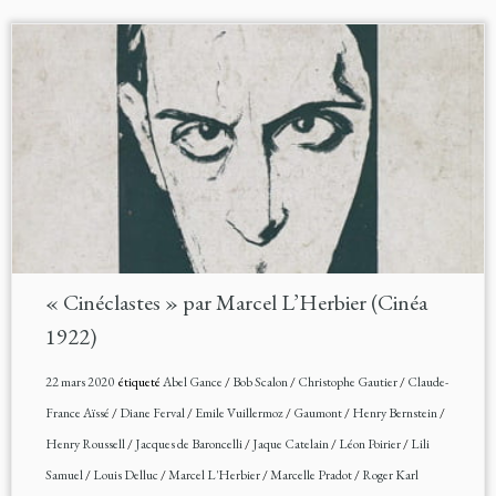
« Cinéclastes » par Marcel L’Herbier (Cinéa
1922)
22 mars 2020
étiqueté
Abel Gance
/
Bob Scalon
/
Christophe Gautier
/
Claude-
France Aïssé
/
Diane Ferval
/
Emile Vuillermoz
/
Gaumont
/
Henry Bernstein
/
Henry Roussell
/
Jacques de Baroncelli
/
Jaque Catelain
/
Léon Poirier
/
Lili
Samuel
/
Louis Delluc
/
Marcel L'Herbier
/
Marcelle Pradot
/
Roger Karl