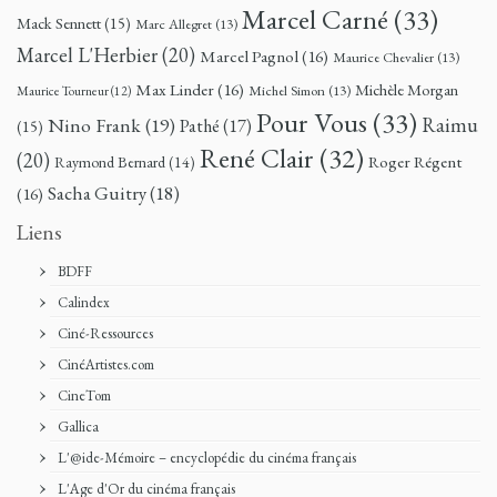
Marcel Carné
(33)
Mack Sennett
(15)
Marc Allegret
(13)
Marcel L'Herbier
(20)
Marcel Pagnol
(16)
Maurice Chevalier
(13)
Max Linder
(16)
Michèle Morgan
Michel Simon
(13)
Maurice Tourneur
(12)
Pour Vous
(33)
Nino Frank
(19)
Raimu
Pathé
(17)
(15)
René Clair
(32)
(20)
Roger Régent
Raymond Bernard
(14)
Sacha Guitry
(18)
(16)
Liens
BDFF
Calindex
Ciné-Ressources
CinéArtistes.com
CineTom
Gallica
L'@ide-Mémoire – encyclopédie du cinéma français
L'Age d'Or du cinéma français