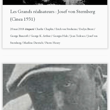
Les Grands réalisateurs : Josef von Sternberg
(Cinea 1931)
20 mai 2018
étiqueté
Charlie Chaplin
/
Erich von Stroheim
/
Evelyn Brent
/
George Bancroft
/
George K. Arthur
/
Georgia Hale
/
Jean Tedesco
/
Josef von
Sternberg
/
Marlène Dietrich
/
Pierre Henry