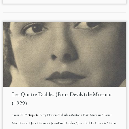
Les Quatre Diables (Four Devils) de Murnau
(1929)
5 mai 2019
étiqueté
Barry Norton
/
Charles Morton
/
F.W. Murnau
/
Farrell
Mac Donald
/
Janet Gaynor
/
Jean-Paul Dreyfus
/
Jean-Paul Le Chanois
/
Lilian