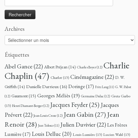
Archives
Archives
Étiquettes
Charlie
Abel Gance
(22)
Albert Préjean
(14)
Charles Boyer
(12)
Chaplin
(47)
Cinémagazine
(22)
D. W.
Charlot
(13)
Doringe
(17)
Danielle Darrieux
(16)
Griffith
(14)
G. W. Pabst
Fritz Lang
(11)
Georges Méliès
(19)
Gaumont
(15)
Greta Garbo
(12)
Germaine Dulac
(12)
Jacques Feyder
(25)
Jacques
(13)
Henri Diamant-Berger
(12)
Jean
Jean Gabin
(27)
Prévert
(22)
Jean-Louis Croze
(12)
Renoir
(28)
Julien Duvivier
(22)
Les Frères
Jean Tedesco
(11)
Louis Delluc
(20)
Lumière
(17)
Louis Lumière
(13)
Lucien Wahl
(13)