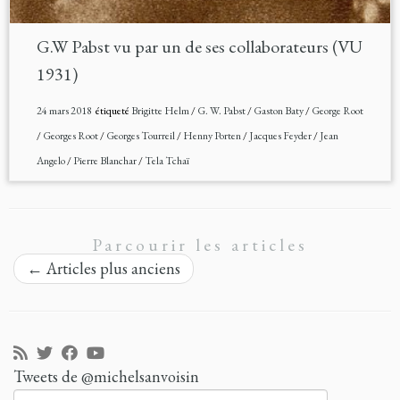
G.W Pabst vu par un de ses collaborateurs (VU
1931)
24 mars 2018
étiqueté
Brigitte Helm
/
G. W. Pabst
/
Gaston Baty
/
George Root
/
Georges Root
/
Georges Tourreil
/
Henny Porten
/
Jacques Feyder
/
Jean
Angelo
/
Pierre Blanchar
/
Tela Tchaï
Parcourir les articles
←
Articles plus anciens
Tweets de @michelsanvoisin
Rechercher :