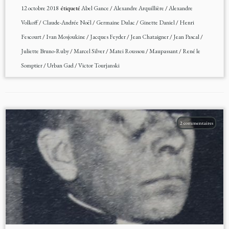
12 octobre 2018
étiqueté
Abel Gance
/
Alexandre Arquillière
/
Alexandre
Volkoff
/
Claude-Andrée Noël
/
Germaine Dulac
/
Ginette Daniel
/
Henri
Fescourt
/
Ivan Mosjoukine
/
Jacques Feyder
/
Jean Chataigner
/
Jean Pascal
/
Juliette Bruno-Ruby
/
Marcel Silver
/
Matei Roussou
/
Maupassant
/
René le
Somptier
/
Urban Gad
/
Victor Tourjanski
2 commentaires