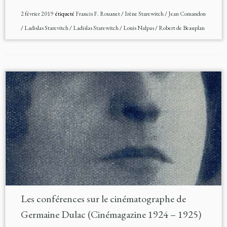
2 février 2019
étiqueté
Francis F. Rouanet
/
Irène Starewitch
/
Jean Comandon
/
Ladislas Starevitch
/
Ladislas Starewitch
/
Louis Nalpas
/
Robert de Beauplan
Les conférences sur le cinématographe de
Germaine Dulac (Cinémagazine 1924 – 1925)