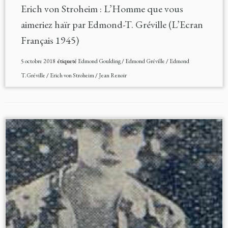
Erich von Stroheim : L’Homme que vous
aimeriez haïr par Edmond-T. Gréville (L’Ecran
Français 1945)
5 octobre 2018
étiqueté
Edmond Goulding
/
Edmond Gréville
/
Edmond
T.Gréville
/
Erich von Stroheim
/
Jean Renoir