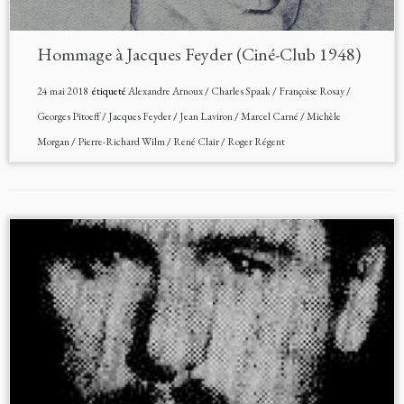
Hommage à Jacques Feyder (Ciné-Club 1948)
24 mai 2018
étiqueté
Alexandre Arnoux
/
Charles Spaak
/
Françoise Rosay
/
Georges Pitoeff
/
Jacques Feyder
/
Jean Laviron
/
Marcel Carné
/
Michèle
Morgan
/
Pierre-Richard Wilm
/
René Clair
/
Roger Régent