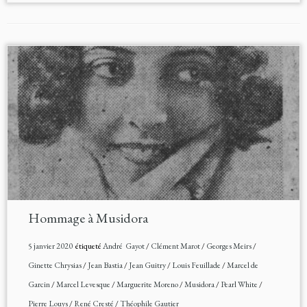
Hommage à Musidora
5 janvier 2020
étiqueté
André Gayot
/
Clément Marot
/
Georges Meirs
/
Ginette Chrysias
/
Jean Bastia
/
Jean Guitry
/
Louis Feuillade
/
Marcel de
Garcin
/
Marcel Levesque
/
Marguerite Moreno
/
Musidora
/
Pearl White
/
Pierre Louys
/
René Cresté
/
Théophile Gautier