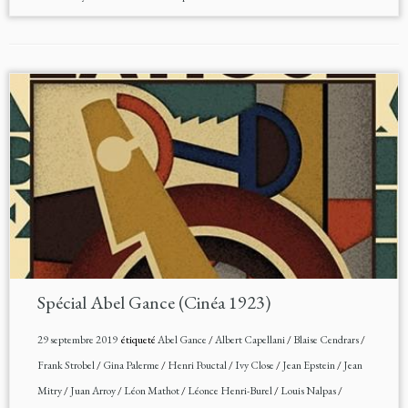
Spécial Abel Gance (Cinéa 1923)
29 septembre 2019
étiqueté
Abel Gance
/
Albert Capellani
/
Blaise Cendrars
/
Frank Strobel
/
Gina Palerme
/
Henri Pouctal
/
Ivy Close
/
Jean Epstein
/
Jean
Mitry
/
Juan Arroy
/
Léon Mathot
/
Léonce Henri-Burel
/
Louis Nalpas
/