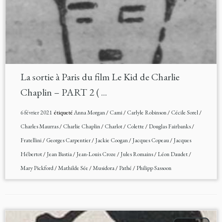
La sortie à Paris du film Le Kid de Charlie
Chaplin – PART 2 ( ...
6 février 2021
étiqueté
Anna Morgan
/
Cami
/
Carlyle Robinson
/
Cécile Sorel
/
Charles Maurras
/
Charlie Chaplin
/
Charlot
/
Colette
/
Douglas Fairbanks
/
Fratellini
/
Georges Carpentier
/
Jackie Coogan
/
Jacques Copeau
/
Jacques
Hébertot
/
Jean Bastia
/
Jean-Louis Croze
/
Jules Romains
/
Léon Daudet
/
Mary Pickford
/
Mathilde Sée
/
Musidora
/
Pathé
/
Philipp Sassoon