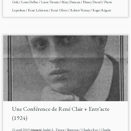
Gish
/
Louis Delluc
/
Lucie Derain
/
Mary Duncan
/
Nancy Drexel
/
Pierre
Leprohon
/
René Lebreton
/
René Olivet
/
Robert Vernay
/
Roger Régent
Une Conférence de René Clair + Entr’acte
(1924)
21 avril 2019
étiqueté
André-L. Daven
/
Boisyvon
/
Charles Ray
/
Charlie