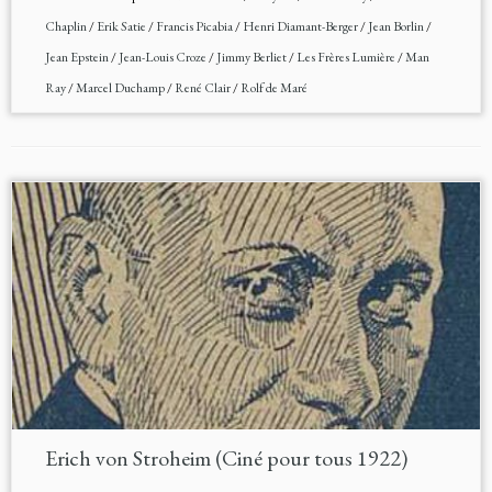
Chaplin
/
Erik Satie
/
Francis Picabia
/
Henri Diamant-Berger
/
Jean Borlin
/
Jean Epstein
/
Jean-Louis Croze
/
Jimmy Berliet
/
Les Frères Lumière
/
Man
Ray
/
Marcel Duchamp
/
René Clair
/
Rolf de Maré
Erich von Stroheim (Ciné pour tous 1922)