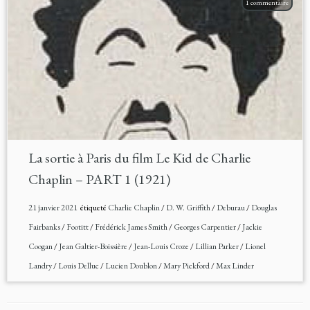
1 commentaire
La sortie à Paris du film Le Kid de Charlie
Chaplin – PART 1 (1921)
21 janvier 2021
étiqueté
Charlie Chaplin
/
D. W. Griffith
/
Deburau
/
Douglas
Fairbanks
/
Footitt
/
Frédérick James Smith
/
Georges Carpentier
/
Jackie
Coogan
/
Jean Galtier-Boissière
/
Jean-Louis Croze
/
Lillian Parker
/
Lionel
Landry
/
Louis Delluc
/
Lucien Doublon
/
Mary Pickford
/
Max Linder