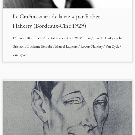
Le Cinéma « art de la vie » par Robert
Flaherty (Bordeaux-Ciné 1929)
17 juin 2018
étiqueté
Alberto Cavalcanti
/
F.W. Murnau
/
Jesse L. Lasky
/
John
Grierson
/
Lucienne Escoube
/
Marcel Lapierre
/
Robert Flaherty
/
Van Dyck
/
Van Dyke