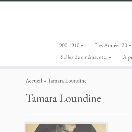
1900-1910
Les Années 20
Salles de cinéma, etc.
A p
Skip
Accueil
»
Tamara Loundine
to
content
Tamara Loundine