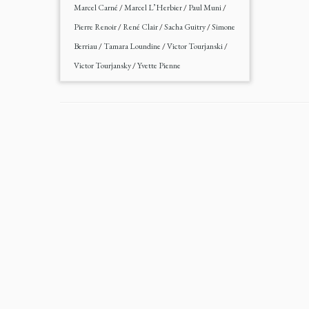
Marcel Carné
/
Marcel L’Herbier
/
Paul Muni
/
Pierre Renoir
/
René Clair
/
Sacha Guitry
/
Simone
Berriau
/
Tamara Loundine
/
Victor Tourjanski
/
Victor Tourjansky
/
Yvette Pienne