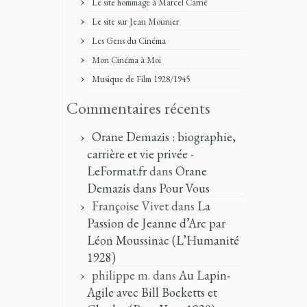
Le site hommage à Marcel Carné
Le site sur Jean Mounier
Les Gens du Cinéma
Mon Cinéma à Moi
Musique de Film 1928/1945
Commentaires récents
Orane Demazis : biographie,
carrière et vie privée -
LeFormat.fr
dans
Orane
Demazis dans Pour Vous
Françoise Vivet
dans
La
Passion de Jeanne d’Arc par
Léon Moussinac (L’Humanité
1928)
philippe m.
dans
Au Lapin-
Agile avec Bill Bocketts et