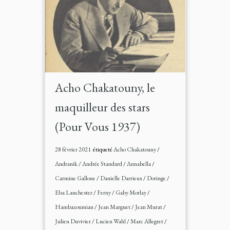
Acho Chakatouny, le
maquilleur des stars
(Pour Vous 1937)
28 février 2021
étiqueté
Acho Chakatouny
/
Andranik
/
Andrée Standard
/
Annabella
/
Carmine Gallone
/
Danielle Darrieux
/
Doringe
/
Elsa Lanchester
/
Ferny
/
Gaby Morlay
/
Hambazoumian
/
Jean Marguet
/
Jean Murat
/
Julien Duvivier
/
Lucien Wahl
/
Marc Allegret
/