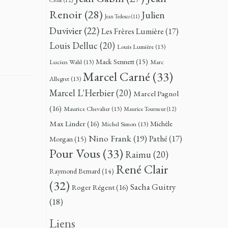
Renoir
(28)
Julien
Jean Tedesco
(11)
Duvivier
(22)
Les Frères Lumière
(17)
Louis Delluc
(20)
Louis Lumière
(13)
Mack Sennett
(15)
Lucien Wahl
(13)
Marc
Marcel Carné
(33)
Allegret
(13)
Marcel L'Herbier
(20)
Marcel Pagnol
(16)
Maurice Chevalier
(13)
Maurice Tourneur
(12)
Max Linder
(16)
Michèle
Michel Simon
(13)
Nino Frank
(19)
Pathé
(17)
Morgan
(15)
Pour Vous
(33)
Raimu
(20)
René Clair
Raymond Bernard
(14)
(32)
Sacha Guitry
Roger Régent
(16)
(18)
Liens