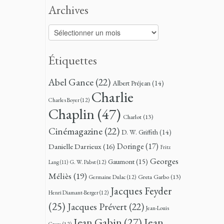
Archives
Archives
Étiquettes
Abel Gance
(22)
Albert Préjean
(14)
Charlie
Charles Boyer
(12)
Chaplin
(47)
Charlot
(13)
Cinémagazine
(22)
D. W. Griffith
(14)
Doringe
(17)
Danielle Darrieux
(16)
Fritz
Georges
Gaumont
(15)
G. W. Pabst
(12)
Lang
(11)
Méliès
(19)
Greta Garbo
(13)
Germaine Dulac
(12)
Jacques Feyder
Henri Diamant-Berger
(12)
(25)
Jacques Prévert
(22)
Jean-Louis
Jean
Jean Gabin
(27)
Croze
(12)