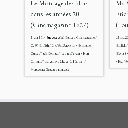
Le Montage des films
Ma V
dans les années 20
Eric
(Cinémagazine 1927)
(Pou
2 juin 2015
étiqueté
Abel Gance
/
Cinémagazine
/
12 mai 2
D. W. Griffith
/
Eric Von Stroheim
/
Germaine
Griffith
Dulac
/
Jack Conrad
/
Jacques Feyder
/
Jean
Gloria S
Epstein
/
Juan Arroy
/
Marcel L'Herbier
/
/
Pour Vo
Marguerite Beaugé
/
montage