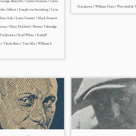
George Bancroft
/
Gloria Swanson
/
Greta
Hayakawa
/
William Hart
/
Wsevolod de 
ohn Gilbert
/
Joseph von Sternberg
/
Léon
llian Gish
/
Louis Gasnier
/
Mack Sennett
rray
/
Mary Pickford
/
Norma Talmadge
 Frédéricks
/
Pearl White
/
Rudolf
o
/
Theda Bara
/
Tom Mix
/
William S.