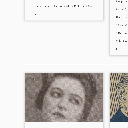
Cooper
/
Delluc
/
Lucien Doublon
/
Mary Pickford
/
Max
Garbo
/
J
Linder
Bary
/
Li
/
Maë Mu
/
Pauline
Valentin
Hart