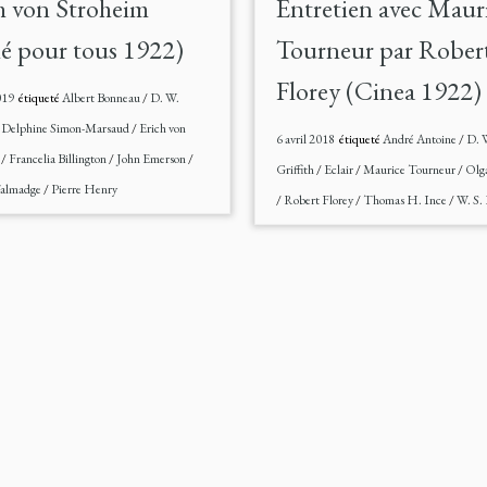
h von Stroheim
Entretien avec Maur
é pour tous 1922)
Tourneur par Rober
Florey (Cinea 1922)
019
étiqueté
Albert Bonneau
/
D. W.
/
Delphine Simon-Marsaud
/
Erich von
6 avril 2018
étiqueté
André Antoine
/
D. 
m
/
Francelia Billington
/
John Emerson
/
Griffith
/
Eclair
/
Maurice Tourneur
/
Olga
almadge
/
Pierre Henry
/
Robert Florey
/
Thomas H. Ince
/
W. S.