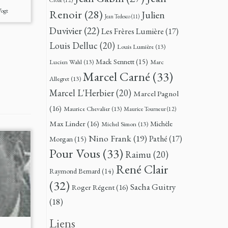
Vogt
Renoir
(28)
Julien
Jean Tedesco
(11)
Duvivier
(22)
Les Frères Lumière
(17)
Louis Delluc
(20)
Louis Lumière
(13)
Mack Sennett
(15)
Lucien Wahl
(13)
Marc
Marcel Carné
(33)
Allegret
(13)
Marcel L'Herbier
(20)
Marcel Pagnol
(16)
Maurice Chevalier
(13)
Maurice Tourneur
(12)
Max Linder
(16)
Michèle
Michel Simon
(13)
Nino Frank
(19)
Pathé
(17)
Morgan
(15)
Pour Vous
(33)
Raimu
(20)
René Clair
Raymond Bernard
(14)
(32)
Sacha Guitry
Roger Régent
(16)
(18)
Liens