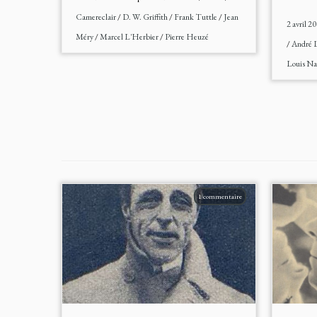
Camereclair
/
D. W. Griffith
/
Frank Tuttle
/
Jean
2 avril 2
Méry
/
Marcel L'Herbier
/
Pierre Heuzé
/
André 
Louis Na
1 commentaire