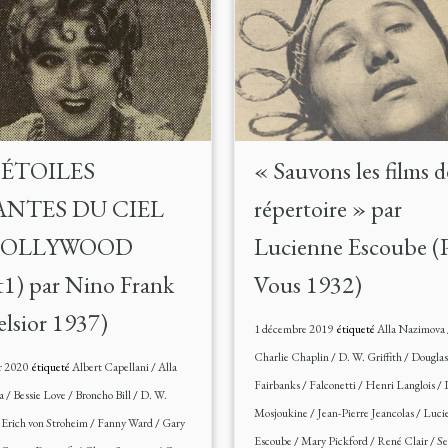
 ÉTOILES
« Sauvons les films d
ANTES DU CIEL
répertoire » par
HOLLYWOOD
Lucienne Escoube (
t1) par Nino Frank
Vous 1932)
elsior 1937)
1 décembre 2019
étiqueté
Alla Nazimova
Charlie Chaplin
/
D. W. Griffith
/
Douglas
r 2020
étiqueté
Albert Capellani
/
Alla
Fairbanks
/
Falconetti
/
Henri Langlois
/
a
/
Bessie Love
/
Broncho Bill
/
D. W.
Mosjoukine
/
Jean-Pierre Jeancolas
/
Luci
/
Erich von Stroheim
/
Fanny Ward
/
Gary
Escoube
/
Mary Pickford
/
René Clair
/
Se