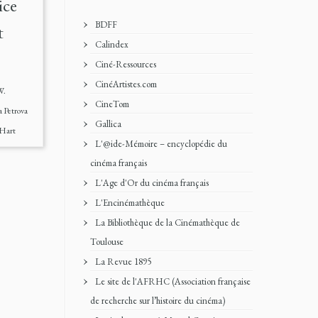
ice
BDFF
t
Calindex
Ciné-Ressources
CinéArtistes.com
W.
CineTom
 Petrova
Gallica
 Hart
L'@ide-Mémoire – encyclopédie du
cinéma français
L'Age d'Or du cinéma français
L'Encinémathèque
La Bibliothèque de la Cinémathèque de
Toulouse
La Revue 1895
Le site de l'AFRHC (Association française
de recherche sur l’histoire du cinéma)