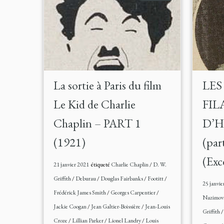
La sortie à Paris du film
LES
Le Kid de Charlie
FIL
Chaplin – PART 1
D’
(1921)
(par
(Exc
21 janvier 2021
étiqueté
Charlie Chaplin
/
D. W.
Griffith
/
Deburau
/
Douglas Fairbanks
/
Footitt
/
25 janvie
Frédérick James Smith
/
Georges Carpentier
/
Nazimov
Jackie Coogan
/
Jean Galtier-Boissière
/
Jean-Louis
Griffith
Croze
/
Lillian Parker
/
Lionel Landry
/
Louis