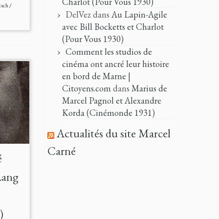
Charlot (Pour Vous 1930)
tsch
/
DelVez
dans
Au Lapin-Agile
avec Bill Bocketts et Charlot
(Pour Vous 1930)
Comment les studios de
cinéma ont ancré leur histoire
en bord de Marne |
Citoyens.com
dans
Marius de
Marcel Pagnol et Alexandre
Korda (Cinémonde 1931)
Actualités du site Marcel
Carné
é
Lang
)