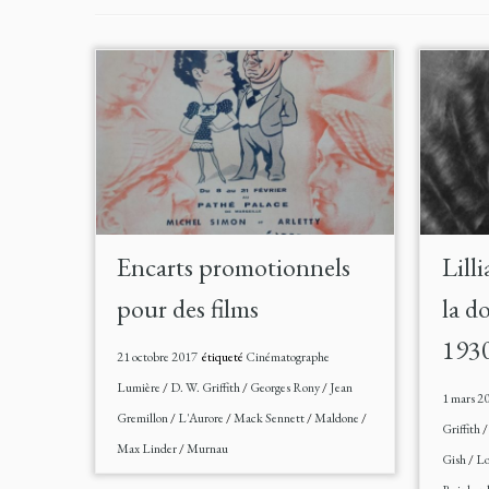
Encarts promotionnels
Lill
pour des films
la d
193
21 octobre 2017
étiqueté
Cinématographe
Lumière
/
D. W. Griffith
/
Georges Rony
/
Jean
1 mars 2
Gremillon
/
L'Aurore
/
Mack Sennett
/
Maldone
/
Griffith
Max Linder
/
Murnau
Gish
/
Lo