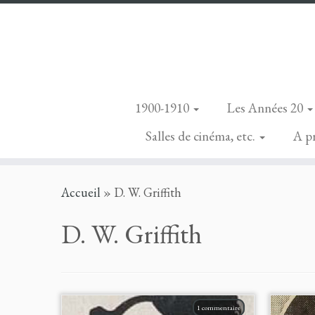
1900-1910
Les Années 20
Salles de cinéma, etc.
A p
Skip
Accueil
»
D. W. Griffith
to
content
D. W. Griffith
1 commentaire