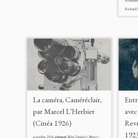
Reinhar
Richard 
La caméra, Caméréclair,
Entr
par Marcel L’Herbier
avec
(Cinéa 1926)
Rev
192
4 octobre 2016
étiqueté
Bebe Daniels
/
Bitzer
/