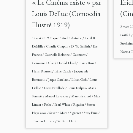
« Le Cinéma existe » par
Eric
Louis Delluc (Comoedia
(Cin
Illustré 1919)
2 mars 2
Griffith
12 mai 2019
étiqueté
André Antoine
/
Cecil B.
Strohei
DeMille
/
Charlie Chaplin
/
D. W. Griffith
/
Eve
Norma T
Francis
/
Gabrielle Robinne
/
Gaumont
/
Germaine Dulac
/
Harold Lloyd
/
Harry Baur
/
Henri Roussel
/
Irène Castle
/
Jacques de
Baroncelli
/
Jaque Catelain
/
Lilian Gish
/
Louis
Delluc
/
Louis Feuillade
/
Louis Nalpas
/
Mack
Sennett
/
Marcel Levesque
/
Mary Pickford
/
Max
Linder
/
Pathé
/
Pearl White
/
Rigadin
/
Sessue
Hayakawa
/
Séverin Mars
/
Signoret
/
Suzy Prim
/
Thomas H. Ince
/
William Hart