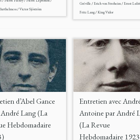
dt
/
Pierre Henry
/
Pierre Leprohon
/
Gréville
/
Erich von Stroheim
/
Ernst Lubi
Barthelmess
/
Victor Sjöström
Fritz Lang
/
King Vidor
etien d’Abel Gance
Entretien avec Andr
 André Lang (La
Antoine par André 
ue Hebdomadaire
(La Revue
3)
Hebdomadaire 1923