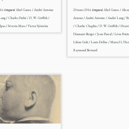
016
étiqueté
Abel Gance
/
André Antoine
20 mars 2016
étiqueté
Abel Gance
/
Alex
Lang
/
Charles Pathé
/
D. W. Griffith
/
Arnoux
/
André Antoine
/
André Lang
/
Ba
lpas
/
Séverin Mars
/
Victor Sjöström
/
Charlie Chaplin
/
D. W. Griffith
/
Henri
Diamant-Berger
/
Jean Pascal
/
Léon Poiri
Lilian Gish
/
Louis Delluc
/
Marcel L'Her
Raymond Bernard