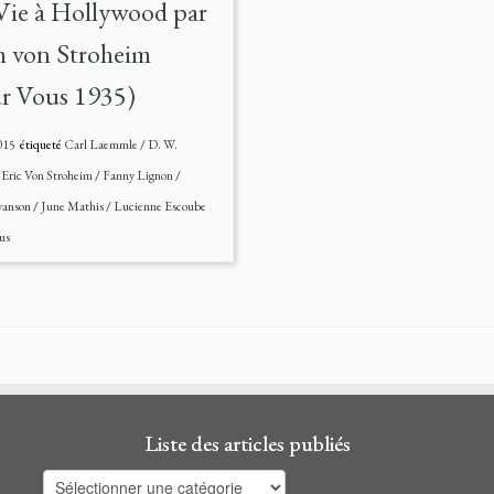
ie à Hollywood par
h von Stroheim
r Vous 1935)
015
étiqueté
Carl Laemmle
/
D. W.
/
Eric Von Stroheim
/
Fanny Lignon
/
wanson
/
June Mathis
/
Lucienne Escoube
us
Liste des articles publiés
Liste