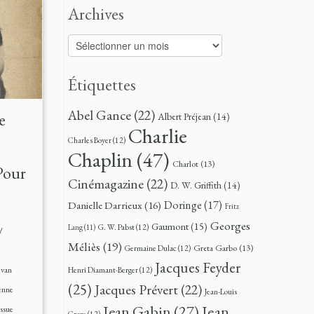
Archives
Archives
Étiquettes
Abel Gance
(22)
e
Albert Préjean
(14)
Charlie
Charles Boyer
(12)
Chaplin
(47)
Charlot
(13)
Pour
Cinémagazine
(22)
D. W. Griffith
(14)
Doringe
(17)
Danielle Darrieux
(16)
Fritz
Georges
Gaumont
(15)
G. W. Pabst
(12)
Lang
(11)
/
Méliès
(19)
Greta Garbo
(13)
Germaine Dulac
(12)
Jacques Feyder
Ivan
Henri Diamant-Berger
(12)
(25)
Jacques Prévert
(22)
enne
Jean-Louis
Jean
Jean Gabin
(27)
ssue
Croze
(12)