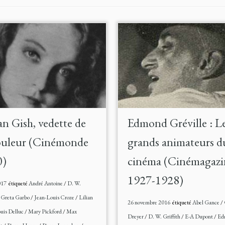
ian Gish, vedette de
Edmond Gréville : L
ouleur (Cinémonde
grands animateurs d
0)
cinéma (Cinémagazi
1927-1928)
017
étiqueté
André Antoine
/
D. W.
/
Greta Garbo
/
Jean-Louis Croze
/
Lilian
26 novembre 2016
étiqueté
Abel Gance
/
uis Delluc
/
Mary Pickford
/
Max
Dreyer
/
D. W. Griffith
/
E-A Dupont
/
Ed