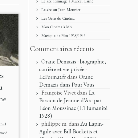
Le site hommage à Marcel Carné
Le site sur Jean Mounier
Les Gens du Cinéma
Mon Cinéma à Moi
Musique de Film 1928/1945
Commentaires récents
Orane Demazis : biographie,
carrière et vie privée -
es
LeFormat.fr
dans
Orane
Demazis dans Pour Vous
u
Françoise Vivet
dans
La
ne
Passion de Jeanne d’Arc par
Léon Moussinac (L’Humanité
1928)
philippe m.
dans
Au Lapin-
Carl
Agile avec Bill Bocketts et
mond