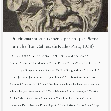
Du cinéma muet au cinéma parlant par Pierre
Laroche (Les Cahiers de Radio-Paris, 1938)
12 janvier 2020
étiqueté
Abel Gance
/
Alice Guy
/
André Beucler
/
Asta
Nielsen
/
Boireau
/
Bout-de-Zan
/
Charles Pathé
/
Charles Spaak
/
Emile Cohl
/
Fritz Lang
/
Georges Demeny
/
Georges Méliès
/
Georges Monca
/
Gribouille
/
Henri Jeanson
/
Jacques Prévert
/
Jean Painlevé
/
Ladislas Starevitch
/
Léon
Gaumont
/
Léonce Perret
/
Les Frères Lumière
/
Louis Delluc
/
Louis Lumière
/
Louis Nalpas
/
Mack Sennett
/
Marcel Achard
/
Marcel Levesque
/
Maurice
Stiller
/
Max Linder
/
Mlle Chaumont
/
Mme Thuillier
/
Paulus
/
Pierre
Laroche
/
Pierre Roland
/
Prince-Rigadin
/
René Bertrand
/
René Clair
/
Roger