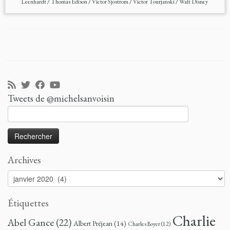
Leenhardt
/
Thomas Edison
/
Victor Sjöström
/
Victor Tourjanski
/
Walt Disney
Tweets de @michelsanvoisin
Rechercher :
Archives
Archives
Étiquettes
Charlie
Abel Gance
(22)
Albert Préjean
(14)
Charles Boyer
(12)