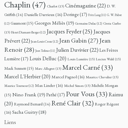
Chaplin
(47)
Cinémagazine
(22)
D. W.
Charlot
(13)
Doringe
(17)
Danielle Darrieux
(16)
Griffith
(14)
G. W. Pabst
Fritz Lang
(11)
Georges Méliès
(19)
Gaumont
(15)
Greta Garbo
(12)
Germaine Dulac
(12)
Jacques Feyder
(25)
Jacques
(13)
Henri Diamant-Berger
(12)
Jean
Jean Gabin
(27)
Prévert
(22)
Jean-Louis Croze
(12)
Renoir
(28)
Julien Duvivier
(22)
Les Frères
Jean Tedesco
(11)
Louis Delluc
(20)
Lumière
(17)
Louis Lumière
(13)
Lucien Wahl
(13)
Marcel Carné
(33)
Mack Sennett
(15)
Marc Allegret
(13)
Marcel L'Herbier
(20)
Marcel Pagnol
(16)
Maurice Chevalier
(13)
Max Linder
(16)
Michèle Morgan
Michel Simon
(13)
Maurice Tourneur
(12)
Pour Vous
(33)
Nino Frank
(19)
Raimu
Pathé
(17)
(15)
René Clair
(32)
(20)
Roger Régent
Raymond Bernard
(14)
Sacha Guitry
(18)
(16)
Liens