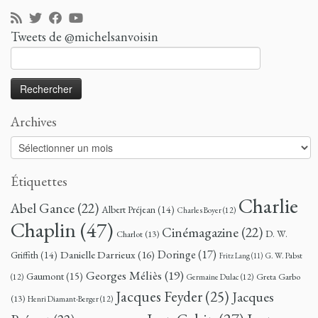
Tweets de @michelsanvoisin
Rechercher :
Archives
Archives
Étiquettes
Charlie
Abel Gance
(22)
Albert Préjean
(14)
Charles Boyer
(12)
Chaplin
(47)
Cinémagazine
(22)
D. W.
Charlot
(13)
Doringe
(17)
Danielle Darrieux
(16)
Griffith
(14)
G. W. Pabst
Fritz Lang
(11)
Georges Méliès
(19)
Gaumont
(15)
Greta Garbo
(12)
Germaine Dulac
(12)
Jacques Feyder
(25)
Jacques
(13)
Henri Diamant-Berger
(12)