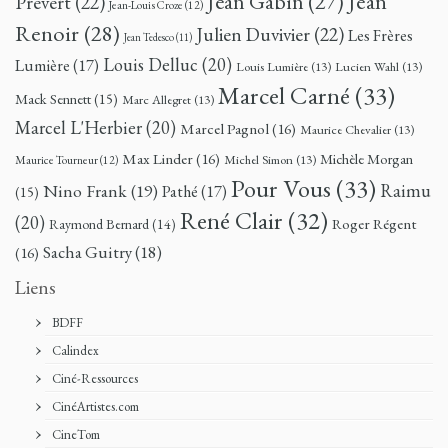
Jean
Jean Gabin
(27)
Prévert
(22)
Jean-Louis Croze
(12)
Renoir
(28)
Julien Duvivier
(22)
Les Frères
Jean Tedesco
(11)
Louis Delluc
(20)
Lumière
(17)
Louis Lumière
(13)
Lucien Wahl
(13)
Marcel Carné
(33)
Mack Sennett
(15)
Marc Allegret
(13)
Marcel L'Herbier
(20)
Marcel Pagnol
(16)
Maurice Chevalier
(13)
Max Linder
(16)
Michèle Morgan
Michel Simon
(13)
Maurice Tourneur
(12)
Pour Vous
(33)
Nino Frank
(19)
Raimu
Pathé
(17)
(15)
René Clair
(32)
(20)
Roger Régent
Raymond Bernard
(14)
Sacha Guitry
(18)
(16)
Liens
BDFF
Calindex
Ciné-Ressources
CinéArtistes.com
CineTom