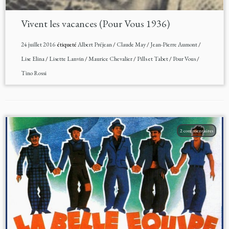
Vivent les vacances (Pour Vous 1936)
24 juillet 2016
étiqueté
Albert Préjean
/
Claude May
/
Jean-Pierre Aumont
/
Lise Elina
/
Lisette Lanvin
/
Maurice Chevalier
/
Pills et Tabet
/
Pour Vous
/
Tino Rossi
2 commentaires