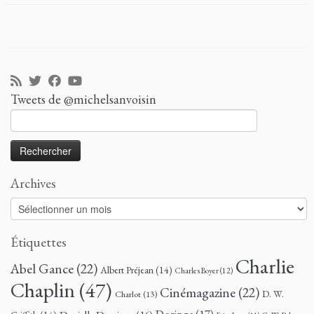
Tweets de @michelsanvoisin
Rechercher :
Archives
Archives
Étiquettes
Charlie
Abel Gance
(22)
Albert Préjean
(14)
Charles Boyer
(12)
Chaplin
(47)
Cinémagazine
(22)
D. W.
Charlot
(13)