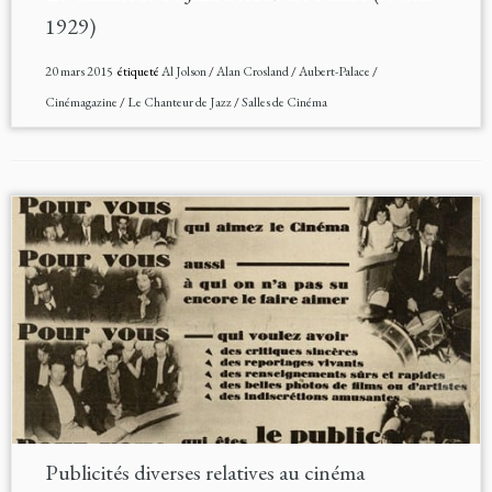
1929)
20 mars 2015
étiqueté
Al Jolson
/
Alan Crosland
/
Aubert-Palace
/
Cinémagazine
/
Le Chanteur de Jazz
/
Salles de Cinéma
Publicités diverses relatives au cinéma