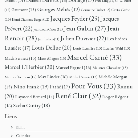
Doringe
(17)
Danielle Darrieux
(16)
Griffith
(14)
G. W. Pabst
Fritz Lang
(11)
Georges Méliès
(19)
Gaumont
(15)
Greta Garbo
(12)
Germaine Dulac
(12)
Jacques Feyder
(25)
Jacques
(13)
Henri Diamant-Berger
(12)
Jean
Jean Gabin
(27)
Prévert
(22)
Jean-Louis Croze
(12)
Renoir
(28)
Julien Duvivier
(22)
Les Frères
Jean Tedesco
(11)
Louis Delluc
(20)
Lumière
(17)
Louis Lumière
(13)
Lucien Wahl
(13)
Marcel Carné
(33)
Mack Sennett
(15)
Marc Allegret
(13)
Marcel L'Herbier
(20)
Marcel Pagnol
(16)
Maurice Chevalier
(13)
Max Linder
(16)
Michèle Morgan
Michel Simon
(13)
Maurice Tourneur
(12)
Pour Vous
(33)
Nino Frank
(19)
Raimu
Pathé
(17)
(15)
René Clair
(32)
(20)
Roger Régent
Raymond Bernard
(14)
Sacha Guitry
(18)
(16)
Liens
BDFF
Calindex