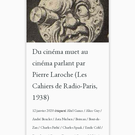
Du cinéma muet au
cinéma parlant par
Pierre Laroche (Les
Cahiers de Radio-Paris,
1938)
12 janvier 2020
étiqueté
Abel Gance
/
Alice Guy
/
André Beucler
/
Asta Nielsen
/
Boireau
/
Bout-de-
Zan
/
Charles Pathé
/
Charles Spaak
/
Emile Cohl
/