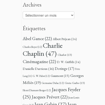
Archives
Archives
Étiquettes
Abel Gance
(22)
Albert Préjean
(14)
Charlie
Charles Boyer
(12)
Chaplin
(47)
Charlot
(13)
Cinémagazine
(22)
D. W. Griffith
(14)
Doringe
(17)
Danielle Darrieux
(16)
Fritz
Georges
Gaumont
(15)
G. W. Pabst
(12)
Lang
(11)
Méliès
(19)
Greta Garbo
(13)
Germaine Dulac
(12)
Jacques Feyder
Henri Diamant-Berger
(12)
(25)
Jacques Prévert
(22)
Jean-Louis
Jean
Jean Gabin
(27)
Croze
(12)