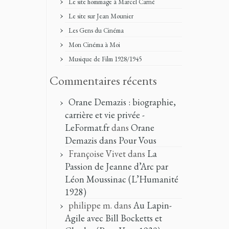
Le site hommage à Marcel Carné
Le site sur Jean Mounier
Les Gens du Cinéma
Mon Cinéma à Moi
Musique de Film 1928/1945
Commentaires récents
Orane Demazis : biographie,
carrière et vie privée -
LeFormat.fr
dans
Orane
Demazis dans Pour Vous
Françoise Vivet
dans
La
Passion de Jeanne d’Arc par
Léon Moussinac (L’Humanité
1928)
philippe m.
dans
Au Lapin-
Agile avec Bill Bocketts et