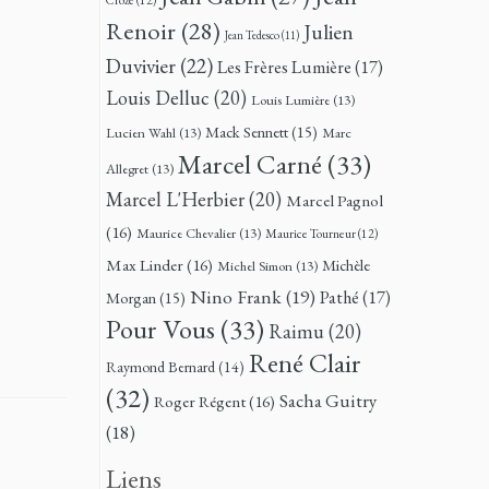
Renoir
(28)
Julien
Jean Tedesco
(11)
Duvivier
(22)
Les Frères Lumière
(17)
Louis Delluc
(20)
Louis Lumière
(13)
Mack Sennett
(15)
Lucien Wahl
(13)
Marc
Marcel Carné
(33)
Allegret
(13)
Marcel L'Herbier
(20)
Marcel Pagnol
(16)
Maurice Chevalier
(13)
Maurice Tourneur
(12)
Max Linder
(16)
Michèle
Michel Simon
(13)
Nino Frank
(19)
Pathé
(17)
Morgan
(15)
Pour Vous
(33)
Raimu
(20)
René Clair
Raymond Bernard
(14)
(32)
Sacha Guitry
Roger Régent
(16)
(18)
Liens