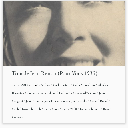
Toni de Jean Renoir (Pour Vous 1935)
19 mai 2019
étiqueté
Andrex
/
Carl Einstein
/
Celia Montalvan
/
Charles
Blavette
/
Claude Renoir
/
Edouard Delmont
/
Georges d'Arnoux
/
Jean
Marguet
/
Jean Renoir
/
Jean-Pierre Liausu
/
Jenny Hélia
/
Marcel Pagnol
/
Michel Kovatchevitch
/
Pierre Gaut
/
Pierre Wolff
/
René Lehmann
/
Roger
Corbeau