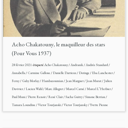
Acho Chakatouny, le maquilleur des stars
(Pour Vous 1937)
28 février 2021
étiqueté
Acho Chakatouny
/
Andranik
/
Andrée Standard
/
Annabella
/
Carmine Gallone
/
Danielle Darrieux
/
Doringe
/
Elsa Lanchester
/
Ferny
/
Gaby Morlay
/
Hambazoumian
/
Jean Marguet
/
Jean Murat
/
Julien
Duvivier
/
Lucien Wahl
/
Marc Allegret
/
Marcel Carné
/
Marcel L’Herbier
/
Paul Muni
/
Pierre Renoir
/
René Clair
/
Sacha Guitry
/
Simone Berriau
/
Tamara Loundine
/
Victor Tourjanski
/
Victor Tourjansky
/
Yvette Pienne