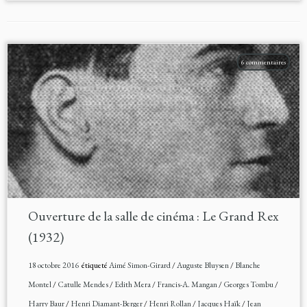
6 commentaires
Ouverture de la salle de cinéma : Le Grand Rex
(1932)
18 octobre 2016
étiqueté
Aimé Simon-Girard
/
Auguste Bluysen
/
Blanche
Montel
/
Catulle Mendes
/
Edith Mera
/
Francis-A. Mangan
/
Georges Tombu
/
Harry Baur
/
Henri Diamant-Berger
/
Henri Rollan
/
Jacques Haïk
/
Jean