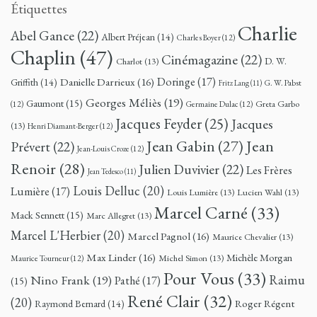
Étiquettes
Charlie
Abel Gance
(22)
Albert Préjean
(14)
Charles Boyer
(12)
Chaplin
(47)
Cinémagazine
(22)
D. W.
Charlot
(13)
Doringe
(17)
Danielle Darrieux
(16)
Griffith
(14)
G. W. Pabst
Fritz Lang
(11)
Georges Méliès
(19)
Gaumont
(15)
Greta Garbo
(12)
Germaine Dulac
(12)
Jacques Feyder
(25)
Jacques
(13)
Henri Diamant-Berger
(12)
Jean
Jean Gabin
(27)
Prévert
(22)
Jean-Louis Croze
(12)
Renoir
(28)
Julien Duvivier
(22)
Les Frères
Jean Tedesco
(11)
Louis Delluc
(20)
Lumière
(17)
Louis Lumière
(13)
Lucien Wahl
(13)
Marcel Carné
(33)
Mack Sennett
(15)
Marc Allegret
(13)
Marcel L'Herbier
(20)
Marcel Pagnol
(16)
Maurice Chevalier
(13)
Max Linder
(16)
Michèle Morgan
Michel Simon
(13)
Maurice Tourneur
(12)
Pour Vous
(33)
Nino Frank
(19)
Raimu
Pathé
(17)
(15)
René Clair
(32)
(20)
Roger Régent
Raymond Bernard
(14)