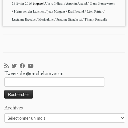
26 février 2016
étiqueté
Albert Préjean
/
Antonin Artaud
/
Hans Brausewetter
/
Heinz von der Lancken
/
Jean Marguet
/
Karl Freund
/
Léon Poirier
/
Lucienne Escoube
/
Mosjoukine
/
Suzanne Bianchetti
/
Thomy Bourdelle
Tweets de @michelsanvoisin
Rechercher :
Archives
Archives