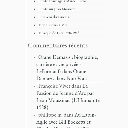
Le site hommage à Marcel Carné
Le site sur Jean Mounier
Les Gens du Cinéma
Mon Cinéma à Moi
Musique de Film 1928/1945
Commentaires récents
Orane Demazis : biographie,
carrière et vie privée -
LeFormat.fr
dans
Orane
Demazis dans Pour Vous
Françoise Vivet
dans
La
Passion de Jeanne d’Arc par
Léon Moussinac (L’Humanité
1928)
philippe m.
dans
Au Lapin-
Agile avec Bill Bocketts et