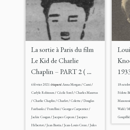
La sortie à Paris du film
Loui
Le Kid de Charlie
Knoc
Chaplin – PART 2 ( ...
193
6 février 2021
étiqueté
Anna Morgan
/
Cami
/
18 octob
Carlyle Robinson
/
Cécile Sorel
/
Charles Maurras
Fédote B
/
Charlie Chaplin
/
Charlot
/
Colette
/
Douglas
Manouss
Fairbanks
/
Fratellini
/
Georges Carpentier
/
Wahl
/
M
Jackie Coogan
/
Jacques Copeau
/
Jacques
Goupilliè
Hébertot
/
Jean Bastia
/
Jean-Louis Croze
/
Jules