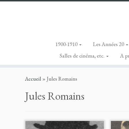
1900-1910
Les Années 20
Salles de cinéma, etc.
A p
Skip
Accueil
»
Jules Romains
to
content
Jules Romains