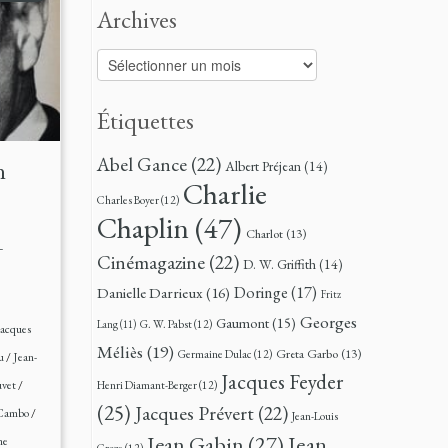
Archives
Archives
Étiquettes
Abel Gance
(22)
n
Albert Préjean
(14)
Charlie
Charles Boyer
(12)
Chaplin
(47)
Charlot
(13)
–
Cinémagazine
(22)
D. W. Griffith
(14)
Doringe
(17)
Danielle Darrieux
(16)
Fritz
Georges
Gaumont
(15)
G. W. Pabst
(12)
Lang
(11)
Jacques
Méliès
(19)
Greta Garbo
(13)
Germaine Dulac
(12)
au
/
Jean-
Jacques Feyder
uvet
/
Henri Diamant-Berger
(12)
(25)
Jacques Prévert
(22)
 Cambo
/
Jean-Louis
Jean
Jean Gabin
(27)
ne
Croze
(12)