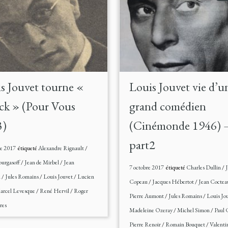
s Jouvet tourne «
Louis Jouvet vie d’u
k » (Pour Vous
grand comédien
3)
(Cinémonde 1946) 
part2
re 2017
étiqueté
Alexandre Rignault
/
ourgasoff
/
Jean de Mirbel
/
Jean
7 octobre 2017
étiqueté
Charles Dullin
/
i
/
Jules Romains
/
Louis Jouvet
/
Lucien
Copeau
/
Jacques Hébertot
/
Jean Cocte
arcel Levesque
/
René Hervil
/
Roger
Pierre Aumont
/
Jules Romains
/
Louis Jo
res
Madeleine Ozeray
/
Michel Simon
/
Paul
Pierre Renoir
/
Romain Bouquet
/
Valenti