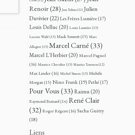
Renoir
(28)
Julien
Jean Tedesco
(11)
Duvivier
(22)
Les Frères Lumière
(17)
Louis Delluc
(20)
Louis Lumière
(13)
Mack Sennett
(15)
Lucien Wahl
(13)
Marc
Marcel Carné
(33)
Allegret
(13)
Marcel L'Herbier
(20)
Marcel Pagnol
(16)
Maurice Chevalier
(13)
Maurice Tourneur
(12)
Max Linder
(16)
Michèle
Michel Simon
(13)
Nino Frank
(19)
Pathé
(17)
Morgan
(15)
Pour Vous
(33)
Raimu
(20)
René Clair
Raymond Bernard
(14)
(32)
Sacha Guitry
Roger Régent
(16)
(18)
Liens