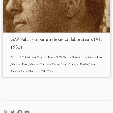
G.W Pabst vu par un de ses collaborateurs (VU
1931)
24 mars 2018
étiqueté
Brigitte Helm
/
G. W. Pabst
/
Gaston Baty
/
George Root
/
Georges Root
/
Georges Tourreil
/
Henny Porten
/
Jacques Feyder
/
Jean
Angelo
/
Pierre Blanchar
/
Tela Tchaï