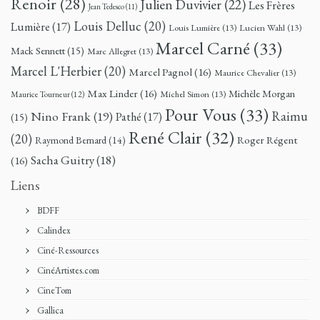
Renoir
(28)
Julien Duvivier
(22)
Les Frères
Jean Tedesco
(11)
Louis Delluc
(20)
Lumière
(17)
Louis Lumière
(13)
Lucien Wahl
(13)
Marcel Carné
(33)
Mack Sennett
(15)
Marc Allegret
(13)
Marcel L'Herbier
(20)
Marcel Pagnol
(16)
Maurice Chevalier
(13)
Max Linder
(16)
Michèle Morgan
Michel Simon
(13)
Maurice Tourneur
(12)
Pour Vous
(33)
Nino Frank
(19)
Raimu
Pathé
(17)
(15)
René Clair
(32)
(20)
Roger Régent
Raymond Bernard
(14)
Sacha Guitry
(18)
(16)
Liens
BDFF
Calindex
Ciné-Ressources
CinéArtistes.com
CineTom
Gallica