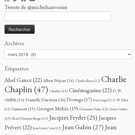
Tweets de @michelsanvoisin
Rechercher :
Archives
Archives
Étiquettes
Charlie
Abel Gance
(22)
Albert Préjean
(14)
Charles Boyer
(12)
Chaplin
(47)
Cinémagazine
(22)
D. W.
Charlot
(13)
Doringe
(17)
Danielle Darrieux
(16)
Griffith
(14)
G. W. Pabst
Fritz Lang
(11)
Georges Méliès
(19)
Gaumont
(15)
Greta Garbo
(12)
Germaine Dulac
(12)
Jacques Feyder
(25)
Jacques
(13)
Henri Diamant-Berger
(12)
Jean
Jean Gabin
(27)
Prévert
(22)
Jean-Louis Croze
(12)