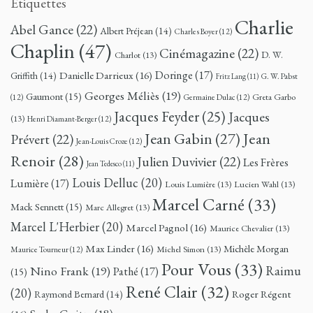
Étiquettes
Charlie
Abel Gance
(22)
Albert Préjean
(14)
Charles Boyer
(12)
Chaplin
(47)
Cinémagazine
(22)
D. W.
Charlot
(13)
Doringe
(17)
Danielle Darrieux
(16)
Griffith
(14)
G. W. Pabst
Fritz Lang
(11)
Georges Méliès
(19)
Gaumont
(15)
Greta Garbo
(12)
Germaine Dulac
(12)
Jacques Feyder
(25)
Jacques
(13)
Henri Diamant-Berger
(12)
Jean
Jean Gabin
(27)
Prévert
(22)
Jean-Louis Croze
(12)
Renoir
(28)
Julien Duvivier
(22)
Les Frères
Jean Tedesco
(11)
Louis Delluc
(20)
Lumière
(17)
Louis Lumière
(13)
Lucien Wahl
(13)
Marcel Carné
(33)
Mack Sennett
(15)
Marc Allegret
(13)
Marcel L'Herbier
(20)
Marcel Pagnol
(16)
Maurice Chevalier
(13)
Max Linder
(16)
Michèle Morgan
Michel Simon
(13)
Maurice Tourneur
(12)
Pour Vous
(33)
Nino Frank
(19)
Raimu
Pathé
(17)
(15)
René Clair
(32)
(20)
Roger Régent
Raymond Bernard
(14)