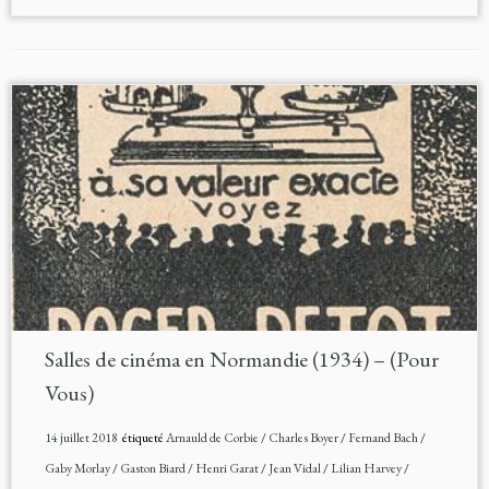
Salles de cinéma en Normandie (1934) – (Pour
Vous)
14 juillet 2018
étiqueté
Arnauld de Corbie
/
Charles Boyer
/
Fernand Bach
/
Gaby Morlay
/
Gaston Biard
/
Henri Garat
/
Jean Vidal
/
Lilian Harvey
/