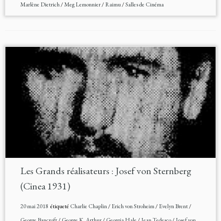
Marlène Dietrich
/
Meg Lemonnier
/
Raimu
/
Salles de Cinéma
Les Grands réalisateurs : Josef von Sternberg
(Cinea 1931)
20 mai 2018
étiqueté
Charlie Chaplin
/
Erich von Stroheim
/
Evelyn Brent
/
George Bancroft
/
George K. Arthur
/
Georgia Hale
/
Jean Tedesco
/
Josef von