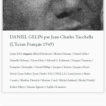
DANIEL GELIN par Jean-Charles Tacchella
(L’Ecran Français 1949)
6 juin 2021
étiqueté
Alfred Hitchcock
/
Béatrix Dussane
/
Daniel Gélin
/
Danielle Delorme
/
Denis d'Inès
/
Edward G. Robinson
/
François Timmory
/
Françoise Christophe
/
Gérard Philipe
/
Jacques Charron
/
Jacques-Henri
Duval
/
Jean Gabin
/
Jean-Charles TACCHELLA
/
Louis Jouvet
/
Maria
Casarès
/
Marlène Dietrich
/
Martine Carol
/
Michel Audiard
/
Michel Vitold
/
Robert Dhéry
/
Simone Signoret
/
Sophie Desmarets