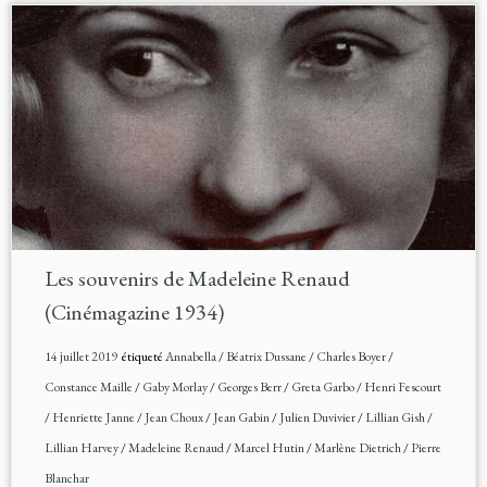
Les souvenirs de Madeleine Renaud
(Cinémagazine 1934)
14 juillet 2019
étiqueté
Annabella
/
Béatrix Dussane
/
Charles Boyer
/
Constance Maille
/
Gaby Morlay
/
Georges Berr
/
Greta Garbo
/
Henri Fescourt
/
Henriette Janne
/
Jean Choux
/
Jean Gabin
/
Julien Duvivier
/
Lillian Gish
/
Lillian Harvey
/
Madeleine Renaud
/
Marcel Hutin
/
Marlène Dietrich
/
Pierre
Blanchar