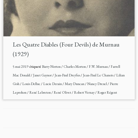
Les Quatre Diables (Four Devils) de Murnau
(1929)
5 mai 2019
étiqueté
Barry Norton
/
Charles Morton
/
F.W. Murnau
/
Farrell
Mac Donald
/
Janet Gaynor
/
Jean-Paul Dreyfus
/
Jean-Paul Le Chanois
/
Lilian
Gish
/
Louis Delluc
/
Lucie Derain
/
Mary Duncan
/
Nancy Drexel
/
Pierre
Leprohon
/
René Lebreton
/
René Olivet
/
Robert Vernay
/
Roger Régent