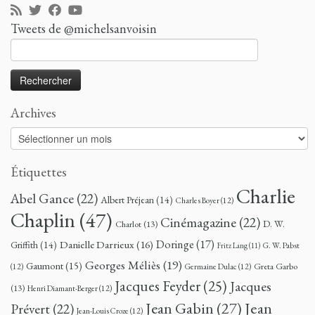
Tweets de @michelsanvoisin
Rechercher :
Archives
Archives
Étiquettes
Charlie
Abel Gance
(22)
Albert Préjean
(14)
Charles Boyer
(12)
Chaplin
(47)
Cinémagazine
(22)
D. W.
Charlot
(13)
Doringe
(17)
Danielle Darrieux
(16)
Griffith
(14)
G. W. Pabst
Fritz Lang
(11)
Georges Méliès
(19)
Gaumont
(15)
Greta Garbo
(12)
Germaine Dulac
(12)
Jacques Feyder
(25)
Jacques
(13)
Henri Diamant-Berger
(12)
Jean
Jean Gabin
(27)
Prévert
(22)
Jean-Louis Croze
(12)