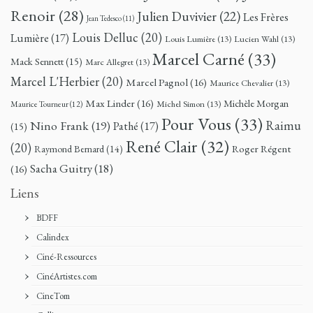
Renoir
(28)
Julien Duvivier
(22)
Les Frères
Jean Tedesco
(11)
Louis Delluc
(20)
Lumière
(17)
Louis Lumière
(13)
Lucien Wahl
(13)
Marcel Carné
(33)
Mack Sennett
(15)
Marc Allegret
(13)
Marcel L'Herbier
(20)
Marcel Pagnol
(16)
Maurice Chevalier
(13)
Max Linder
(16)
Michèle Morgan
Michel Simon
(13)
Maurice Tourneur
(12)
Pour Vous
(33)
Nino Frank
(19)
Raimu
Pathé
(17)
(15)
René Clair
(32)
(20)
Roger Régent
Raymond Bernard
(14)
Sacha Guitry
(18)
(16)
Liens
BDFF
Calindex
Ciné-Ressources
CinéArtistes.com
CineTom