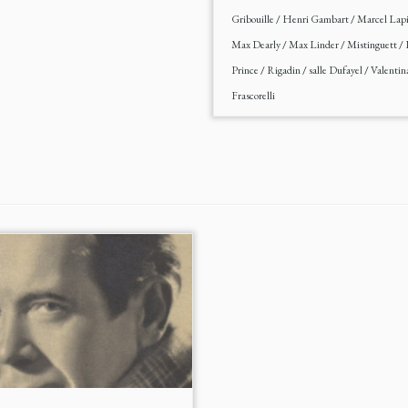
Gribouille
/
Henri Gambart
/
Marcel Lap
Max Dearly
/
Max Linder
/
Mistinguett
/
Prince
/
Rigadin
/
salle Dufayel
/
Valentin
Frascorelli