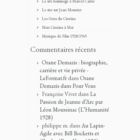
Le site hommage à Marcel Carné
Le site sur Jean Mounier
Les Gens du Cinéma
Mon Cinéma à Moi
Musique de Film 1928/1945
Commentaires récents
Orane Demazis : biographie,
carrière et vie privée -
LeFormat.fr
dans
Orane
Demazis dans Pour Vous
Françoise Vivet
dans
La
Passion de Jeanne d’Arc par
Léon Moussinac (L’Humanité
1928)
philippe m.
dans
Au Lapin-
Agile avec Bill Bocketts et