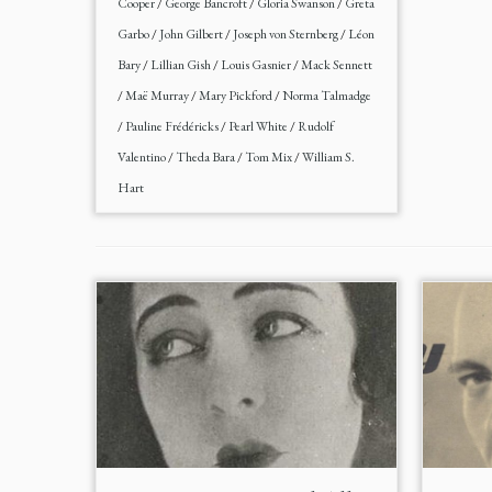
Cooper
/
George Bancroft
/
Gloria Swanson
/
Greta
Garbo
/
John Gilbert
/
Joseph von Sternberg
/
Léon
Bary
/
Lillian Gish
/
Louis Gasnier
/
Mack Sennett
/
Maë Murray
/
Mary Pickford
/
Norma Talmadge
/
Pauline Frédéricks
/
Pearl White
/
Rudolf
Valentino
/
Theda Bara
/
Tom Mix
/
William S.
Hart