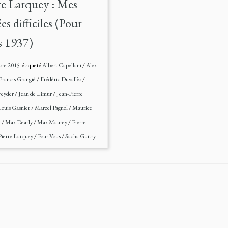
re Larquey : Mes
es difficiles (Pour
 1937)
bre 2015
étiqueté
Albert Capellani
/
Alex
Francis Grangié
/
Frédéric Duvallès
/
Feyder
/
Jean de Limur
/
Jean-Pierre
ouis Gasnier
/
Marcel Pagnol
/
Maurice
r
/
Max Dearly
/
Max Maurey
/
Pierre
Pierre Larquey
/
Pour Vous
/
Sacha Guitry