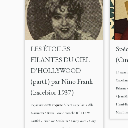
LES ÉTOILES
Spéc
FILANTES DU CIEL
(Cin
D’HOLLYWOOD
29 septe
(part1) par Nino Frank
Capellan
Palerme
(Excelsior 1937)
/
Jean Mi
Henri-Bu
25 janvier 2020
étiqueté
Albert Capellani
/
Alla
Max Lin
Nazimova
/
Bessie Love
/
Broncho Bill
/
D. W.
Griffith
/
Erich von Stroheim
/
Fanny Ward
/
Gary