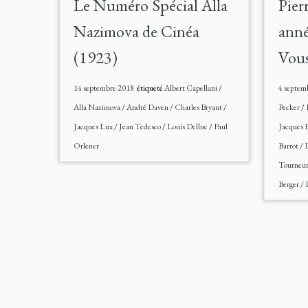
Le Numéro Spécial Alla
Pier
Nazimova de Cinéa
anné
(1923)
Vous
14 septembre 2018
étiqueté
Albert Capellani
/
4 septem
Alla Nazimova
/
André Daven
/
Charles Bryant
/
Pecker
/
Jacques Lux
/
Jean Tedesco
/
Louis Delluc
/
Paul
Jacques 
Orlener
Barrot
/
L
Tourneu
Berger
/