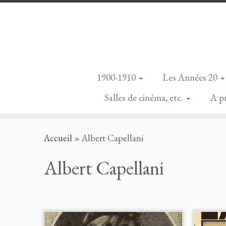
1900-1910
Les Années 20
Salles de cinéma, etc.
A p
Skip
Accueil
»
Albert Capellani
to
content
Albert Capellani