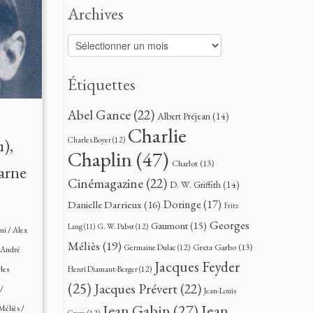
Archives
Archives
Étiquettes
Abel Gance
(22)
Albert Préjean
(14)
Charlie
Charles Boyer
(12)
),
Chaplin
(47)
Charlot
(13)
Marne
Cinémagazine
(22)
D. W. Griffith
(14)
Doringe
(17)
Danielle Darrieux
(16)
Fritz
Georges
Gaumont
(15)
G. W. Pabst
(12)
Lang
(11)
ani
/
Alex
Méliès
(19)
Greta Garbo
(13)
Germaine Dulac
(12)
André
Jacques Feyder
les
Henri Diamant-Berger
(12)
(25)
Jacques Prévert
(22)
/
Jean-Louis
Jean
Jean Gabin
(27)
Méliès
/
Croze
(12)