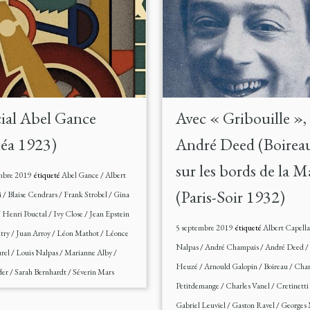
ial Abel Gance
Avec « Gribouille »,
éa 1923)
André Deed (Boireau
sur les bords de la 
mbre 2019
étiqueté
Abel Gance
/
Albert
(Paris-Soir 1932)
i
/
Blaise Cendrars
/
Frank Strobel
/
Gina
/
Henri Pouctal
/
Ivy Close
/
Jean Epstein
5 septembre 2019
étiqueté
Albert Capell
try
/
Juan Arroy
/
Léon Mathot
/
Léonce
Nalpas
/
André Champais
/
André Deed
/
rel
/
Louis Nalpas
/
Marianne Alby
/
Heuzé
/
Arnould Galopin
/
Boireau
/
Char
der
/
Sarah Bernhardt
/
Séverin Mars
Petitdemange
/
Charles Vanel
/
Cretinetti
Gabriel Leuviel
/
Gaston Ravel
/
Georges 