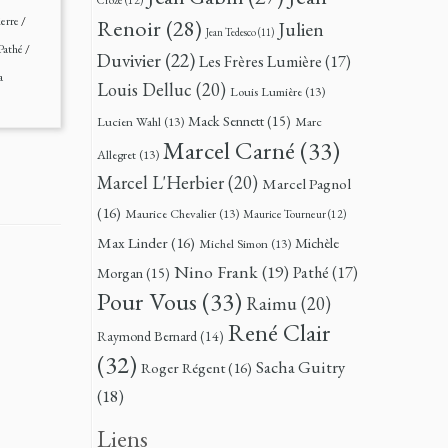
ierre
/
Renoir
(28)
Julien
Jean Tedesco
(11)
Pathé
/
Duvivier
(22)
Les Frères Lumière
(17)
a
Louis Delluc
(20)
Louis Lumière
(13)
Mack Sennett
(15)
Lucien Wahl
(13)
Marc
Marcel Carné
(33)
Allegret
(13)
Marcel L'Herbier
(20)
Marcel Pagnol
(16)
Maurice Chevalier
(13)
Maurice Tourneur
(12)
Max Linder
(16)
Michèle
Michel Simon
(13)
Nino Frank
(19)
Pathé
(17)
Morgan
(15)
Pour Vous
(33)
Raimu
(20)
René Clair
Raymond Bernard
(14)
(32)
Sacha Guitry
Roger Régent
(16)
(18)
Liens