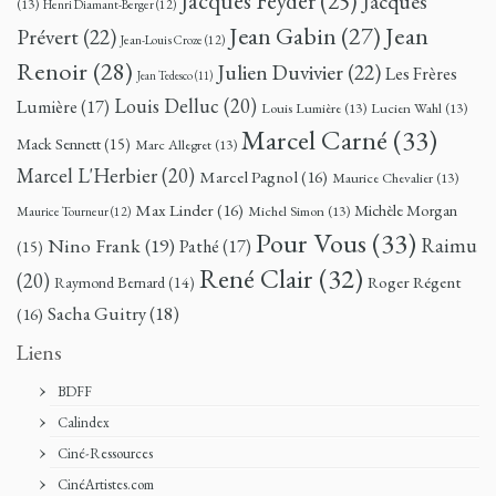
Jacques Feyder
(25)
Jacques
(13)
Henri Diamant-Berger
(12)
Jean
Jean Gabin
(27)
Prévert
(22)
Jean-Louis Croze
(12)
Renoir
(28)
Julien Duvivier
(22)
Les Frères
Jean Tedesco
(11)
Louis Delluc
(20)
Lumière
(17)
Louis Lumière
(13)
Lucien Wahl
(13)
Marcel Carné
(33)
Mack Sennett
(15)
Marc Allegret
(13)
Marcel L'Herbier
(20)
Marcel Pagnol
(16)
Maurice Chevalier
(13)
Max Linder
(16)
Michèle Morgan
Michel Simon
(13)
Maurice Tourneur
(12)
Pour Vous
(33)
Nino Frank
(19)
Raimu
Pathé
(17)
(15)
René Clair
(32)
(20)
Roger Régent
Raymond Bernard
(14)
Sacha Guitry
(18)
(16)
Liens
BDFF
Calindex
Ciné-Ressources
CinéArtistes.com