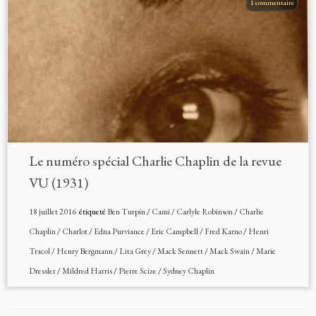
1 commentaire
Le numéro spécial Charlie Chaplin de la revue
VU (1931)
18 juillet 2016
étiqueté
Ben Turpin
/
Cami
/
Carlyle Robinson
/
Charlie
Chaplin
/
Charlot
/
Edna Purviance
/
Eric Campbell
/
Fred Karno
/
Henri
Tracol
/
Henry Bergmann
/
Lita Grey
/
Mack Sennett
/
Mack Swain
/
Marie
Dressler
/
Mildred Harris
/
Pierre Scize
/
Sydney Chaplin