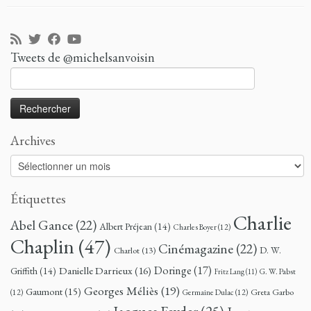
Tweets de @michelsanvoisin
Rechercher :
Archives
Archives
Étiquettes
Charlie
Abel Gance
(22)
Albert Préjean
(14)
Charles Boyer
(12)
Chaplin
(47)
Cinémagazine
(22)
D. W.
Charlot
(13)
Doringe
(17)
Danielle Darrieux
(16)
Griffith
(14)
G. W. Pabst
Fritz Lang
(11)
Georges Méliès
(19)
Gaumont
(15)
Greta Garbo
(12)
Germaine Dulac
(12)