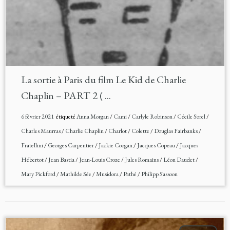
La sortie à Paris du film Le Kid de Charlie
Chaplin – PART 2 ( ...
6 février 2021
étiqueté
Anna Morgan
/
Cami
/
Carlyle Robinson
/
Cécile Sorel
/
Charles Maurras
/
Charlie Chaplin
/
Charlot
/
Colette
/
Douglas Fairbanks
/
Fratellini
/
Georges Carpentier
/
Jackie Coogan
/
Jacques Copeau
/
Jacques
Hébertot
/
Jean Bastia
/
Jean-Louis Croze
/
Jules Romains
/
Léon Daudet
/
Mary Pickford
/
Mathilde Sée
/
Musidora
/
Pathé
/
Philipp Sassoon