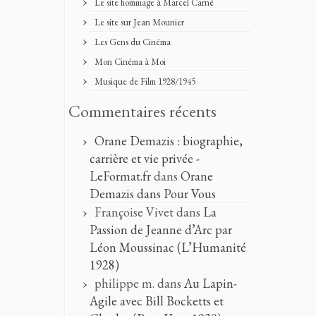
Le site hommage à Marcel Carné
Le site sur Jean Mounier
Les Gens du Cinéma
Mon Cinéma à Moi
Musique de Film 1928/1945
Commentaires récents
Orane Demazis : biographie,
carrière et vie privée -
LeFormat.fr
dans
Orane
Demazis dans Pour Vous
Françoise Vivet
dans
La
Passion de Jeanne d’Arc par
Léon Moussinac (L’Humanité
1928)
philippe m.
dans
Au Lapin-
Agile avec Bill Bocketts et