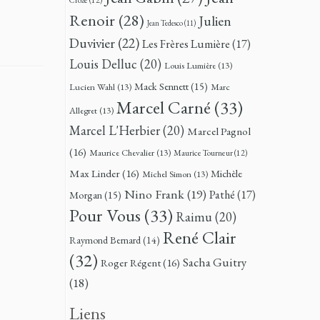
Renoir
(28)
Julien
Jean Tedesco
(11)
Duvivier
(22)
Les Frères Lumière
(17)
Louis Delluc
(20)
Louis Lumière
(13)
Mack Sennett
(15)
Lucien Wahl
(13)
Marc
Marcel Carné
(33)
Allegret
(13)
Marcel L'Herbier
(20)
Marcel Pagnol
(16)
Maurice Chevalier
(13)
Maurice Tourneur
(12)
Max Linder
(16)
Michèle
Michel Simon
(13)
Nino Frank
(19)
Pathé
(17)
Morgan
(15)
Pour Vous
(33)
Raimu
(20)
René Clair
Raymond Bernard
(14)
(32)
Sacha Guitry
Roger Régent
(16)
(18)
Liens