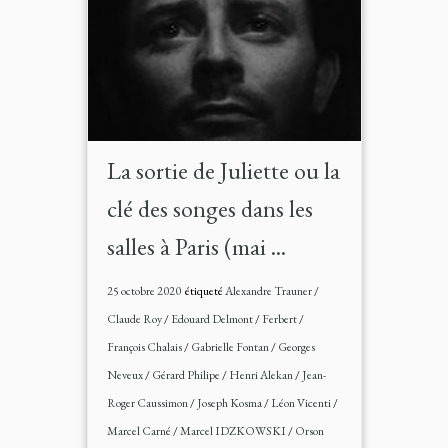
La sortie de Juliette ou la
clé des songes dans les
salles à Paris (mai ...
25 octobre 2020
étiqueté
Alexandre Trauner
/
Claude Roy
/
Edouard Delmont
/
Ferbert
/
François Chalais
/
Gabrielle Fontan
/
Georges
Neveux
/
Gérard Philipe
/
Henri Alekan
/
Jean-
Roger Caussimon
/
Joseph Kosma
/
Léon Vicenti
/
Marcel Carné
/
Marcel IDZKOWSKI
/
Orson