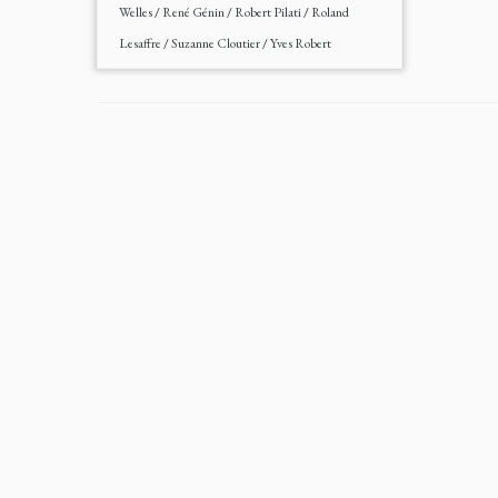
Welles
/
René Génin
/
Robert Pilati
/
Roland
Lesaffre
/
Suzanne Cloutier
/
Yves Robert