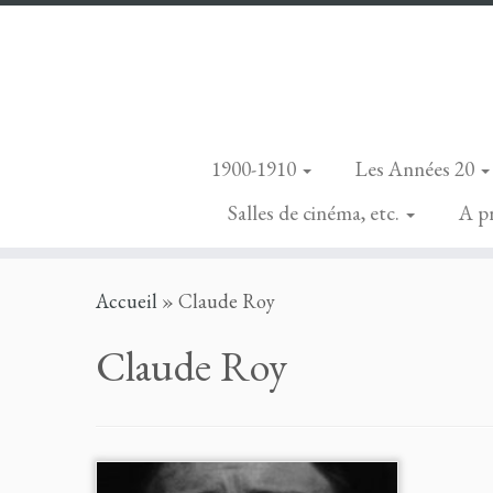
1900-1910
Les Années 20
Salles de cinéma, etc.
A p
Skip
Accueil
»
Claude Roy
to
content
Claude Roy