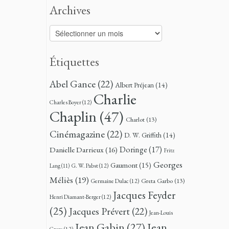
Archives
Archives
Étiquettes
Abel Gance
(22)
Albert Préjean
(14)
Charlie
Charles Boyer
(12)
Chaplin
(47)
Charlot
(13)
Cinémagazine
(22)
D. W. Griffith
(14)
Doringe
(17)
Danielle Darrieux
(16)
Fritz
Georges
Gaumont
(15)
G. W. Pabst
(12)
Lang
(11)
Méliès
(19)
Greta Garbo
(13)
Germaine Dulac
(12)
Jacques Feyder
Henri Diamant-Berger
(12)
(25)
Jacques Prévert
(22)
Jean-Louis
Jean
Jean Gabin
(27)
Croze
(12)