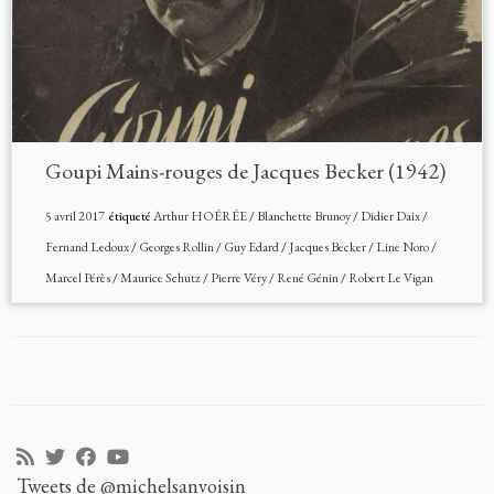
Goupi Mains-rouges de Jacques Becker (1942)
5 avril 2017
étiqueté
Arthur HOÉRÉE
/
Blanchette Brunoy
/
Didier Daix
/
Fernand Ledoux
/
Georges Rollin
/
Guy Edard
/
Jacques Becker
/
Line Noro
/
Marcel Pérès
/
Maurice Schutz
/
Pierre Véry
/
René Génin
/
Robert Le Vigan
Tweets de @michelsanvoisin