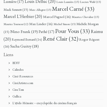
Louis Delluc
(20)
Lumière
(17)
Louis Lumière
(13)
Lucien Wahl
(13)
Marcel Carné
(33)
Mack Sennett
(15)
Marc Allegret
(13)
Marcel L'Herbier
(20)
Marcel Pagnol
(16)
Maurice Chevalier
(13)
Max Linder
(16)
Michèle Morgan
Michel Simon
(13)
Maurice Tourneur
(12)
Pour Vous
(33)
Nino Frank
(19)
Raimu
Pathé
(17)
(15)
René Clair
(32)
(20)
Roger Régent
Raymond Bernard
(14)
Sacha Guitry
(18)
(16)
Liens
BDFF
Calindex
Ciné-Ressources
CinéArtistes.com
CineTom
Gallica
L'@ide-Mémoire – encyclopédie du cinéma français