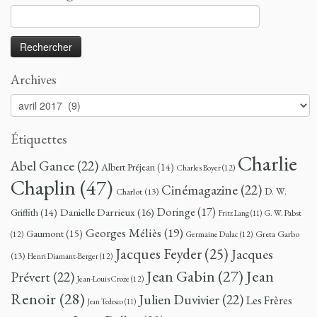
Rechercher :
Archives
Archives
Étiquettes
Charlie
Abel Gance
(22)
Albert Préjean
(14)
Charles Boyer
(12)
Chaplin
(47)
Cinémagazine
(22)
D. W.
Charlot
(13)
Doringe
(17)
Danielle Darrieux
(16)
Griffith
(14)
G. W. Pabst
Fritz Lang
(11)
Georges Méliès
(19)
Gaumont
(15)
Greta Garbo
(12)
Germaine Dulac
(12)
Jacques Feyder
(25)
Jacques
(13)
Henri Diamant-Berger
(12)
Jean
Jean Gabin
(27)
Prévert
(22)
Jean-Louis Croze
(12)
Renoir
(28)
Julien Duvivier
(22)
Les Frères
Jean Tedesco
(11)