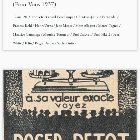
(Pour Vous 1937)
12 mai 2018
étiqueté
Bernard Deschamps
/
Christian-Jaque
/
Fernandel
/
Francia-Rohl
/
Henri Varna
/
Jean Manse
/
Marc Allegret
/
Marcel Pagnol
/
Maurice Cammage
/
Maurice Tourneur
/
Paul Dalbret
/
Paul Fékété
/
Pearl
White
/
Polin
/
Roger Dumas
/
Sacha Guitry