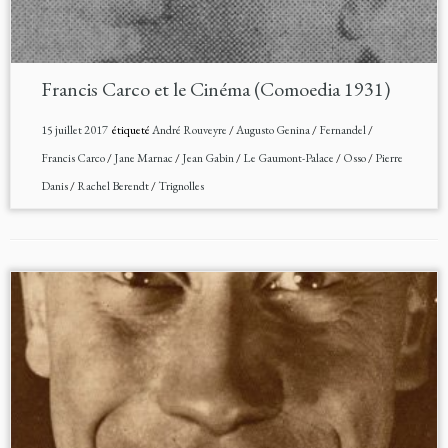
Francis Carco et le Cinéma (Comoedia 1931)
15 juillet 2017
étiqueté
André Rouveyre
/
Augusto Genina
/
Fernandel
/
Francis Carco
/
Jane Marnac
/
Jean Gabin
/
Le Gaumont-Palace
/
Osso
/
Pierre
Danis
/
Rachel Berendt
/
Trignolles