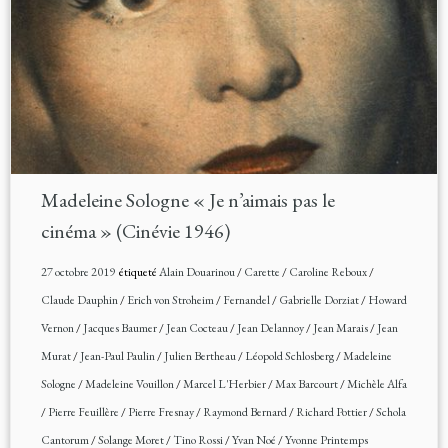
Madeleine Sologne « Je n’aimais pas le
cinéma » (Cinévie 1946)
27 octobre 2019
étiqueté
Alain Douarinou
/
Carette
/
Caroline Reboux
/
Claude Dauphin
/
Erich von Stroheim
/
Fernandel
/
Gabrielle Dorziat
/
Howard
Vernon
/
Jacques Baumer
/
Jean Cocteau
/
Jean Delannoy
/
Jean Marais
/
Jean
Murat
/
Jean-Paul Paulin
/
Julien Bertheau
/
Léopold Schlosberg
/
Madeleine
Sologne
/
Madeleine Vouillon
/
Marcel L'Herbier
/
Max Barcourt
/
Michèle Alfa
/
Pierre Feuillère
/
Pierre Fresnay
/
Raymond Bernard
/
Richard Pottier
/
Schola
Cantorum
/
Solange Moret
/
Tino Rossi
/
Yvan Noé
/
Yvonne Printemps