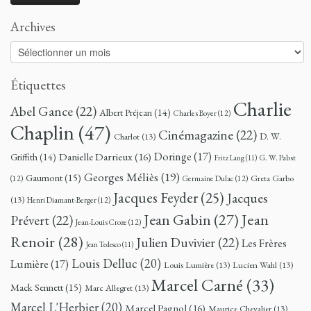
Archives
Archives
Étiquettes
Charlie
Abel Gance
(22)
Albert Préjean
(14)
Charles Boyer
(12)
Chaplin
(47)
Cinémagazine
(22)
D. W.
Charlot
(13)
Doringe
(17)
Danielle Darrieux
(16)
Griffith
(14)
G. W. Pabst
Fritz Lang
(11)
Georges Méliès
(19)
Gaumont
(15)
Greta Garbo
(12)
Germaine Dulac
(12)
Jacques Feyder
(25)
Jacques
(13)
Henri Diamant-Berger
(12)
Jean
Jean Gabin
(27)
Prévert
(22)
Jean-Louis Croze
(12)
Renoir
(28)
Julien Duvivier
(22)
Les Frères
Jean Tedesco
(11)
Louis Delluc
(20)
Lumière
(17)
Louis Lumière
(13)
Lucien Wahl
(13)
Marcel Carné
(33)
Mack Sennett
(15)
Marc Allegret
(13)
Marcel L'Herbier
(20)
Marcel Pagnol
(16)
Maurice Chevalier
(13)