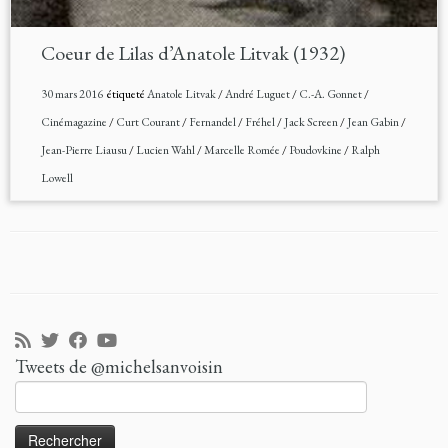
Coeur de Lilas d’Anatole Litvak (1932)
30 mars 2016
étiqueté
Anatole Litvak
/
André Luguet
/
C.-A. Gonnet
/
Cinémagazine
/
Curt Courant
/
Fernandel
/
Fréhel
/
Jack Screen
/
Jean Gabin
/
Jean-Pierre Liausu
/
Lucien Wahl
/
Marcelle Romée
/
Poudovkine
/
Ralph
Lowell
Tweets de @michelsanvoisin
Rechercher :