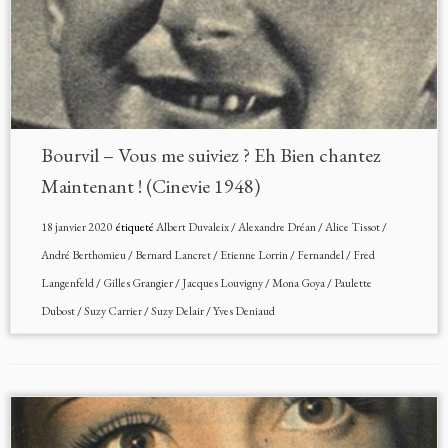
Bourvil – Vous me suiviez ? Eh Bien chantez
Maintenant ! (Cinevie 1948)
18 janvier 2020
étiqueté
Albert Duvaleix
/
Alexandre Dréan
/
Alice Tissot
/
André Berthomieu
/
Bernard Lancret
/
Etienne Lorrin
/
Fernandel
/
Fred
Langenfeld
/
Gilles Grangier
/
Jacques Louvigny
/
Mona Goya
/
Paulette
Dubost
/
Suzy Carrier
/
Suzy Delair
/
Yves Deniaud