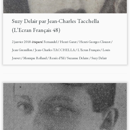
Suzy Delair par Jean-Charles Tacchella
(L’Ecran Français 48)
2 janvier 2018
étiqueté
Fernandel
/
Henri Garat
/
Henri-Georges Clouzot
/
Jean Gremillon
/
Jean-Charles TACCHELLA
/
L'Ecran Français
/
Louis
Jouvet
/
Monique Rolland
/
Renée d'Yd
/
Suzanne Delaire
/
Suzy Delair