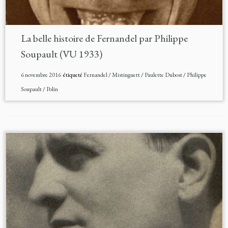
La belle histoire de Fernandel par Philippe
Soupault (VU 1933)
6 novembre 2016
étiqueté
Fernandel
/
Mistinguett
/
Paulette Dubost
/
Philippe
Soupault
/
Polin