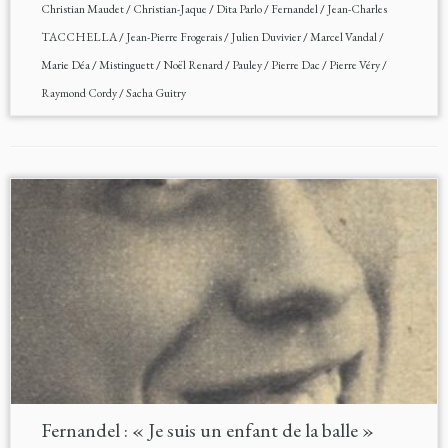
Christian Maudet
/
Christian-Jaque
/
Dita Parlo
/
Fernandel
/
Jean-Charles
TACCHELLA
/
Jean-Pierre Frogerais
/
Julien Duvivier
/
Marcel Vandal
/
Marie Déa
/
Mistinguett
/
Noël Renard
/
Pauley
/
Pierre Dac
/
Pierre Véry
/
Raymond Cordy
/
Sacha Guitry
Fernandel : « Je suis un enfant de la balle »