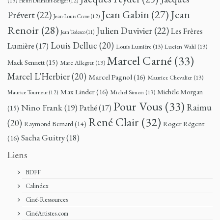
(13)
Henri Diamant-Berger
(12)
Jean
Jean Gabin
(27)
Prévert
(22)
Jean-Louis Croze
(12)
Renoir
(28)
Julien Duvivier
(22)
Les Frères
Jean Tedesco
(11)
Louis Delluc
(20)
Lumière
(17)
Louis Lumière
(13)
Lucien Wahl
(13)
Marcel Carné
(33)
Mack Sennett
(15)
Marc Allegret
(13)
Marcel L'Herbier
(20)
Marcel Pagnol
(16)
Maurice Chevalier
(13)
Max Linder
(16)
Michèle Morgan
Michel Simon
(13)
Maurice Tourneur
(12)
Pour Vous
(33)
Nino Frank
(19)
Raimu
Pathé
(17)
(15)
René Clair
(32)
(20)
Roger Régent
Raymond Bernard
(14)
Sacha Guitry
(18)
(16)
Liens
BDFF
Calindex
Ciné-Ressources
CinéArtistes.com