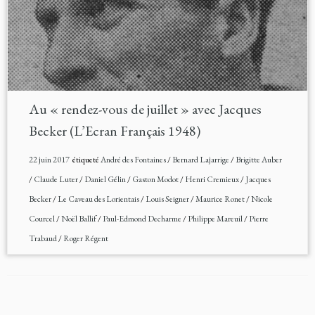
Au « rendez-vous de juillet » avec Jacques
Becker (L’Ecran Français 1948)
22 juin 2017
étiqueté
André des Fontaines
/
Bernard Lajarrige
/
Brigitte Auber
/
Claude Luter
/
Daniel Gélin
/
Gaston Modot
/
Henri Cremieux
/
Jacques
Becker
/
Le Caveau des Lorientais
/
Louis Seigner
/
Maurice Ronet
/
Nicole
Courcel
/
Noël Ballif
/
Paul-Edmond Decharme
/
Philippe Mareuil
/
Pierre
Trabaud
/
Roger Régent