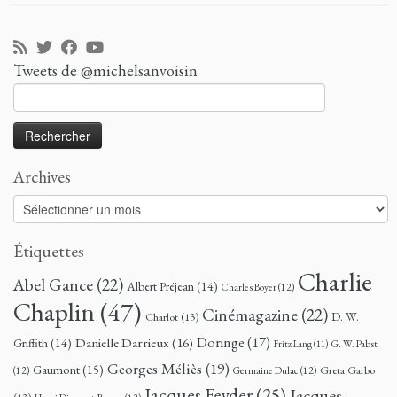
Tweets de @michelsanvoisin
Rechercher :
Archives
Archives
Étiquettes
Charlie
Abel Gance
(22)
Albert Préjean
(14)
Charles Boyer
(12)
Chaplin
(47)
Cinémagazine
(22)
D. W.
Charlot
(13)
Doringe
(17)
Danielle Darrieux
(16)
Griffith
(14)
G. W. Pabst
Fritz Lang
(11)
Georges Méliès
(19)
Gaumont
(15)
Greta Garbo
(12)
Germaine Dulac
(12)
Jacques Feyder
(25)
Jacques