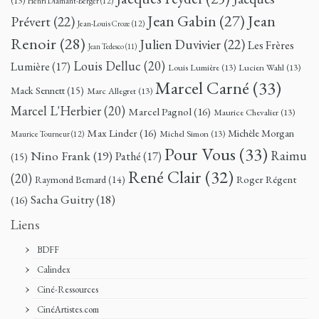
(13)
Henri Diamant-Berger
(12)
Jean
Jean Gabin
(27)
Prévert
(22)
Jean-Louis Croze
(12)
Renoir
(28)
Julien Duvivier
(22)
Les Frères
Jean Tedesco
(11)
Louis Delluc
(20)
Lumière
(17)
Louis Lumière
(13)
Lucien Wahl
(13)
Marcel Carné
(33)
Mack Sennett
(15)
Marc Allegret
(13)
Marcel L'Herbier
(20)
Marcel Pagnol
(16)
Maurice Chevalier
(13)
Max Linder
(16)
Michèle Morgan
Michel Simon
(13)
Maurice Tourneur
(12)
Pour Vous
(33)
Nino Frank
(19)
Raimu
Pathé
(17)
(15)
René Clair
(32)
(20)
Roger Régent
Raymond Bernard
(14)
Sacha Guitry
(18)
(16)
Liens
BDFF
Calindex
Ciné-Ressources
CinéArtistes.com