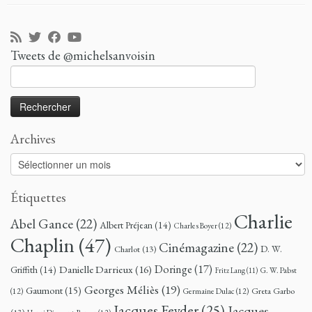
Tweets de @michelsanvoisin
Rechercher :
Archives
Archives
Étiquettes
Charlie
Abel Gance
(22)
Albert Préjean
(14)
Charles Boyer
(12)
Chaplin
(47)
Cinémagazine
(22)
D. W.
Charlot
(13)
Doringe
(17)
Danielle Darrieux
(16)
Griffith
(14)
G. W. Pabst
Fritz Lang
(11)
Georges Méliès
(19)
Gaumont
(15)
Greta Garbo
(12)
Germaine Dulac
(12)
Jacques Feyder
(25)
Jacques