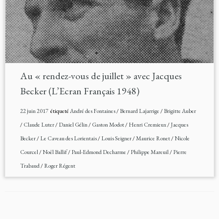
Au « rendez-vous de juillet » avec Jacques
Becker (L’Ecran Français 1948)
22 juin 2017
étiqueté
André des Fontaines
/
Bernard Lajarrige
/
Brigitte Auber
/
Claude Luter
/
Daniel Gélin
/
Gaston Modot
/
Henri Cremieux
/
Jacques
Becker
/
Le Caveau des Lorientais
/
Louis Seigner
/
Maurice Ronet
/
Nicole
Courcel
/
Noël Ballif
/
Paul-Edmond Decharme
/
Philippe Mareuil
/
Pierre
Trabaud
/
Roger Régent