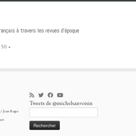
ançais à travers les revues d'époque
 50
Tweets de @michelsanvoisin
Rechercher :
n
/
Jean-Roger
ert