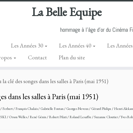
La Belle Equipe
hommage à l'âge d'or du Cinéma Fr
Les Années 30
Les Années 40
Les Années
ropos
Contact
Plan du site
u la clé des songes dans les salles à Paris (mai 1951)
es dans les salles à Paris (mai 1951)
t
/
Ferbert
/
François Chalais
/
Gabrielle Fontan
/
Georges Neveux
/
Gérard Philipe
/
Henri Aleka
WSKI
/
Orson Welles
/
René Génin
/
Robert Pilati
/
Roland Lesaffre
/
Suzanne Cloutier
/
Yves Rob