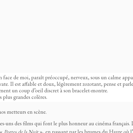
 face de moi, paraît préoccupé, nerveux, sous un calme appa
ate. Il est affable et doux, légèrement zozotant, pense et parl
ment un coup d’oeil discret à son bracelet-montre.
s plus grandes colères.
 nos metteurs en scène.
s-uns des films qui font le plus honneur au cinéma français. 
 «
Portes de la Nuit
», en passant par les brumes du Havre où l