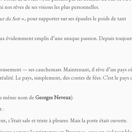
hi nos rêves de ses visions les plus personnelles.
ur du Soir
», pour supporter sur ses épaules le poids de tant
ux évidemment emplis d’une unique passion. Depuis toujours
oureusement — ses cauchemars. Maintenant, il rêve d’un pays où
réalité. Le pays, simplement, des contes de fées. C’est le pays 
 du même nom de
Georges Neveux
).
 :
, c’était sale et triste à pleurer. Mais la porte était ouverte.
lumineux comme le printemps en Provence, avec un ciel tout b