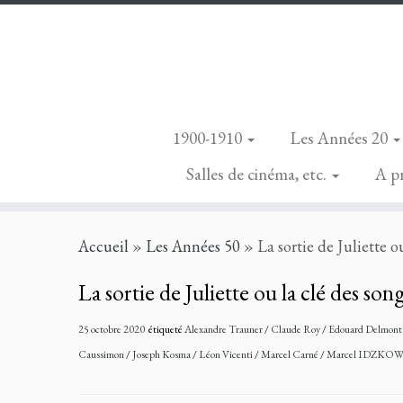
1900-1910
Les Années 20
Salles de cinéma, etc.
A p
Skip
Accueil
»
Les Années 50
»
La sortie de Juliette o
to
content
La sortie de Juliette ou la clé des song
25 octobre 2020
étiqueté
Alexandre Trauner
/
Claude Roy
/
Edouard Delmon
Caussimon
/
Joseph Kosma
/
Léon Vicenti
/
Marcel Carné
/
Marcel IDZKO