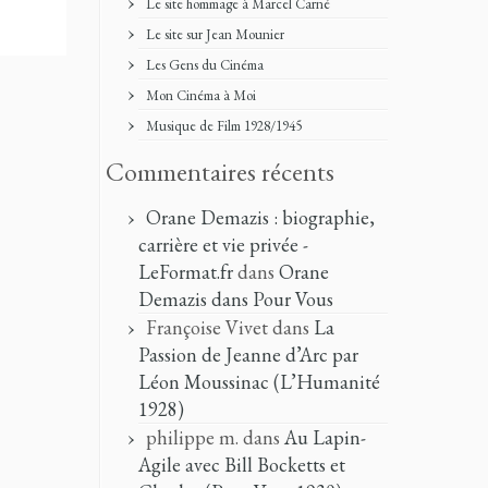
Le site hommage à Marcel Carné
Le site sur Jean Mounier
Les Gens du Cinéma
Mon Cinéma à Moi
Musique de Film 1928/1945
Commentaires récents
Orane Demazis : biographie,
carrière et vie privée -
LeFormat.fr
dans
Orane
Demazis dans Pour Vous
Françoise Vivet
dans
La
Passion de Jeanne d’Arc par
Léon Moussinac (L’Humanité
1928)
philippe m.
dans
Au Lapin-
Agile avec Bill Bocketts et