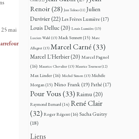
ns
Renoir
(28)
Julien
Jean Tedesco
(11)
Duvivier
(22)
Les Frères Lumière
(17)
Louis Delluc
(20)
Louis Lumière
(13)
 25 mai
Mack Sennett
(15)
Lucien Wahl
(13)
Marc
arrefour
Marcel Carné
(33)
Allegret
(13)
Marcel L'Herbier
(20)
Marcel Pagnol
(16)
Maurice Chevalier
(13)
Maurice Tourneur
(12)
Max Linder
(16)
Michèle
Michel Simon
(13)
Nino Frank
(19)
Pathé
(17)
Morgan
(15)
Pour Vous
(33)
Raimu
(20)
René Clair
Raymond Bernard
(14)
(32)
Sacha Guitry
Roger Régent
(16)
(18)
Liens