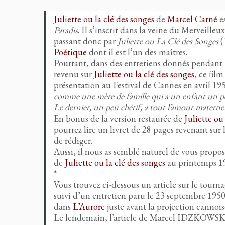
Juliette ou la clé des songes
de
Marcel Carné
es
Paradis
. Il s’inscrit dans la veine du Merveilleu
passant donc par
Juliette ou La Clé des Songes
(
Poétique
dont il est l’un des maîtres.
Pourtant, dans des entretiens donnés pendant l
revenu sur
Juliette ou la clé des songes
, ce fil
présentation au Festival de Cannes en avril 1951
comme une mère de famille qui a un enfant un peu 
Le dernier, un peu chétif, a tout l’amour materne
En bonus de la version restaurée de
Juliette ou
pourrez lire un livret de 28 pages revenant sur l
de rédiger.
Aussi, il nous as semblé naturel de vous propos
de
Juliette ou la clé des songes
au printemps 195
*
Vous trouvez ci-dessous un article sur le tourn
suivi d’un entretien paru le 23 septembre 195
dans
L’Aurore
juste avant la projection cannois
Le lendemain, l’article de Marcel IDZKOW