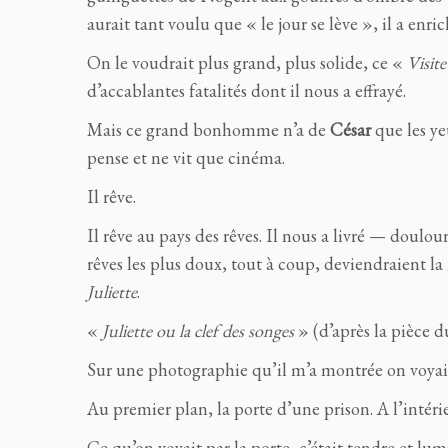
aurait tant voulu que « le jour se lève », il a enric
On le voudrait plus grand, plus solide, ce «
Visite
d’accablantes fatalités dont il nous a effrayé.
Mais ce grand bonhomme n’a de
César
que les ye
pense et ne vit que cinéma.
Il rêve.
Il rêve au pays des rêves. Il nous a livré — doul
rêves les plus doux, tout à coup, deviendraient la 
Juliette
.
«
Juliette ou la clef des songes
» (d’après la pièce
Sur une photographie qu’il m’a montrée on voyait
Au premier plan, la porte d’une prison. A l’intérieur
Ce qu’on voyait par la porte, c’était tendre et 