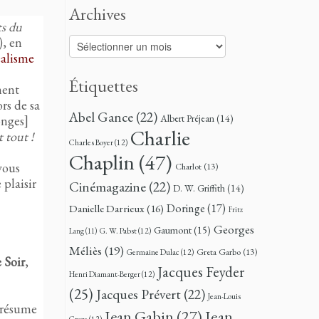
Archives
s du
, en
Archives
alisme
Étiquettes
ment
rs de sa
Abel Gance
(22)
Albert Préjean
(14)
onges]
Charlie
 tout !
Charles Boyer
(12)
Chaplin
(47)
vous
Charlot
(13)
 plaisir
Cinémagazine
(22)
D. W. Griffith
(14)
Doringe
(17)
Danielle Darrieux
(16)
Fritz
Georges
Gaumont
(15)
G. W. Pabst
(12)
Lang
(11)
Méliès
(19)
Greta Garbo
(13)
Germaine Dulac
(12)
 Soir
,
Jacques Feyder
Henri Diamant-Berger
(12)
(25)
Jacques Prévert
(22)
Jean-Louis
 résume
Jean
Jean Gabin
(27)
Croze
(12)