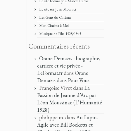
Le site hommage à Marcel Carné
Le site sur Jean Mounier
Les Gens du Cinéma
Mon Cinéma à Moi
Musique de Film 1928/1945
Commentaires récents
Orane Demazis : biographie,
carrière et vie privée -
LeFormat.fr
dans
Orane
Demazis dans Pour Vous
Françoise Vivet
dans
La
Passion de Jeanne d’Arc par
Léon Moussinac (L’Humanité
1928)
philippe m.
dans
Au Lapin-
Agile avec Bill Bocketts et