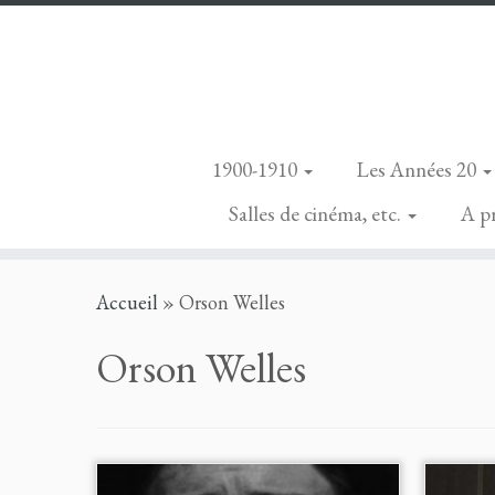
1900-1910
Les Années 20
Salles de cinéma, etc.
A p
Skip
Accueil
»
Orson Welles
to
content
Orson Welles