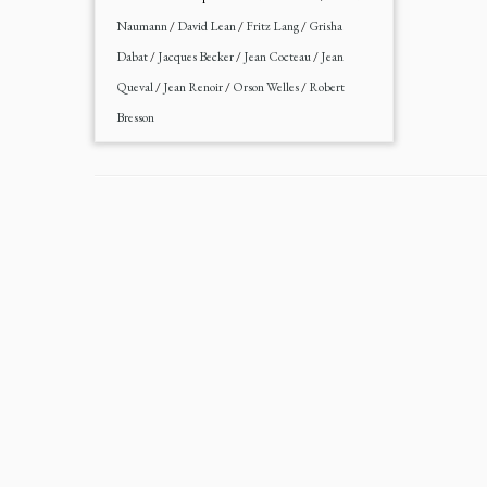
Naumann
/
David Lean
/
Fritz Lang
/
Grisha
Dabat
/
Jacques Becker
/
Jean Cocteau
/
Jean
Queval
/
Jean Renoir
/
Orson Welles
/
Robert
Bresson