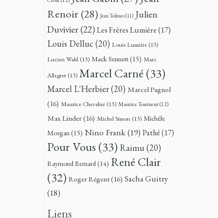
Renoir
(28)
Julien
Jean Tedesco
(11)
Duvivier
(22)
Les Frères Lumière
(17)
Louis Delluc
(20)
Louis Lumière
(13)
Mack Sennett
(15)
Lucien Wahl
(13)
Marc
Marcel Carné
(33)
Allegret
(13)
Marcel L'Herbier
(20)
Marcel Pagnol
(16)
Maurice Chevalier
(13)
Maurice Tourneur
(12)
Max Linder
(16)
Michèle
Michel Simon
(13)
Nino Frank
(19)
Pathé
(17)
Morgan
(15)
Pour Vous
(33)
Raimu
(20)
René Clair
Raymond Bernard
(14)
(32)
Sacha Guitry
Roger Régent
(16)
(18)
Liens