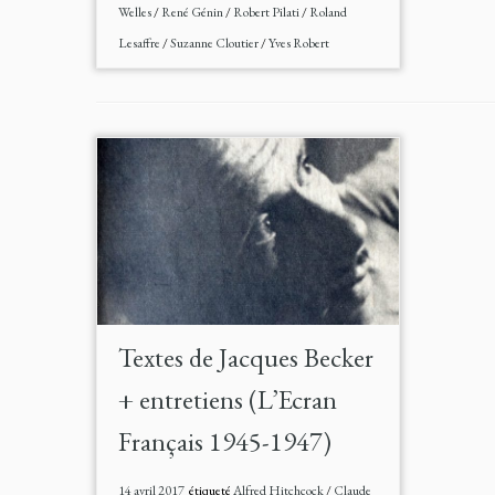
Welles
/
René Génin
/
Robert Pilati
/
Roland
Lesaffre
/
Suzanne Cloutier
/
Yves Robert
Textes de Jacques Becker
+ entretiens (L’Ecran
Français 1945-1947)
14 avril 2017
étiqueté
Alfred Hitchcock
/
Claude