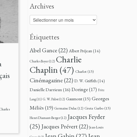
Archives
Archives
Étiquettes
Abel Gance
(22)
Albert Préjean
(14)
Charlie
Charles Boyer
(12)
a
Chaplin
(47)
Charlot
(13)
çais
Cinémagazine
(22)
D. W. Griffith
(14)
Doringe
(17)
Danielle Darrieux
(16)
Fritz
Georges
Gaumont
(15)
G. W. Pabst
(12)
Lang
(11)
Méliès
(19)
Greta Garbo
(13)
Germaine Dulac
(12)
Charles
Jacques Feyder
Henri Diamant-Berger
(12)
(25)
Jacques Prévert
(22)
Jean-Louis
Jean
Jean Gabin
(27)
Croze
(12)