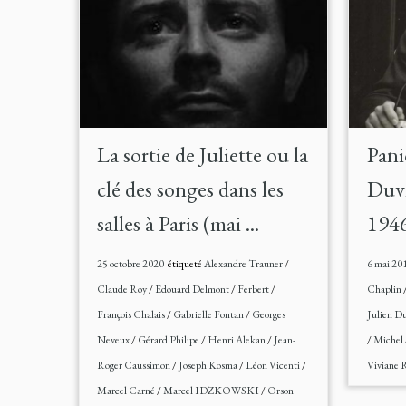
La sortie de Juliette ou la
Pani
clé des songes dans les
Duv
salles à Paris (mai ...
194
25 octobre 2020
étiqueté
Alexandre Trauner
/
6 mai 20
Claude Roy
/
Edouard Delmont
/
Ferbert
/
Chaplin
François Chalais
/
Gabrielle Fontan
/
Georges
Julien Du
Neveux
/
Gérard Philipe
/
Henri Alekan
/
Jean-
/
Michel
Roger Caussimon
/
Joseph Kosma
/
Léon Vicenti
/
Viviane 
Marcel Carné
/
Marcel IDZKOWSKI
/
Orson