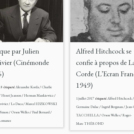
que par Julien
Alfred Hitchcock se
ivier (Cinémonde
confie à propos de L
6)
Corde (L’Ecran Fran
1949)
18
étiqueté
Alexandre Korda
/
Charlie
/
Henri Jeanson
/
Herman Mankiewicz
/
1 juillet 2017
étiqueté
Alfred Hitchcock
/
vivier
/
Lo Duca
/
Marcel IDZKOWSKI
Germaine Dulac
/
Ingrid Bergman
/
Jean-
 Simon
/
Orson Welles
/
Paul Bernard
/
TACCHELLA
/
Orson Welles
/
Roger-
Romance
Marc THÉROND