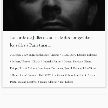
La sortie de Juliette ou la clé des songes dans
les salles à Paris (mai ...
25 octobre 2020
étiqueté
Alexandre Trauner
/
Claude Roy
/
Edouard Delmont
/
Ferbert
/
François Chalais
/
Gabrielle Fontan
/
Georges Neveux
/
Gérard
Philipe
/
Henri Alekan
/
Jean-Roger Caussimon
/
Joseph Kosma
/
Léon Vicenti
/
Marcel Carné
/
Marcel IDZKOWSKI
/
Orson Welles
/
René Génin
/
Robert
Pilati
/
Roland Lesaffre
/
Suzanne Cloutier
/
Yves Robert