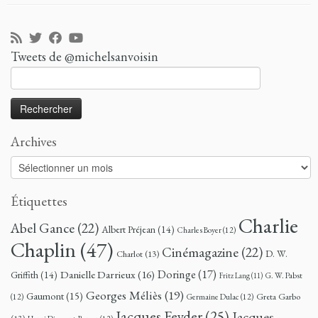
Tweets de @michelsanvoisin
Rechercher :
Archives
Archives
Étiquettes
Charlie
Abel Gance
(22)
Albert Préjean
(14)
Charles Boyer
(12)
Chaplin
(47)
Cinémagazine
(22)
D. W.
Charlot
(13)
Doringe
(17)
Danielle Darrieux
(16)
Griffith
(14)
G. W. Pabst
Fritz Lang
(11)
Georges Méliès
(19)
Gaumont
(15)
Greta Garbo
(12)
Germaine Dulac
(12)
Jacques Feyder
(25)
Jacques