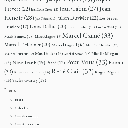
(13)
Henri Diamant-Berger
(12)
Jean
Jean Gabin
(27)
Prévert
(22)
Jean-Louis Croze
(12)
Renoir
(28)
Julien Duvivier
(22)
Les Frères
Jean Tedesco
(11)
Louis Delluc
(20)
Lumière
(17)
Louis Lumière
(13)
Lucien Wahl
(13)
Marcel Carné
(33)
Mack Sennett
(15)
Marc Allegret
(13)
Marcel L'Herbier
(20)
Marcel Pagnol
(16)
Maurice Chevalier
(13)
Max Linder
(16)
Michèle Morgan
Michel Simon
(13)
Maurice Tourneur
(12)
Pour Vous
(33)
Nino Frank
(19)
Raimu
Pathé
(17)
(15)
René Clair
(32)
(20)
Roger Régent
Raymond Bernard
(14)
Sacha Guitry
(18)
(16)
Liens
BDFF
Calindex
Ciné-Ressources
CinéArtistes.com