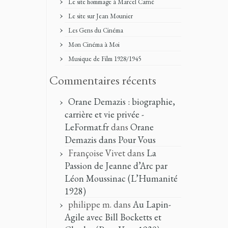
Le site hommage à Marcel Carné
Le site sur Jean Mounier
Les Gens du Cinéma
Mon Cinéma à Moi
Musique de Film 1928/1945
Commentaires récents
Orane Demazis : biographie,
carrière et vie privée -
LeFormat.fr
dans
Orane
Demazis dans Pour Vous
Françoise Vivet
dans
La
Passion de Jeanne d’Arc par
Léon Moussinac (L’Humanité
1928)
philippe m.
dans
Au Lapin-
Agile avec Bill Bocketts et