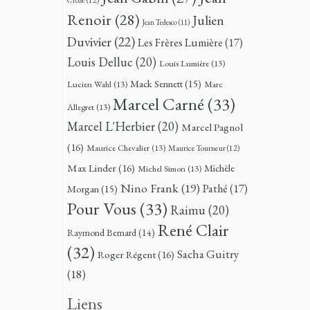
Renoir
(28)
Julien
Jean Tedesco
(11)
Duvivier
(22)
Les Frères Lumière
(17)
Louis Delluc
(20)
Louis Lumière
(13)
Mack Sennett
(15)
Lucien Wahl
(13)
Marc
Marcel Carné
(33)
Allegret
(13)
Marcel L'Herbier
(20)
Marcel Pagnol
(16)
Maurice Chevalier
(13)
Maurice Tourneur
(12)
Max Linder
(16)
Michèle
Michel Simon
(13)
Nino Frank
(19)
Pathé
(17)
Morgan
(15)
Pour Vous
(33)
Raimu
(20)
René Clair
Raymond Bernard
(14)
(32)
Sacha Guitry
Roger Régent
(16)
(18)
Liens