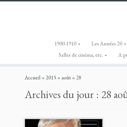
1900-1910
Les Années 20
Salles de cinéma, etc.
A p
Skip
Accueil
»
2015
»
août
»
28
to
content
Archives du jour :
28 ao
1 commentaire