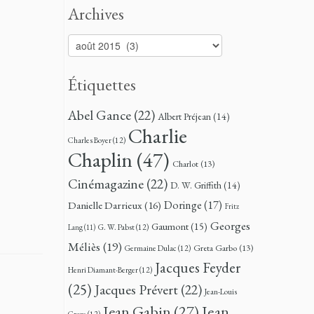
Archives
Archives
Étiquettes
Abel Gance
(22)
Albert Préjean
(14)
Charlie
Charles Boyer
(12)
Chaplin
(47)
Charlot
(13)
Cinémagazine
(22)
D. W. Griffith
(14)
Doringe
(17)
Danielle Darrieux
(16)
Fritz
Georges
Gaumont
(15)
G. W. Pabst
(12)
Lang
(11)
Méliès
(19)
Greta Garbo
(13)
Germaine Dulac
(12)
Jacques Feyder
Henri Diamant-Berger
(12)
(25)
Jacques Prévert
(22)
Jean-Louis
Jean
Jean Gabin
(27)
Croze
(12)