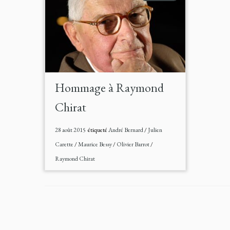
Hommage à Raymond
Chirat
28 août 2015
étiqueté
André Bernard
/
Julien
Carette
/
Maurice Bessy
/
Olivier Barrot
/
Raymond Chirat