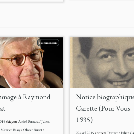
1 commentaire
mage à Raymond
Notice biographiqu
at
Carette (Pour Vous
1935)
2015
étiqueté
André Bernard
/
Julien
/
Maurice Bessy
/
Olivier Barrot
/
22 avril 2015
étiqueté
Doringe
/
Julien Ca