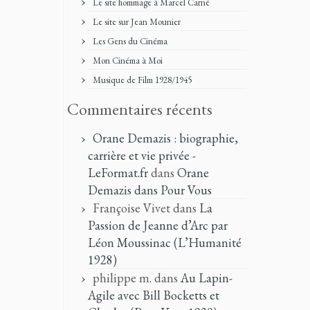
Le site hommage à Marcel Carné
Le site sur Jean Mounier
Les Gens du Cinéma
Mon Cinéma à Moi
Musique de Film 1928/1945
Commentaires récents
Orane Demazis : biographie,
carrière et vie privée -
LeFormat.fr
dans
Orane
Demazis dans Pour Vous
Françoise Vivet
dans
La
Passion de Jeanne d’Arc par
Léon Moussinac (L’Humanité
1928)
philippe m.
dans
Au Lapin-
Agile avec Bill Bocketts et