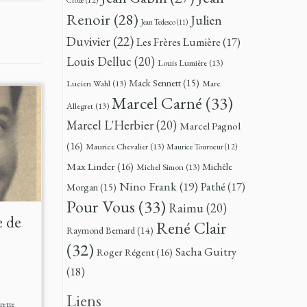
Renoir
(28)
Julien
Jean Tedesco
(11)
Duvivier
(22)
Les Frères Lumière
(17)
Louis Delluc
(20)
Louis Lumière
(13)
Mack Sennett
(15)
Lucien Wahl
(13)
Marc
Marcel Carné
(33)
Allegret
(13)
Marcel L'Herbier
(20)
Marcel Pagnol
(16)
Maurice Chevalier
(13)
Maurice Tourneur
(12)
Max Linder
(16)
Michèle
Michel Simon
(13)
Nino Frank
(19)
Pathé
(17)
Morgan
(15)
Pour Vous
(33)
Raimu
(20)
e de
René Clair
Raymond Bernard
(14)
(32)
Sacha Guitry
Roger Régent
(16)
(18)
Liens
rette