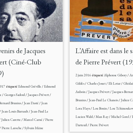
enirs de Jacques
L’Affaire est dans le 
ert (Ciné-Club
de Pierre Prévert (1
9)
2 juin 2016
étiqueté
Alphonse Gibory
/
An
Gildès
/
Charles Jouet
/
Eli Lotar
/
Ghisla
2017
étiqueté
Edmond Gréville
/
Edmond
Auboin
/
Jacques Prévert
/
Jacques-Berna
le
/
Georges Sadoul
/
Jacques Prévert
/
Brunius
/
Jean-Paul Le Chanois
/
Julien C
Bernard Brunius
/
Jean Dasté
/
Jean
Lora Hays
/
Lou Bonin
/
Lou Tchimouko
/
Jean-Louis Barrault
/
Jean-Paul Le
Lucien Wahl
/
Man Ray
/
Michel Gorel
/
/
Julien Carette
/
Marcel Carné
/
Pierre
Darteuil
/
Pierre Prévert
/
Pierre Laroche
/
Sylvain Itkine