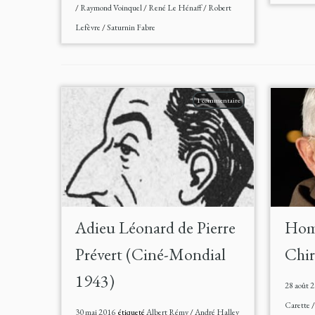
/
Raymond Voinquel
/
René Le Hénaff
/
Robert
Lefèvre
/
Saturnin Fabre
1 commentaire
Adieu Léonard de Pierre
Hom
Prévert (Ciné-Mondial
Chir
1943)
28 août 
Carette
30 mai 2016
étiqueté
Albert Rémy
/
André Halley