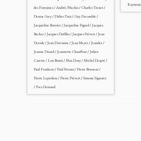
Raymond
des Fontaines
/
Andrée Nicolas
/
Charles Trenet
/
Denise Grey
/
Didier Daix
/
Guy Decomble
/
Jacqueline Bouvier
/
Jacqueline Pagnol
/
Jacques
Becker
/
Jacques Dufilho
/
Jacques Prévert
/
Jean
Derode
/
Jean Dorvanne
/
Jean Meyer
/
Jeander
/
Jeanne Dussol
/
Jeannette Chauffour
/
Julien
Carette
/
Lou Bonin
/
Max Douy
/
Michel Despré
/
Paul Frankeur
/
Paul Pavaux
/
Pierre Brasseur
/
Pierre Leprohon
/
Pierre Prévert
/
Simone Signoret
/
Yves Deniaud