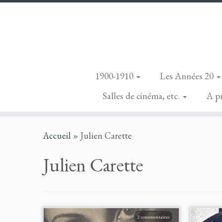
1900-1910
Les Années 20
Salles de cinéma, etc.
A p
Skip
Accueil
»
Julien Carette
to
content
Julien Carette
2 commentaires