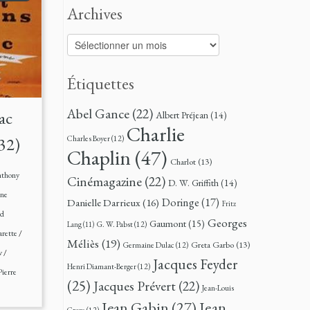
Archives
Archives
Étiquettes
Abel Gance
(22)
sac
Albert Préjean
(14)
Charlie
Charles Boyer
(12)
932)
Chaplin
(47)
Charlot
(13)
thony
Cinémagazine
(22)
D. W. Griffith
(14)
ine
Doringe
(17)
Danielle Darrieux
(16)
Fritz
rd
Georges
Gaumont
(15)
G. W. Pabst
(12)
Lang
(11)
arette
/
Méliès
(19)
Greta Garbo
(13)
Germaine Dulac
(12)
w
/
Jacques Feyder
Henri Diamant-Berger
(12)
Pierre
(25)
Jacques Prévert
(22)
Jean-Louis
Jean
Jean Gabin
(27)
Croze
(12)