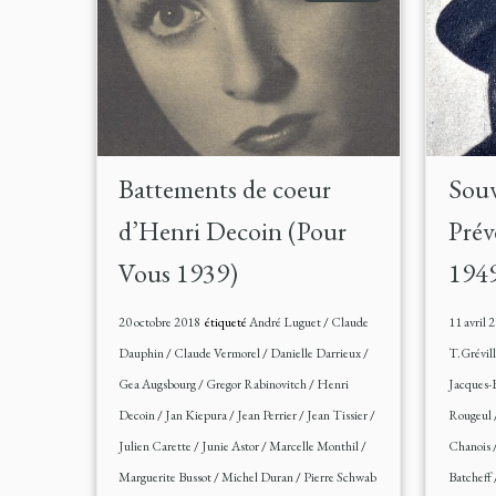
Battements de coeur
Souv
d’Henri Decoin (Pour
Prév
Vous 1939)
194
20 octobre 2018
étiqueté
André Luguet
/
Claude
11 avril 
Dauphin
/
Claude Vermorel
/
Danielle Darrieux
/
T.Grévil
Gea Augsbourg
/
Gregor Rabinovitch
/
Henri
Jacques-
Decoin
/
Jan Kiepura
/
Jean Perrier
/
Jean Tissier
/
Rougeul
Julien Carette
/
Junie Astor
/
Marcelle Monthil
/
Chanois
Marguerite Bussot
/
Michel Duran
/
Pierre Schwab
Batcheff