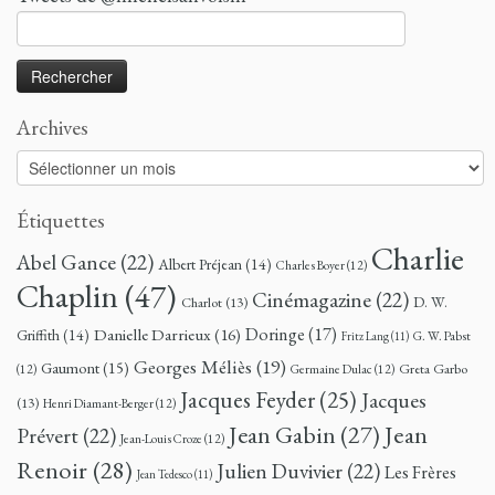
Rechercher :
Archives
Archives
Étiquettes
Charlie
Abel Gance
(22)
Albert Préjean
(14)
Charles Boyer
(12)
Chaplin
(47)
Cinémagazine
(22)
D. W.
Charlot
(13)
Doringe
(17)
Danielle Darrieux
(16)
Griffith
(14)
G. W. Pabst
Fritz Lang
(11)
Georges Méliès
(19)
Gaumont
(15)
Greta Garbo
(12)
Germaine Dulac
(12)
Jacques Feyder
(25)
Jacques
(13)
Henri Diamant-Berger
(12)
Jean
Jean Gabin
(27)
Prévert
(22)
Jean-Louis Croze
(12)
Renoir
(28)
Julien Duvivier
(22)
Les Frères
Jean Tedesco
(11)