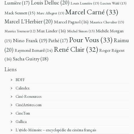
Louis Delluc
(20)
Lumière
(17)
Louis Lumière
(13)
Lucien Wahl
(13)
Marcel Carné
(33)
Mack Sennett
(15)
Marc Allegret
(13)
Marcel L'Herbier
(20)
Marcel Pagnol
(16)
Maurice Chevalier
(13)
Max Linder
(16)
Michèle Morgan
Michel Simon
(13)
Maurice Tourneur
(12)
Pour Vous
(33)
Nino Frank
(19)
Raimu
Pathé
(17)
(15)
René Clair
(32)
(20)
Roger Régent
Raymond Bernard
(14)
Sacha Guitry
(18)
(16)
Liens
BDFF
Calindex
Ciné-Ressources
CinéArtistes.com
CineTom
Gallica
L'@ide-Mémoire – encyclopédie du cinéma français