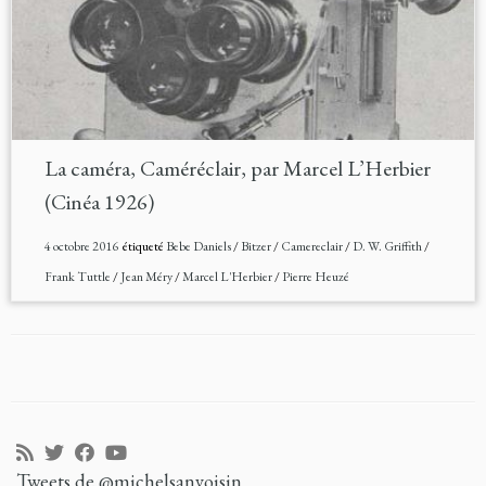
La caméra, Caméréclair, par Marcel L’Herbier
(Cinéa 1926)
4 octobre 2016
étiqueté
Bebe Daniels
/
Bitzer
/
Camereclair
/
D. W. Griffith
/
Frank Tuttle
/
Jean Méry
/
Marcel L'Herbier
/
Pierre Heuzé
Tweets de @michelsanvoisin