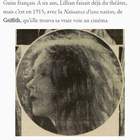
Guise français. A six ans, Lillian faisait déjà du théâtre,
mais c’est en 1915, avec la
Naissance d’une nation
, de
Griffith
, qu’elle trouva sa vraie voie au cinéma.