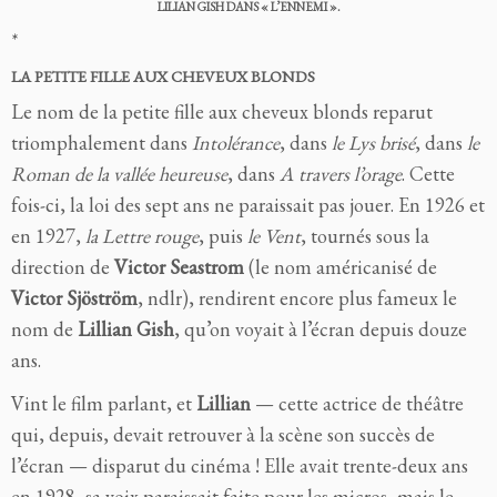
LILIAN GISH DANS « L’ENNEMI ».
*
LA PETITE FILLE AUX CHEVEUX BLONDS
Le nom de la petite fille aux cheveux blonds reparut
triomphalement dans
Intolérance
, dans
le Lys brisé
, dans
le
Roman de la vallée heureuse
, dans
A travers l’orage
. Cette
fois-ci, la loi des sept ans ne paraissait pas jouer. En 1926 et
en 1927,
la Lettre rouge
, puis
le Vent
, tournés sous la
direction de
Victor Seastrom
(le nom américanisé de
Victor Sjöström
, ndlr), rendirent encore plus fameux le
nom de
Lillian Gish
, qu’on voyait à l’écran depuis douze
ans.
Vint le film parlant, et
Lillian
— cette actrice de théâtre
qui, depuis, devait retrouver à la scène son succès de
l’écran — disparut du cinéma ! Elle avait trente-deux ans
en 1928, sa voix paraissait faite pour les micros, mais le