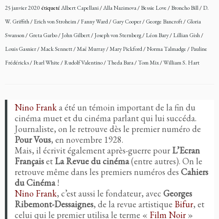
25 janvier 2020
étiqueté
Albert Capellani
/
Alla Nazimova
/
Bessie Love
/
Broncho Bill
/
D.
W. Griffith
/
Erich von Stroheim
/
Fanny Ward
/
Gary Cooper
/
George Bancroft
/
Gloria
Swanson
/
Greta Garbo
/
John Gilbert
/
Joseph von Sternberg
/
Léon Bary
/
Lillian Gish
/
Louis Gasnier
/
Mack Sennett
/
Maë Murray
/
Mary Pickford
/
Norma Talmadge
/
Pauline
Frédéricks
/
Pearl White
/
Rudolf Valentino
/
Theda Bara
/
Tom Mix
/
William S. Hart
Nino Frank
a été un témoin important de la fin du
cinéma muet et du cinéma parlant qui lui succéda.
Journaliste, on le retrouve dès le premier numéro de
Pour Vous
, en novembre 1928.
Mais, il écrivit également après-guerre pour
L’Ecran
Français
et
La Revue du cinéma
(entre autres). On le
retrouve même dans les premiers numéros des
Cahiers
du Cinéma
!
Nino Frank
, c’est aussi le fondateur, avec
Georges
Ribemont-Dessaignes
, de la revue artistique
Bifur
, et
celui qui le premier utilisa le terme «
Film Noir
»