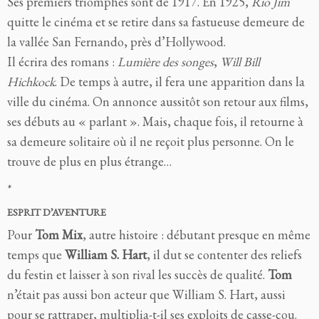
Ses premiers triomphes sont de 1917. En 1925,
Rio Jim
quitte le cinéma et se retire dans sa fastueuse demeure de
la vallée San Fernando, près d’Hollywood.
Il écrira des romans :
Lumière des songes
,
Will Bill
Hichkock
. De temps à autre, il fera une apparition dans la
ville du cinéma. On annonce aussitôt son retour aux films,
ses débuts au « parlant ». Mais, chaque fois, il retourne à
sa demeure solitaire où il ne reçoit plus personne. On le
trouve de plus en plus étrange…
*
ESPRIT D’AVENTURE
Pour
Tom Mix
, autre histoire : débutant presque en même
temps que
William S. Hart
, il dut se contenter des reliefs
du festin et laisser à son rival les succès de qualité.
Tom
n’était pas aussi bon acteur que William S. Hart, aussi
pour se rattraper, multiplia-t-il ses exploits de casse-cou.