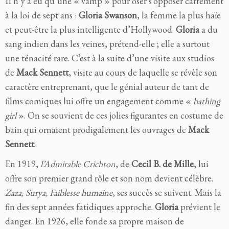
Il n’y a eu qu’une « vamp » pour oser s’opposer carrément
à la loi de sept ans :
Gloria Swanson
, la femme la plus haïe
et peut-être la plus intelligente d’Hollywood.
Gloria
a du
sang indien dans les veines, prétend-elle ; elle a surtout
une ténacité rare. C’est à la suite d’une visite aux studios
de
Mack Sennett
, visite au cours de laquelle se révèle son
caractère entreprenant, que le génial auteur de tant de
films comiques lui offre un engagement comme «
bathing
girl
». On se souvient de ces jolies figurantes en costume de
bain qui ornaient prodigalement les ouvrages de
Mack
Sennett
.
En 1919,
l’Admirable Crichton
, de
Cecil B. de Mille
, lui
offre son premier grand rôle et son nom devient célèbre.
Zaza, Surya, Faiblesse humaine
, ses succès se suivent. Mais la
fin des sept années fatidiques approche.
Gloria
prévient le
danger. En 1926, elle fonde sa propre maison de