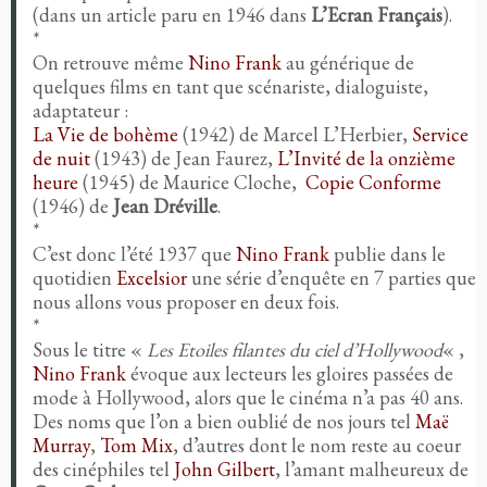
(dans un article paru en 1946 dans
L’Ecran Français
).
*
On retrouve même
Nino Frank
au générique de
quelques films en tant que scénariste, dialoguiste,
adaptateur :
La Vie de bohème
(1942) de Marcel L’Herbier,
Service
de nuit
(1943) de Jean Faurez,
L’Invité de la onzième
heure
(1945) de Maurice Cloche,
Copie Conforme
(1946) de
Jean Dréville
.
*
C’est donc l’été 1937 que
Nino Frank
publie dans le
quotidien
Excelsior
une série d’enquête en 7 parties que
nous allons vous proposer en deux fois.
*
Sous le titre «
Les Etoiles filantes du ciel d’Hollywood
« ,
Nino Frank
évoque aux lecteurs les gloires passées de
mode à Hollywood, alors que le cinéma n’a pas 40 ans.
Des noms que l’on a bien oublié de nos jours tel
Maë
Murray
,
Tom Mix
, d’autres dont le nom reste au coeur
des cinéphiles tel
John Gilbert
, l’amant malheureux de