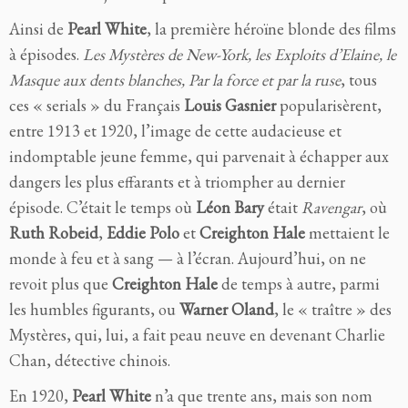
Ainsi de
Pearl White
, la première héroïne blonde des films
à épisodes.
Les Mystères de New-York, les Exploits d’Elaine, le
Masque aux dents blanches, Par la force et par la ruse
, tous
ces « serials » du Français
Louis Gasnier
popularisèrent,
entre 1913 et 1920, l’image de cette audacieuse et
indomptable jeune femme, qui parvenait à échapper aux
dangers les plus effarants et à triompher au dernier
épisode. C’était le temps où
Léon Bary
était
Ravengar
, où
Ruth Robeid
,
Eddie Polo
et
Creighton Hale
mettaient le
monde à feu et à sang — à l’écran. Aujourd’hui, on ne
revoit plus que
Creighton Hale
de temps à autre, parmi
les humbles figurants, ou
Warner Oland
, le « traître » des
Mystères, qui, lui, a fait peau neuve en devenant Charlie
Chan, détective chinois.
En 1920,
Pearl White
n’a que trente ans, mais son nom