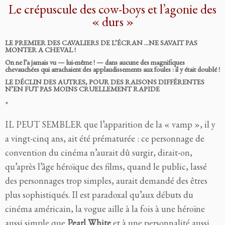
Le crépuscule des cow-boys et l’agonie des
« durs »
LE PREMIER DES CAVALIERS DE L’ÉCRAN …NE SAVAIT PAS
MONTER A CHEVAL !
On ne l’a jamais vu — lui-même ! — dans aucune des magnifiques
chevauchées qui arrachaient des applaudissements aux foules : il y était doublé !
LE DÉCLIN DES AUTRES, POUR DES RAISONS DIFFÉRENTES
N’EN FUT PAS MOINS CRUELLEMENT RAPIDE
*
IL PEUT SEMBLER que l’apparition de la « vamp », il y
a vingt-cinq ans, ait été prématurée : ce personnage de
convention du cinéma n’aurait dû surgir, dirait-on,
qu’après l’âge héroïque des films, quand le public, lassé
des personnages trop simples, aurait demandé des êtres
plus sophistiqués. Il est paradoxal qu’aux débuts du
cinéma américain, la vogue aille à la fois à une héroïne
aussi simple que
Pearl White
et à une personnalité aussi