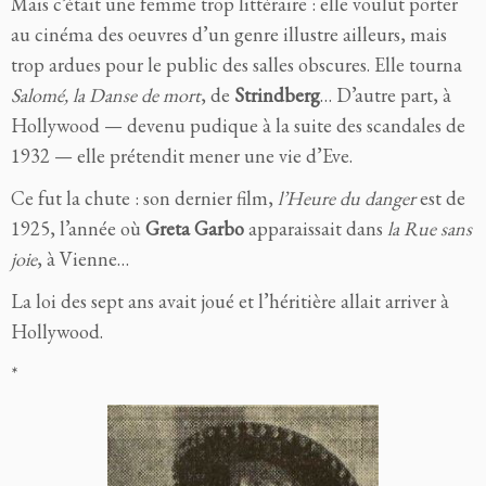
Mais c’était une femme trop littéraire : elle voulut porter
au cinéma des oeuvres d’un genre illustre ailleurs, mais
trop ardues pour le public des salles obscures. Elle tourna
Salomé, la Danse de mort
, de
Strindberg
… D’autre part, à
Hollywood — devenu pudique à la suite des scandales de
1932 — elle prétendit mener une vie d’Eve.
Ce fut la chute : son dernier film,
l’Heure du danger
est de
1925, l’année où
Greta Garbo
apparaissait dans
la Rue sans
joie
, à Vienne…
La loi des sept ans avait joué et l’héritière allait arriver à
Hollywood.
*