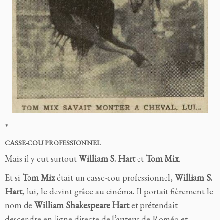
*
CASSE-COU PROFESSIONNEL
Mais il y eut surtout
William S. Hart
et
Tom Mix
.
Et si
Tom Mix
était un casse-cou professionnel,
William S.
Hart
, lui, le devint grâce au cinéma. Il portait fièrement le
nom de
William Shakespeare Hart
et prétendait
descendre en ligne directe de l’auteur de Roméo et