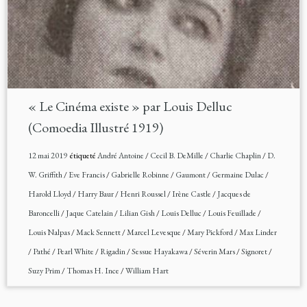
« Le Cinéma existe » par Louis Delluc
(Comoedia Illustré 1919)
12 mai 2019
étiqueté
André Antoine
/
Cecil B. DeMille
/
Charlie Chaplin
/
D.
W. Griffith
/
Eve Francis
/
Gabrielle Robinne
/
Gaumont
/
Germaine Dulac
/
Harold Lloyd
/
Harry Baur
/
Henri Roussel
/
Irène Castle
/
Jacques de
Baroncelli
/
Jaque Catelain
/
Lilian Gish
/
Louis Delluc
/
Louis Feuillade
/
Louis Nalpas
/
Mack Sennett
/
Marcel Levesque
/
Mary Pickford
/
Max Linder
/
Pathé
/
Pearl White
/
Rigadin
/
Sessue Hayakawa
/
Séverin Mars
/
Signoret
/
Suzy Prim
/
Thomas H. Ince
/
William Hart