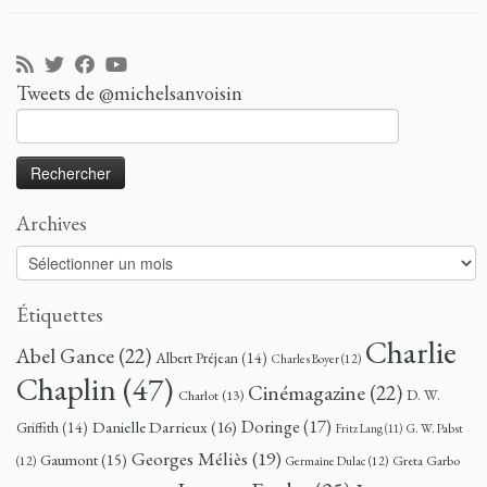
Tweets de @michelsanvoisin
Rechercher :
Archives
Archives
Étiquettes
Charlie
Abel Gance
(22)
Albert Préjean
(14)
Charles Boyer
(12)
Chaplin
(47)
Cinémagazine
(22)
D. W.
Charlot
(13)
Doringe
(17)
Danielle Darrieux
(16)
Griffith
(14)
G. W. Pabst
Fritz Lang
(11)
Georges Méliès
(19)
Gaumont
(15)
Greta Garbo
(12)
Germaine Dulac
(12)