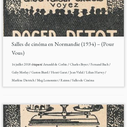
Salles de cinéma en Normandie (1934) – (Pour
Vous)
14 juillet 2018
étiqueté
Arnauld de Corbie
/
Charles Boyer
/
Fernand Bach
/
Gaby Morlay
/
Gaston Biard
/
Henri Garat
/
Jean Vidal
/
Lilian Harvey
/
Marlène Dietrich
/
Meg Lemonnier
/
Raimu
/
Salles de Cinéma