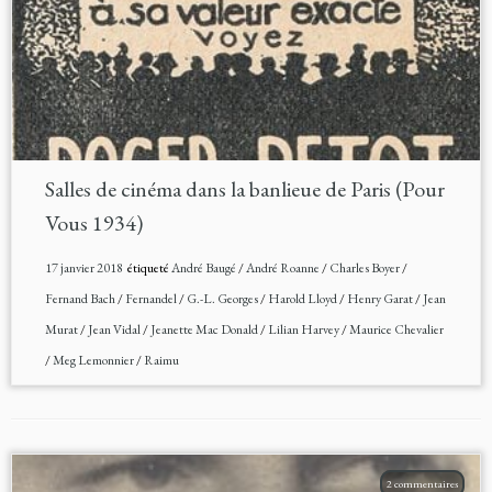
Salles de cinéma dans la banlieue de Paris (Pour
Vous 1934)
17 janvier 2018
étiqueté
André Baugé
/
André Roanne
/
Charles Boyer
/
Fernand Bach
/
Fernandel
/
G.-L. Georges
/
Harold Lloyd
/
Henry Garat
/
Jean
Murat
/
Jean Vidal
/
Jeanette Mac Donald
/
Lilian Harvey
/
Maurice Chevalier
/
Meg Lemonnier
/
Raimu
2 commentaires