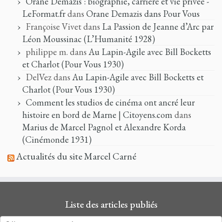
Orane Demazis : biographie, carrière et vie privée -
LeFormat.fr
dans
Orane Demazis dans Pour Vous
Françoise Vivet
dans
La Passion de Jeanne d’Arc par
Léon Moussinac (L’Humanité 1928)
philippe m.
dans
Au Lapin-Agile avec Bill Bocketts
et Charlot (Pour Vous 1930)
DelVez
dans
Au Lapin-Agile avec Bill Bocketts et
Charlot (Pour Vous 1930)
Comment les studios de cinéma ont ancré leur
histoire en bord de Marne | Citoyens.com
dans
Marius de Marcel Pagnol et Alexandre Korda
(Cinémonde 1931)
Actualités du site Marcel Carné
Liste des articles publiés
Liste