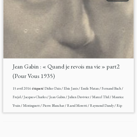
Jean Gabin : « Quand je revois ma vie » part2
(Pour Vous 1935)
15 avril 2016
étiqueté
Didier Daix
/
Elsie Janis
/
Emile Natan
/
Fernand Bach
/
Frejol
/
Jacques-Charles
/
Jean Gabin
/
Julien Duvivier
/
Marcel Thil
/
Maurice
Yvain
/
Mistinguett
/
Pierre Blanchar
/
Raoul Moretti
/
Raymond Dandy
/
Rip