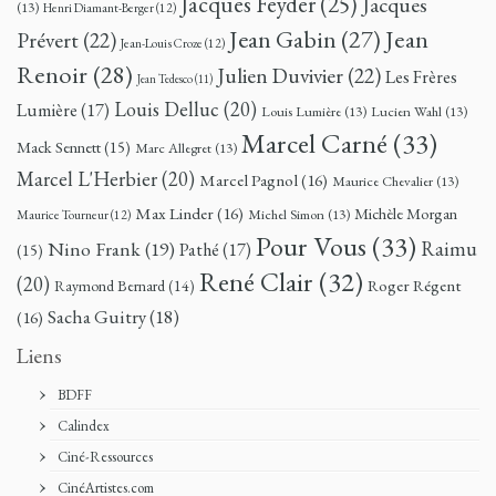
Jacques Feyder
(25)
Jacques
(13)
Henri Diamant-Berger
(12)
Jean
Jean Gabin
(27)
Prévert
(22)
Jean-Louis Croze
(12)
Renoir
(28)
Julien Duvivier
(22)
Les Frères
Jean Tedesco
(11)
Louis Delluc
(20)
Lumière
(17)
Louis Lumière
(13)
Lucien Wahl
(13)
Marcel Carné
(33)
Mack Sennett
(15)
Marc Allegret
(13)
Marcel L'Herbier
(20)
Marcel Pagnol
(16)
Maurice Chevalier
(13)
Max Linder
(16)
Michèle Morgan
Michel Simon
(13)
Maurice Tourneur
(12)
Pour Vous
(33)
Nino Frank
(19)
Raimu
Pathé
(17)
(15)
René Clair
(32)
(20)
Roger Régent
Raymond Bernard
(14)
Sacha Guitry
(18)
(16)
Liens
BDFF
Calindex
Ciné-Ressources
CinéArtistes.com