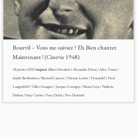
Bourvil – Vous me suiviez ? Eh Bien chantez
Maintenant ! (Cinevie 1948)
18 janvier 2020
étiqueté
Albert Duvaleix
/
Alexandre Dréan
/
Alice Tissot
/
André Berthomieu
/
Bernard Lancret
/
Etienne Lorrin
/
Fernandel
/
Fred
Langenfeld
/
Gilles Grangier
/
Jacques Louvigny
/
Mona Goya
/
Paulette
Dubost
/
Suzy Carrier
/
Suzy Delair
/
Yves Deniaud