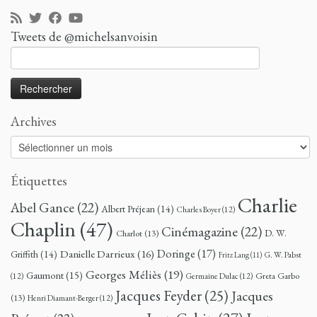
Tweets de @michelsanvoisin
Rechercher :
Archives
Archives
Étiquettes
Charlie
Abel Gance
(22)
Albert Préjean
(14)
Charles Boyer
(12)
Chaplin
(47)
Cinémagazine
(22)
D. W.
Charlot
(13)
Doringe
(17)
Danielle Darrieux
(16)
Griffith
(14)
G. W. Pabst
Fritz Lang
(11)
Georges Méliès
(19)
Gaumont
(15)
Greta Garbo
(12)
Germaine Dulac
(12)
Jacques Feyder
(25)
Jacques
(13)
Henri Diamant-Berger
(12)