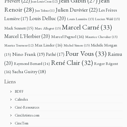
Jean
Jean Gabin
(27)
Prévert
(22)
Jean-Louis Croze
(12)
Renoir
(28)
Julien Duvivier
(22)
Les Frères
Jean Tedesco
(11)
Louis Delluc
(20)
Lumière
(17)
Louis Lumière
(13)
Lucien Wahl
(13)
Marcel Carné
(33)
Mack Sennett
(15)
Marc Allegret
(13)
Marcel L'Herbier
(20)
Marcel Pagnol
(16)
Maurice Chevalier
(13)
Max Linder
(16)
Michèle Morgan
Michel Simon
(13)
Maurice Tourneur
(12)
Pour Vous
(33)
Nino Frank
(19)
Raimu
Pathé
(17)
(15)
René Clair
(32)
(20)
Roger Régent
Raymond Bernard
(14)
Sacha Guitry
(18)
(16)
Liens
BDFF
Calindex
Ciné-Ressources
CinéArtistes.com
CineTom