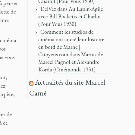
Charlot (Pour Vous 1930)
 à penser
DelVez
dans
Au Lapin-Agile
dette de
avec Bill Bocketts et Charlot
emme
(Pour Vous 1930)
Comment les studios de
cinéma ont ancré leur histoire
e cinéma
en bord de Marne |
vos
Citoyens.com
dans
Marius de
ue vous
Marcel Pagnol et Alexandre
Korda (Cinémonde 1931)
uit,
Actualités du site Marcel
nez
Carné
arpète,
rez de
à ce