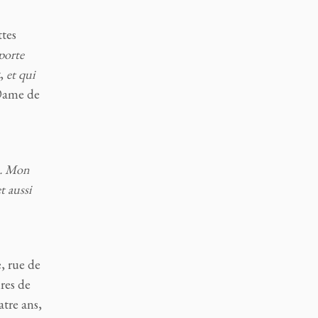
tes
mporte
,
et qui
ame de
te… Mon
t aussi
e, rue de
res de
atre ans,