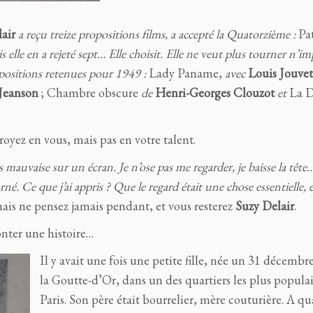
air
a reçu treize propositions films, a accepté la Quatorzième :
Pat
is elle en a rejeté sept… Elle choisit. Elle ne veut plus tourner n’i
opositions retenues pour 1949 :
Lady Paname,
avec
Louis Jouvet
Jeanson
; Chambre obscure
de
Henri-Georges Clouzot
et
La D
croyez en vous, mais pas en votre talent.
 mauvaise sur un écran. Je n’ose pas me regarder, je baisse la tê
né. Ce que j’ai appris ? Que le regard était une chose essentielle, e
mais ne pensez jamais pendant, et vous resterez
Suzy Delair
.
onter une histoire…
Il y avait une fois une petite fille, née un 31 décembr
la Goutte-d’Or, dans un des quartiers les plus populai
Paris. Son père était bourrelier, mère couturière. A qu