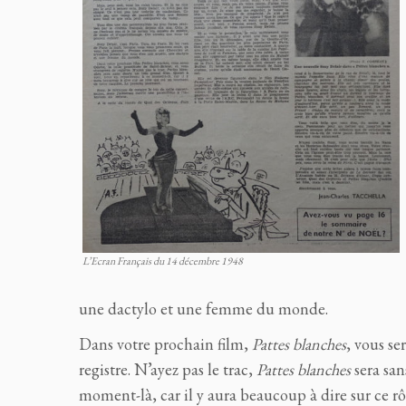
L’Ecran Français du 14 décembre 1948
une dactylo et une femme du monde.
Dans votre prochain film,
Pattes blanches
, vous se
registre. N’ayez pas le trac,
Pattes blanches
sera san
moment-là, car il y aura beaucoup à dire sur ce rô