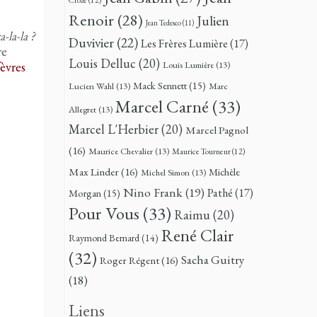
Renoir
(28)
Julien
Jean Tedesco
(11)
a-la-la ?
Duvivier
(22)
Les Frères Lumière
(17)
re
Louis Delluc
(20)
èvres
Louis Lumière
(13)
Mack Sennett
(15)
Lucien Wahl
(13)
Marc
Marcel Carné
(33)
Allegret
(13)
Marcel L'Herbier
(20)
Marcel Pagnol
(16)
Maurice Chevalier
(13)
Maurice Tourneur
(12)
Max Linder
(16)
Michèle
Michel Simon
(13)
Nino Frank
(19)
Pathé
(17)
Morgan
(15)
Pour Vous
(33)
Raimu
(20)
René Clair
Raymond Bernard
(14)
(32)
Sacha Guitry
Roger Régent
(16)
(18)
Liens