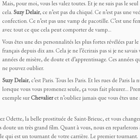
Mais, pour moi, vous les valez toutes. Et je ne suis pas le seul
cela.
Suzy Delair
, ce n’est pas du chiqué. Ce n’est pas une ve
confection. Ce n’est pas une vamp de pacotille. C’est une f
avec tout ce que cela peut comporter de vamp…
Vous êtes une des personnalités les plus fortes révélées par l
français depuis dix ans. Cela je ne l’écrirais pas si je ne savais 
années de misère, de doute et d’apprentissage. Ces années q
ne pouvez oublier.
Suzy Delair
, c’est Paris. Tous les Paris. Et les rues de Paris la n
lorsque vous vous promenez seule, ça vous fait pleurer… Pre
exemple sur
Chevalier
et n’oubliez jamais que vous êtes une 
rez Odette, la belle prostituée de Saint-Brieuc, et vous change
s doute un très grand film. Quant à vous, nous en reparlerons 
le qui est un tournant de votre carrière. Le premier tournant.