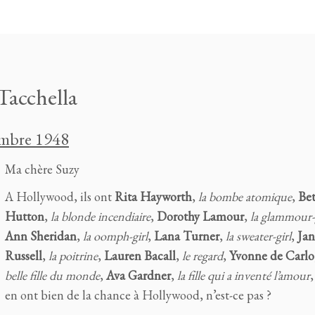
Tacchella
embre 1948
Ma chère Suzy
A Hollywood, ils ont
Rita Hayworth
,
la bombe atomique
,
Bet
Hutton
,
la blonde incendiaire
,
Dorothy Lamour
,
la glammour-
Ann Sheridan
,
la oomph-girl
,
Lana Turner
,
la sweater-girl
,
Jan
Russell
,
la poitrine
,
Lauren Bacall
,
le regard
,
Yvonne de Carlo
belle fille du monde
,
Ava Gardner
,
la fille qui a inventé l’amour
,
en ont bien de la chance à Hollywood, n’est-ce pas ?