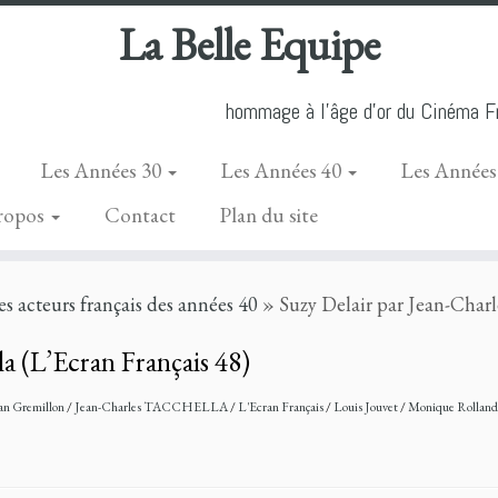
La Belle Equipe
hommage à l'âge d'or du Cinéma Fr
Les Années 30
Les Années 40
Les Années
ropos
Contact
Plan du site
les acteurs français des années 40
»
Suzy Delair par Jean-Charl
la (L’Ecran Français 48)
an Gremillon
/
Jean-Charles TACCHELLA
/
L'Ecran Français
/
Louis Jouvet
/
Monique Rollan