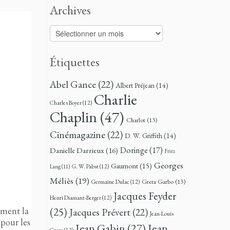
Archives
Archives
Étiquettes
Abel Gance
(22)
Albert Préjean
(14)
Charlie
Charles Boyer
(12)
Chaplin
(47)
Charlot
(13)
Cinémagazine
(22)
D. W. Griffith
(14)
Doringe
(17)
Danielle Darrieux
(16)
Fritz
Georges
Gaumont
(15)
G. W. Pabst
(12)
Lang
(11)
Méliès
(19)
Greta Garbo
(13)
Germaine Dulac
(12)
Jacques Feyder
Henri Diamant-Berger
(12)
ment la
(25)
Jacques Prévert
(22)
Jean-Louis
pour les
Jean
Jean Gabin
(27)
Croze
(12)