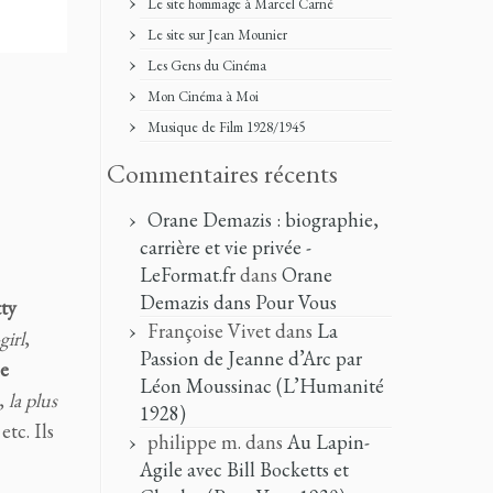
Le site hommage à Marcel Carné
Le site sur Jean Mounier
Les Gens du Cinéma
Mon Cinéma à Moi
Musique de Film 1928/1945
Commentaires récents
Orane Demazis : biographie,
carrière et vie privée -
LeFormat.fr
dans
Orane
Demazis dans Pour Vous
ty
Françoise Vivet
dans
La
girl
,
Passion de Jeanne d’Arc par
e
Léon Moussinac (L’Humanité
,
la plus
1928)
 etc. Ils
philippe m.
dans
Au Lapin-
Agile avec Bill Bocketts et