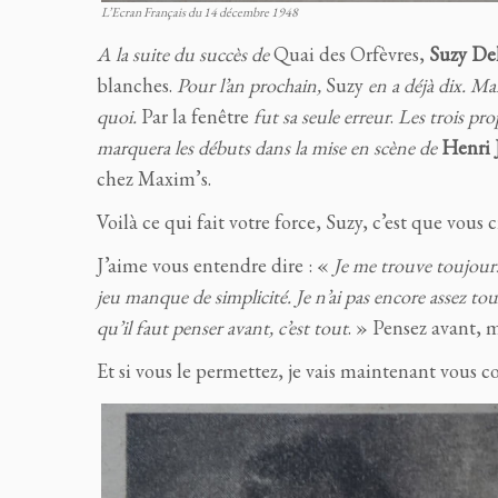
L’Ecran Français du 14 décembre 1948
A la suite du succès de
Quai des Orfèvres,
Suzy Del
blanches.
Pour l’an prochain,
Suzy
en a déjà dix. Ma
quoi.
Par la fenêtre
fut sa seule erreur
.
Les trois pr
marquera les débuts dans la mise en scène de
Henri 
chez Maxim’s.
Voilà ce qui fait votre force, Suzy, c’est que vous 
J’aime vous entendre dire : «
Je me trouve toujours
jeu manque de simplicité. Je n’ai pas encore assez tour
qu’il faut penser avant, c’est tout
. » Pensez avant, 
Et si vous le permettez, je vais maintenant vous c