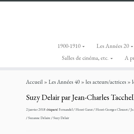
1900-1910
Les Années 20
Salles de cinéma, etc.
A p
Skip
Accueil
»
Les Années 40
»
les acteurs/actrices
»
to
content
Suzy Delair par Jean-Charles Tacchel
2 janvier 2018
étiqueté
Fernandel
/
Henri Garat
/
Henri-Georges Clouzot
/
Je
/
Suzanne Delaire
/
Suzy Delair