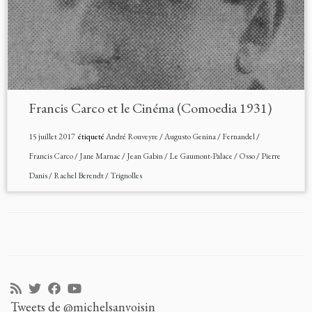
Francis Carco et le Cinéma (Comoedia 1931)
15 juillet 2017
étiqueté
André Rouveyre
/
Augusto Genina
/
Fernandel
/
Francis Carco
/
Jane Marnac
/
Jean Gabin
/
Le Gaumont-Palace
/
Osso
/
Pierre
Danis
/
Rachel Berendt
/
Trignolles
Tweets de @michelsanvoisin