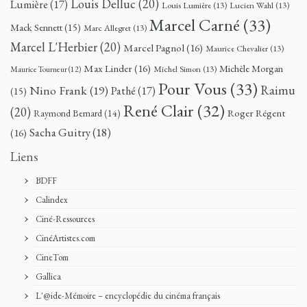
Louis Delluc
(20)
Lumière
(17)
Louis Lumière
(13)
Lucien Wahl
(13)
Marcel Carné
(33)
Mack Sennett
(15)
Marc Allegret
(13)
Marcel L'Herbier
(20)
Marcel Pagnol
(16)
Maurice Chevalier
(13)
Max Linder
(16)
Michèle Morgan
Michel Simon
(13)
Maurice Tourneur
(12)
Pour Vous
(33)
Nino Frank
(19)
Raimu
Pathé
(17)
(15)
René Clair
(32)
(20)
Roger Régent
Raymond Bernard
(14)
Sacha Guitry
(18)
(16)
Liens
BDFF
Calindex
Ciné-Ressources
CinéArtistes.com
CineTom
Gallica
L'@ide-Mémoire – encyclopédie du cinéma français