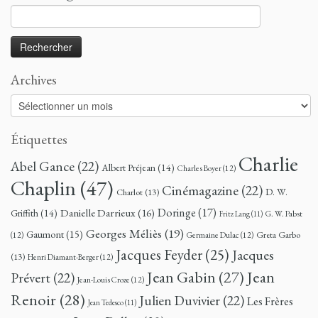
Rechercher :
Archives
Archives
Étiquettes
Charlie
Abel Gance
(22)
Albert Préjean
(14)
Charles Boyer
(12)
Chaplin
(47)
Cinémagazine
(22)
D. W.
Charlot
(13)
Doringe
(17)
Danielle Darrieux
(16)
Griffith
(14)
G. W. Pabst
Fritz Lang
(11)
Georges Méliès
(19)
Gaumont
(15)
Greta Garbo
(12)
Germaine Dulac
(12)
Jacques Feyder
(25)
Jacques
(13)
Henri Diamant-Berger
(12)
Jean
Jean Gabin
(27)
Prévert
(22)
Jean-Louis Croze
(12)
Renoir
(28)
Julien Duvivier
(22)
Les Frères
Jean Tedesco
(11)