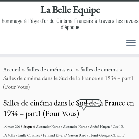
La Belle Equipe
hommage à l'âge d'or du Cinéma Français à travers les revues
d'époque
Skip
Accueil
»
Salles de cinéma, etc.
»
Salles de cinema
»
to
Salles de cinéma dans le Sud de la France en 1934 – part1
content
(Pour Vous)
Salles de cinéma dans le Sud de la France en
3 commentaires
1934 – part1 (Pour Vous)
15 mars 2018
étiqueté
Alexander Korda
/
Alexandre Korda
/
André Hugon
/
Cecil B.
DeMille
/
Emile Cousinet
/
Fernand Rivers
/
Gaston Biard
/
Henri-Georges Clouzot
/