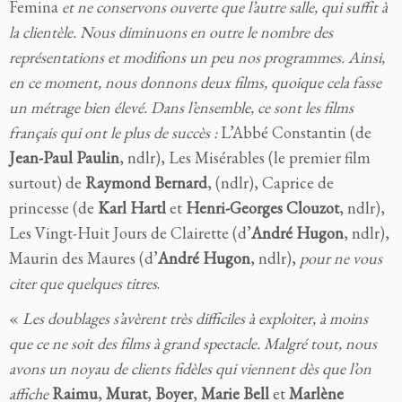
Femina
et ne conservons ouverte que l’autre salle, qui suffit à
la clientèle. Nous diminuons en outre le nombre des
représentations et modifions un peu nos programmes. Ainsi,
en ce moment, nous donnons deux films, quoique cela fasse
un métrage bien élevé. Dans l’ensemble, ce sont les films
français qui ont le plus de succès :
L’Abbé Constantin (de
Jean-Paul Paulin
, ndlr), Les Misérables
(le premier film
surtout) de
Raymond Bernard
, (ndlr),
Caprice de
princesse (de
Karl Hartl
et
Henri-Georges Clouzot
, ndlr),
Les Vingt-Huit Jours de Clairette (d’
André Hugon
, ndlr),
Maurin des Maures (d’
André Hugon
, ndlr),
pour ne vous
citer que quelques titres
.
«
Les doublages s’avèrent très difficiles à exploiter, à moins
que ce ne soit des films à grand spectacle. Malgré tout, nous
avons un noyau de clients fidèles qui viennent dès que l’on
affiche
Raimu
,
Murat
,
Boyer
,
Marie Bell
et
Marlène