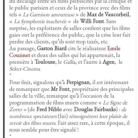
du décalage entre les films plébiscités par la critique et
le public parisien et ceux de la province avec des films
tels «
La Garnison amoureuse
»
de
Max de Vaucorbeil
,
«
La
Symphonie inachevée »
de
Willi Forst
. Sans
surprise, les exploitants de salles confient que les films
gaies ont la préférence du public, que la crise leur fait
perdre des clients, qu’ils sont trop taxés, etc.
Au passage,
Gaston Biard
cite le réalisateur
Emile
Couzinet
et deux des salles qui lui appartenait, la
première à
Toulouse
, le
Gallia
, et l’autre à
Agen
, le
Select-Cinema
.
*
Pour finir, signalons qu’à
Perpignan
, il est intéressant
de remarquer que
Mr
Font
, propriétaire des principales
salles de la ville, remarque qu’à l’occasion de la
programmation de films muets comme «
Le Signe de
Zorro »
(de
Fred Niblo
avec
Douglas Fairbanks
) :
de
nombreux spectateurs
(lui)
témoignèrent leur plaisir de
revoir des films muets
. Fait assez rare, à cette époque, il
nous semble pour être signalé !
*