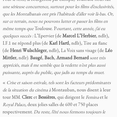
une sérieuse concurrence, surtout pour les films d’exclusivités,
que les Montalbanais ont pris l’habitude d’aller voir là-bas. Or,
sur ce terrain, nous ne pouvons lutter et passer les films en
même temps que
Toulouse. P
ourtant, cette année, j’ai eu
quelques succès :
L’Epervier (de
Marcel L’Herbier
, ndlr),
I.F.1 ne répond plus (de
Karl Hartl
, ndlr), Tire au flanc
(de
Henri Wulschleger
, ndlr), La Voix sans visage (de
Léo
Mittler
, ndlr).
Baugé
,
Bach
,
Armand Bernard
sont très
appréciés, mais il me semble que la vedette n’est plus aussi
puissante, auprès du public, que jadis au temps du muet
.
«
Crise et saison estivale, tels sont les facteurs prédominants
de la situation du cinéma à
Montauban, nous disent à leur
tour MM.
Clerc
et
Bessières
, qui dirigent le
Femina
et le
Royal Palace
, deux jolies salles de 600 et 750 places
respectivement.
Du reste, l’été nous fermons toujours le