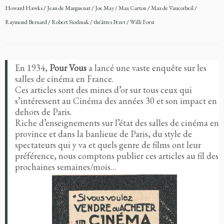
Howard Hawks
/
Jean de Marguenat
/
Joe May
/
Max Carton
/
Max de Vaucorbeil
/
Raymond Bernard
/
Robert Siodmak
/
théâtres Pezet
/
Willi Forst
En 1934,
Pour Vous
a lancé une vaste enquête sur les
salles de cinéma en France.
Ces articles sont des mines d’or sur tous ceux qui
s’intéressent au Cinéma des années 30 et son impact en
dehors de Paris.
Riche d’enseignements sur l’état des salles de cinéma en
province et dans la banlieue de Paris, du style de
spectateurs qui y va et quels genre de films ont leur
préférence, nous comptons publier ces articles au fil des
prochaines semaines/mois…