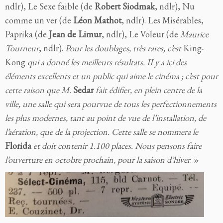
ndlr), Le Sexe faible (de
Robert Siodmak
, ndlr), Nu
comme un ver (de
Léon Mathot
, ndlr). Les Misérables,
Paprika (de
Jean de Limur
, ndlr), Le Voleur (de
Maurice
Tourneur
, ndlr).
Pour les doublages, très rares, c’est
King-
Kong
qui a donné les meilleurs résultats. II y a ici des
éléments excellents et un public qui aime le cinéma ; c’est pour
cette raison que M.
Sedar
fait édifier, en plein centre de la
ville, une salle qui sera pourvue de tous les perfectionnements
les plus modernes, tant au point de vue de l’installation, de
l’aération, que de la projection. Cette salle se nommera le
Florida
et doit contenir 1.100 places. Nous pensons faire
l’ouverture en octobre prochain, pour la saison d’hiver
. »