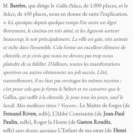
M.
Barrère
, qui dirige le
Gallia Palace
, de 1.000 places, et le
Select
, de 450 places, nous en donne de suite l’explication.
«
Ici, quoique depuis quelque temps l’on sente un léger
flottement, le cinéma est très aimé, et les Agenois sortent
beaucoup, le soir principalement. La ville est gaie, très animée
et riche dans l’ensemble. Cela forme un excellent élément de
clientèle, et je crois que nous ne devons pas trop nous
plaindre de sa fidélité. D’ailleurs, toutes les manifestations
sportives ou autres obtiennent un joli succès. L’été,
naturellement, il ne faut pas envisager les mêmes recettes ;
c’est pour cela que je ferme le
Select
et ne conserve que le
Gallia,
qui suffit à la clientèle. Je joue tous les jours, sauf le
lundi. Mes meilleurs titres ? Voyons :
Le Maître de forges (de
Fernand Rivers
, ndlr), L’Abbé Constantin (de
Jean-Paul
Paulin
, ndlr), Roger la Honte (de
Gaston Roudès
,
ndlr)
sans doute, quoique
L’Enfant de ma sœur (de
Henri