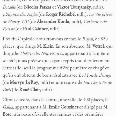
Bataille
(de
Nicolas Farkas
et
Viktor Tourjansky
, ndlr),
L’Agonie des Aigles
(de
Roger Richebé
, ndlr),
La Vie privée
de Henry VIII
(de
Alexander Korda
, ndlr),
Catherine de
Russie
(de
Paul Czinner
, ndlr).
Près du Capitole. nous trouvons encore le
Royal
, de 850
places, que dirige M.
Klein
. En son absence, M.
Vetzel
, qui
dirige le
Théâtre des Nouveautés
, appartenant à la même
société, nous précise que, ayant repris tout dernièrement
cette salle, seul le programme d’été peut être envisagé et
qu’ils ont obtenu de bons résultats avec
Le Monde change
(de
Mervyn LeRoy
, ndlr)
et une reprise de
Sous les toits de
Paris
(de
René Clair
, ndlr).
Citons encore, dans le centre, une salle de 400 places, le
Gallia
, appartenant à M.
Emile Couzinet
et dirigé par M.
Bosc
, qui passe d’excellentes reprises et des premières