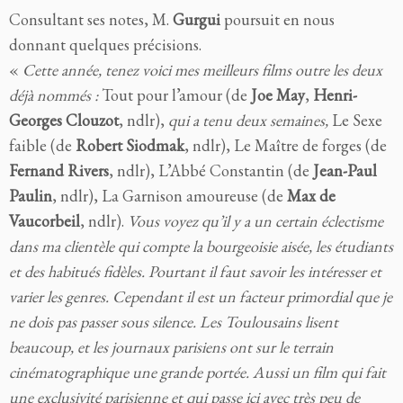
Consultant ses notes, M.
Gurgui
poursuit en nous
donnant quelques précisions.
«
Cette année, tenez voici mes meilleurs films outre les deux
déjà nommés :
Tout pour l’amour (de
Joe May
,
Henri-
Georges Clouzot
, ndlr),
qui a tenu deux semaines,
Le Sexe
faible (de
Robert Siodmak
, ndlr), Le Maître de forges (de
Fernand Rivers
, ndlr), L’Abbé Constantin (de
Jean-Paul
Paulin
, ndlr), La Garnison amoureuse (de
Max de
Vaucorbeil
, ndlr).
Vous voyez qu’il y a un certain éclectisme
dans ma clientèle qui compte la bourgeoisie aisée, les étudiants
et des habitués fidèles. Pourtant il faut savoir les intéresser et
varier les genres. Cependant il est un facteur primordial que je
ne dois pas passer sous silence. Les Toulousains lisent
beaucoup, et les journaux parisiens ont sur le terrain
cinématographique une grande portée. Aussi un film qui fait
une exclusivité parisienne et qui passe ici avec très peu de