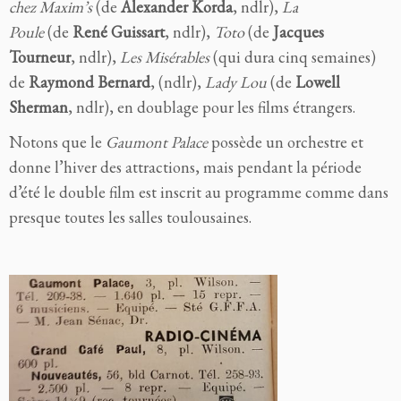
chez Maxim’s
(de
Alexander Korda
, ndlr),
La
Poule
(de
René Guissart
, ndlr),
Toto
(de
Jacques
Tourneur
, ndlr),
Les Misérables
(qui dura cinq semaines)
de
Raymond Bernard
, (ndlr),
Lady Lou
(de
Lowell
Sherman
, ndlr),
en doublage pour les films étrangers.
Notons que le
Gaumont Palace
possède un orchestre et
donne l’hiver des attractions, mais pendant la période
d’été le double film est inscrit au programme comme dans
presque toutes les salles toulousaines.