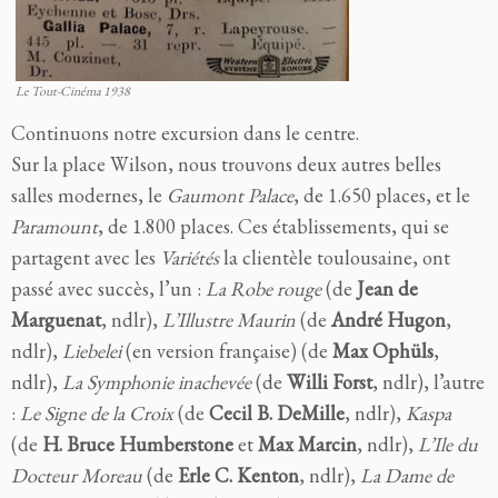
Le Tout-Cinéma 1938
Continuons notre excursion dans le centre.
Sur la place Wilson, nous trouvons deux autres belles
salles modernes, le
Gaumont Palace
, de 1.650 places, et le
Paramount
, de 1.800 places. Ces établissements, qui se
par
tagent avec les
Variétés
la clientèle toulousaine, ont
passé avec succès, l’un :
La Robe rouge
(de
Jean de
Marguenat
, ndlr),
L’Illustre Maurin
(de
André Hugon
,
ndlr),
Liebelei
(en version française) (de
Max Ophüls
,
ndlr),
La
Symphonie inachevée
(de
Willi Forst
, ndlr),
l’autre
:
Le Signe de la Croix
(de
Cecil B. DeMille
, ndlr),
Kaspa
(de
H. Bruce Humberstone
et
Max Marcin
, ndlr),
L’Ile du
Docteur Moreau
(de
Erle C. Kenton
, ndlr),
La Dame de