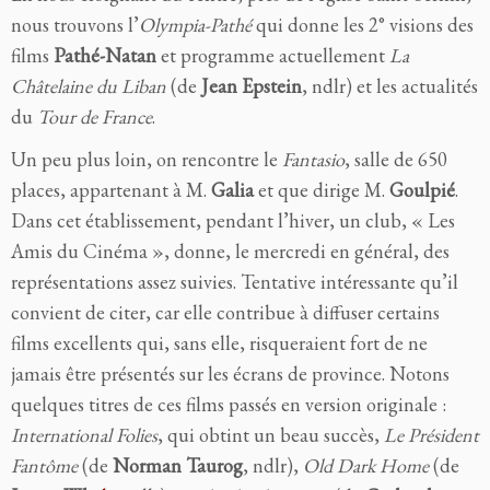
nous trouvons l’
Olympia-Pathé
qui donne les 2° visions des
films
Pathé-Natan
et programme actuellement
La
Châtelaine du Liban
(de
Jean Epstein
, ndlr)
et les actualités
du
Tour de France
.
Un peu plus loin, on rencontre le
Fantasio
, salle de 650
places, appartenant à M.
Galia
et que dirige M.
Goulpié
.
Dans cet établissement, pendant l’hiver, un club, « Les
Amis du Cinéma », donne, le mercredi en général, des
représentations assez suivies. Tentative intéressante qu’il
convient de citer, car elle contribue à diffuser certains
films excellents qui, sans elle, risqueraient fort de ne
jamais être présentés sur les écrans de province. Notons
quelques titres de ces films passés en version originale :
International Folies
,
qui obtint un beau succès,
Le Président
Fantôme
(de
Norman Taurog
, ndlr),
Old Dark Home
(de