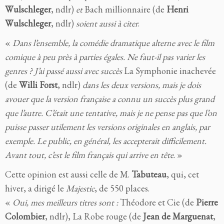
Wulschleger
, ndlr)
et
Bach millionnaire (de
Henri
Wulschleger
, ndlr)
soient aussi à citer
.
«
Dans l’ensemble, la comédie dramatique alterne avec le film
comique à peu près à parties égales. Ne faut-il pas varier les
genres ? J’ai passé aussi avec succès
La Symphonie inachevée
(de
Willi Forst
, ndlr)
dans les deux versions, mais je dois
avouer que la version française a connu un succès plus grand
que l’autre. C’était une tentative, mais je ne pense pas que l’on
puisse passer utilement les versions originales en anglais, par
exemple. Le public, en général, les accepterait difficilement.
Avant tout, c’est le film français qui arrive en tête
. »
Cette opinion est aussi celle de M.
Tabuteau
, qui, cet
hiver, a dirigé le
Majestic
, de 550 places.
«
Oui, mes meilleurs titres sont :
Théodore et Cie (de
Pierre
Colombier
, ndlr), La Robe rouge (de
Jean de Marguenat
,