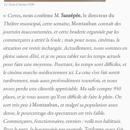
Le Tout-Cinéma 1938
«
Certes
, nous confirme M.
Sansépée
, le directeur du
Théâtre municipal
,
cette semaine,
Montauban
connaît des
journées inaccoutumées, et cette braderie organisée par les
commerçants a attiré la foule ; mais pour nous, cinémas, la
situation est restée inchangée. Actuellement, nous sommes en
pleine saison d’été, et je ne peux tabler sur les temps actuels
pour faire une moyenne. Pourtant, les temps sont difficiles, et
le cinéma marche médiocrement ici. La crise s’est fait sentir
tardivement, mais assez profondément toutefois, et nous
avons perdu une clientèle appréciable. Ma salle compte 950
places, et je vous assure qu’il est difficile de faire le plein. On
sort très peu à
Montauban,
et malgré sa population assez
dense, le pourcentage des spectateurs est très faible.
Commerçants, fonctionnaires, rentiers : voilà nos habitués.
Pour le reste, la bourgeoisie par exemple,
Toulouse
nous fait