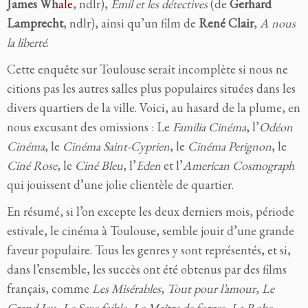
James Wh
ale
, ndlr),
Emil et les détectives
(de
Gerhard
Lamprecht
, ndlr),
ainsi qu’un film de
René Clair
,
A nous
la liberté
.
Cette enquête sur Toulouse serait incomplète si nous ne
citions pas les autres salles plus populaires situées dans les
divers quartiers de la ville. Voici, au hasard de la plume, en
nous excusant des omissions : Le
Familia Cinéma
, l’
Odéon
Cinéma
, le
Cinéma Saint-Cyprien
, le
Cinéma Perignon
, le
Ciné Rose
, le
Ciné Bleu
, l’
Eden
et l’
American Cosmograph
qui jouissent d’une jolie clientèle de quartier.
En résumé, si l’on excepte les deux derniers mois, période
estivale, le cinéma à Toulouse, semble jouir d’une grande
faveur populaire. Tous les genres y sont représentés, et si,
dans l’ensemble, les succès ont été obtenus par de
s
films
français, comme
Les Misérables
,
Tout pour l’amour
,
Le
Grand Jeu
,
Le Sexe faible
,
Le Maître de forges
,
La Robe