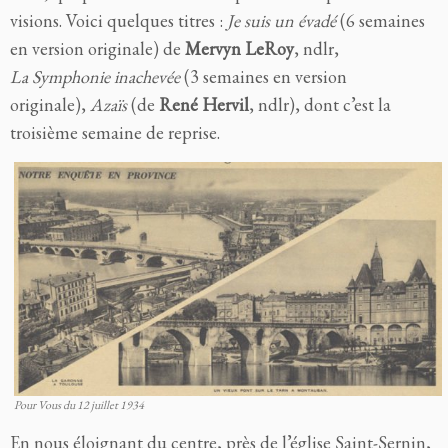
visions. Voici quelques titres :
Je suis un évadé
(6 semaines
en version originale)
de
Mervyn LeRoy
, ndlr
,
La
Symphonie inachevée
(3 semaines en version
originale),
Azaïs
(de
René Hervil
, ndlr),
dont c’est la
troisième semaine de reprise.
Pour Vous du 12 juillet 1934
En nous éloignant du centre, près de l’église Saint-Sernin,