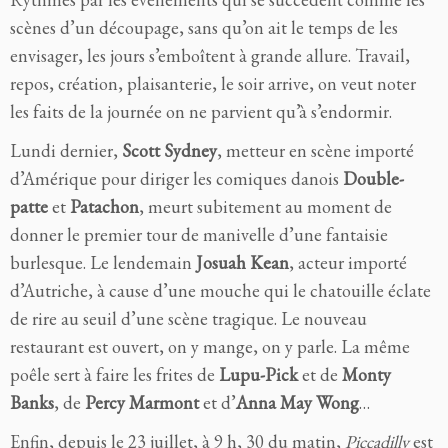
scènes d’un découpage, sans qu’on ait le temps de les
envisager, les jours s’emboîtent à grande allure. Travail,
repos, création, plaisanterie, le soir arrive, on veut noter
les faits de la journée on ne parvient qu’à s’endormir.
Lundi dernier,
Scott Sydney
, metteur en scène importé
d’Amérique pour diriger les comiques danois
Double-
patte
et
Patachon
, meurt subitement au moment de
donner le premier tour de manivelle d’une fantaisie
burlesque. Le lendemain
Josuah Kean
, acteur importé
d’Autriche, à cause d’une mouche qui le chatouille éclate
de rire au seuil d’une scène tragique.
Le nouveau
restaurant est ouvert, on y mange, on y parle. La même
poêle sert à faire les frites de
Lupu-Pick
et de
Monty
Banks
, de
Percy Marmont
et d’
Anna May Wong
…
Enfin, depuis le 23 juillet, à 9 h, 30 du matin,
Picca
dilly
est