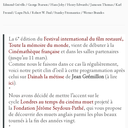
Edmond Gréville
/
George Pearson
/
Hans Joby
/
Henry Edwards
/
Jameson Thomas
/
Karl
Freund
/
Lupu Pick
/
Robert W. Paul
/
Stanley Fitzmaurice
/
Werner Brandes
La 6° édition du
Festival international du film restauré,
Toute la mémoire du monde
, vient de débuter à la
Cinémathèque française
et dans les salles partenaires
(jusqu’au 11 mars).
Comme nous le faisons dans ce cas là régulièrement,
voici notre petit clin d’oeil à cette programmation après
celui sur
Daïnah la métisse
de
Jean Grémillon
(à lire
ici
).
*
Nous avons décidé de mettre l’accent sur le
cycle
Londres au temps du cinéma muet
projeté à
la
Fondation Jérôme Seydoux-Pathé
, qui vous propose
de découvrir des muets anglais parmi les plus beaux
tournés à la fin des années vingt.
*