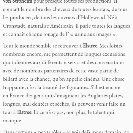
von Stroheim
pour presque toutes ses productions. Il
connaît le nombre des cheveux de toutes les stars, de tous
les producers, de tous les ouvriers d’Hollywood. Né à
Cronstadt, naturalisé Américain, il parle toutes les langues
et connaît chaque rouage de l’ « usine aux images ».
Tout le monde semble se retrouver à
Elstree
. Mes loisirs,
nombreux encore, me per
mettent de longues
excursions
quotidiennes
aux
différents
«
sets » et des conversations
avec de nombreux partenaires de cette vaste
partie de
billard avec la
chance, qu’on appelle cinéma. Une chose
frappante, c’est la
beauté des figurantes. S’il est
encore
en
France des gens qui s’imaginent
les Anglaises plates,
longues, mal dentées et sèches, ils peuvent venir faire
un
tour à
Elstree
. Et
ce n’est pas, non plus, le talent
qui
manque.
Dans certains « petits rôles » je vois déjà,
pour demain, de