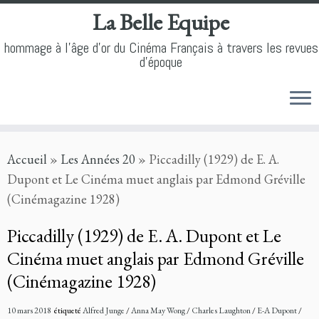
La Belle Equipe
hommage à l'âge d'or du Cinéma Français à travers les revues
d'époque
Skip
Accueil
»
Les Années 20
»
Piccadilly (1929) de E. A.
to
Dupont et Le Cinéma muet anglais par Edmond Gréville
content
(Cinémagazine 1928)
Piccadilly (1929) de E. A. Dupont et Le
Cinéma muet anglais par Edmond Gréville
(Cinémagazine 1928)
10 mars 2018
étiqueté
Alfred Junge
/
Anna May Wong
/
Charles Laughton
/
E-A Dupont
/