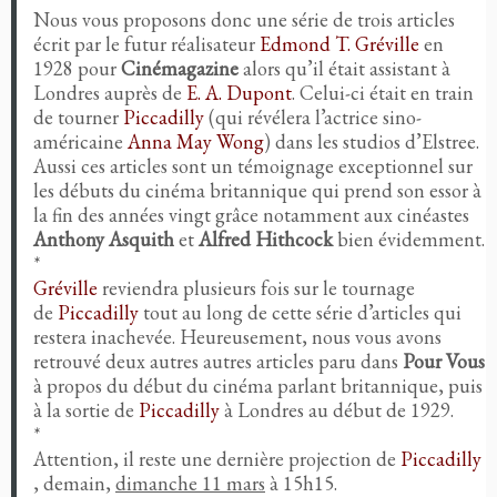
Nous vous proposons donc une série de trois articles
écrit par le futur réalisateur
Edmond T. Gréville
en
1928 pour
Cinémagazine
alors qu’il était assistant à
Londres auprès de
E. A. Dupont
. Celui-ci était en train
de tourner
Piccadilly
(qui révélera l’actrice sino-
américaine
Anna May Wong
) dans les studios d’Elstree.
Aussi ces articles sont un témoignage exceptionnel sur
les débuts du cinéma britannique qui prend son essor à
la fin des années vingt grâce notamment aux cinéastes
Anthony Asquith
et
Alfred Hithcock
bien évidemment.
*
Gréville
reviendra plusieurs fois sur le tournage
de
Piccadilly
tout au long de cette série d’articles qui
restera inachevée. Heureusement, nous vous avons
retrouvé deux autres autres articles paru dans
Pour Vous
à propos du début du cinéma parlant britannique, puis
à la sortie de
Piccadilly
à Londres au début de 1929.
*
Attention, il reste une dernière projection de
Piccadilly
, demain,
dimanche 11 mars
à 15h15.