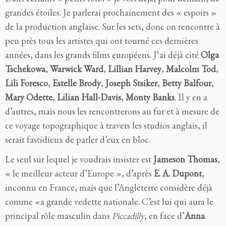
grandes étoiles. Je
parlerai prochainement des « espoirs »
de la
produc
tion anglaise. Sur les sets, donc on rencon
tre
à
peu près tous les artistes qui ont
tourné
ces dernières
années, dans les
grands films européens. J
‘ai
déjà cité
Olga
Tschekowa
,
Warwick Ward
,
Lillian Harvey
,
Malcolm Tod
,
Lili Foresco
,
Estelle Brody
,
Joseph Stsiker
,
Betty Balfour
,
Mary Odette
,
Lilian Hall-Davis
,
Monty Banks
. Il y en a
d’autres, mais
nous les rencontrerons au fur et
à
mesure de
ce voyage topographique
à
travers les studios anglais, il
serait fastidieux de parler d’eux en bloc.
Le seul sur lequel je voudrais insister est
Jameson Thomas
,
« le meilleur acteur d’Europe », d’après
E. A. Dupont
,
inconnu en France, mais que l’Angleterre considère déjà
comme «a grande vedette nationale. C’est lui qui aura le
principal rôle masculin dans
Piccadilly
,
en face d’
Anna