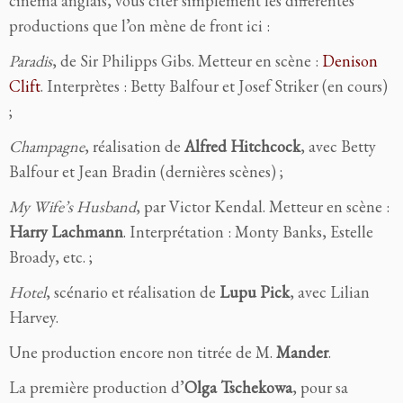
cinéma anglais, vous citer simplement les différentes
productions que l’on mène de front ici :
Paradis
,
de Sir Philipps Gibs. Metteur en scène :
Denison
Clift
. Interprètes : Betty Balfour et Josef Striker (en cours)
;
Champagne
,
réalisation de
Alfred Hitchcock
, avec Betty
Balfour et Jean Bradin (dernières scènes) ;
My Wife’s Husband
,
par Victor Kendal. Metteur en scène :
Harry Lachmann
. Interprétation : Monty Banks, Estelle
Broady, etc. ;
Hotel
,
scénario et réalisation de
Lupu Pick
, avec Lilian
Harvey.
Une production encore non titrée de M.
Mander
.
La première production d’
Olga Tschekowa
, pour sa