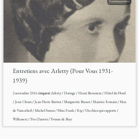
2 commentaires
Entretiens avec Arletty (Pour Vous 1931-
1939)
2 novembre 2016
étiqueté
Arletty
/
Doringe
/
Henri Bernstein
/
Hôtel du Nord
/
Jean Choux
/
Jean-Pierre Barriot
/
Marguerite Bussot
/
Maurice Romain
/
Max
de Vaucorbeil
/
Michel Simon
/
Nino Frank
/
Rip
/
Un chien qui rapporte
/
Willemetz
/
Yves Dartois
/
Yvonne de Bray