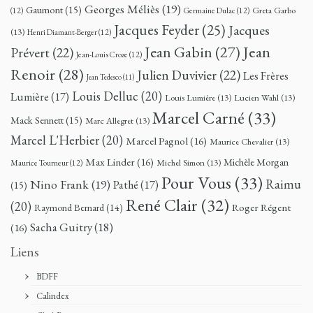
Georges Méliès
(19)
Gaumont
(15)
Greta Garbo
(12)
Germaine Dulac
(12)
Jacques Feyder
(25)
Jacques
(13)
Henri Diamant-Berger
(12)
Jean
Jean Gabin
(27)
Prévert
(22)
Jean-Louis Croze
(12)
Renoir
(28)
Julien Duvivier
(22)
Les Frères
Jean Tedesco
(11)
Louis Delluc
(20)
Lumière
(17)
Louis Lumière
(13)
Lucien Wahl
(13)
Marcel Carné
(33)
Mack Sennett
(15)
Marc Allegret
(13)
Marcel L'Herbier
(20)
Marcel Pagnol
(16)
Maurice Chevalier
(13)
Max Linder
(16)
Michèle Morgan
Michel Simon
(13)
Maurice Tourneur
(12)
Pour Vous
(33)
Nino Frank
(19)
Raimu
Pathé
(17)
(15)
René Clair
(32)
(20)
Roger Régent
Raymond Bernard
(14)
Sacha Guitry
(18)
(16)
Liens
BDFF
Calindex