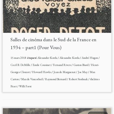
Salles de cinéma dans le Sud de la France en
1934 – part1 (Pour Vous)
15 mars 2018
étiqueté
Alexander Korda
/
Alexandre Korda
/
André Hugon
/
Cecil B. DeMille
/
Emile Cousinet
/
Fernand Rivers
/
Gaston Biard
/
Henri-
Georges Clouzot
/
Howard Hawks
/
Jean de Marguenat
/
Joe May
/
Max
Carton
/
Max de Vaucorbeil
/
Raymond Bernard
/
Robert Siodmak
/
théâtres
Pezet
/
Willi Forst