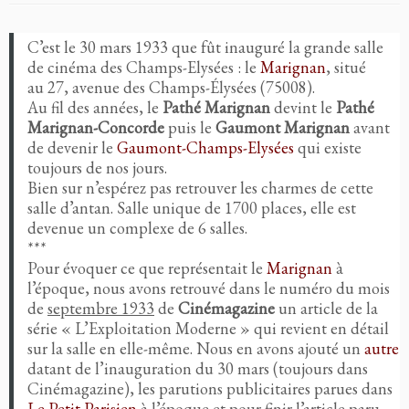
C’est le 30 mars 1933 que fût inauguré la grande salle
de cinéma des Champs-Elysées : le
Marignan
, situé
au 27, avenue des Champs-Élysées (75008).
Au fil des années, le
Pathé Marignan
devint le
Pathé
Marignan-Concorde
puis le
Gaumont Marignan
avant
de devenir le
Gaumont-Champs-Elysées
qui existe
toujours de nos jours.
Bien sur n’espérez pas retrouver les charmes de cette
salle d’antan. Salle unique de 1700 places, elle est
devenue un complexe de 6 salles.
***
Pour évoquer ce que représentait le
Marignan
à
l’époque, nous avons retrouvé dans le numéro du mois
de
septembre 1933
de
Cinémagazine
un article de la
série « L’Exploitation Moderne » qui revient en détail
sur la salle en elle-même. Nous en avons ajouté un
autre
datant de l’inauguration du 30 mars (toujours dans
Cinémagazine), les parutions publicitaires parues dans
Le Petit Parisien
à l’époque et pour finir l’article paru