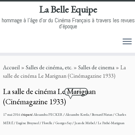
La Belle Equipe
hommage à l'âge d'or du Cinéma Français à travers les revues
d'époque
Skip
Accueil
»
Salles de cinéma, etc.
»
Salles de cinema
»
La
to
salle de cinéma Le Marignan (Cinémagazine 1933)
content
La salle de cinéma Le Marignan
4 commentaires
(Cinémagazine 1933)
17 mai 2016
étiqueté
Alexandra PECKER
/
Alexandre Korda
/
Bernard Natan
/
Charles
MÉRÉ
/
Eugène Bruyneel
/
Florelle
/
Georges Say
/
Jean de Mirbel
/
Le Pathé-Marignan