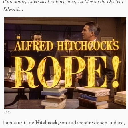
d’un doute
,
Lifeboat
,
Les Enchainés
,
La Maison du Docteur
Edwards
…
D.R.
La maturité de
Hitchcock
, son audace sûre de son audace,