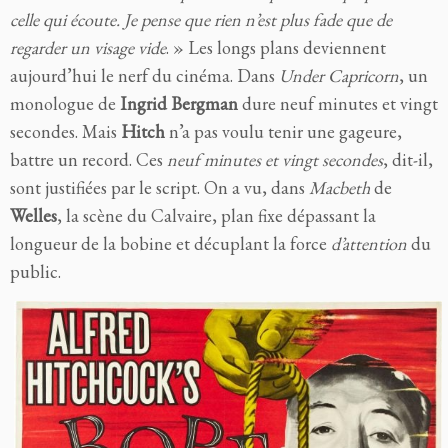
celle qui écoute. Je pense que rien n’est plus fade que de
regarder un visage vide
. » Les longs plans deviennent
aujourd’hui le nerf du cinéma. Dans
Under Capricorn
, un
monologue de
Ingrid Bergman
dure neuf minutes et vingt
secondes. Mais
Hitch
n’a pas voulu tenir une gageure,
battre un record. Ces
neuf minutes et vingt secondes
, dit-il,
sont justifiées par le script. On a vu, dans
Macbeth
de
Welles
, la scène du Calvaire, plan fixe dépassant la
longueur de la bobine et décuplant la force
d’attention
du
public.