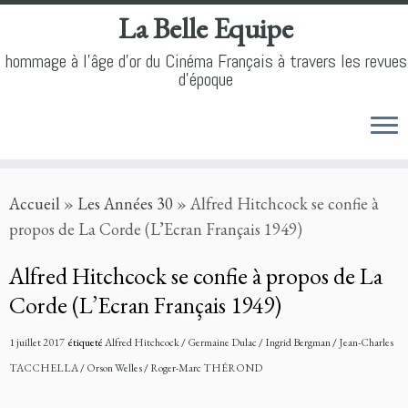
La Belle Equipe
hommage à l'âge d'or du Cinéma Français à travers les revues
d'époque
Skip
Accueil
»
Les Années 30
»
Alfred Hitchcock se confie à
to
propos de La Corde (L’Ecran Français 1949)
content
Alfred Hitchcock se confie à propos de La
Corde (L’Ecran Français 1949)
1 juillet 2017
étiqueté
Alfred Hitchcock
/
Germaine Dulac
/
Ingrid Bergman
/
Jean-Charles
TACCHELLA
/
Orson Welles
/
Roger-Marc THÉROND