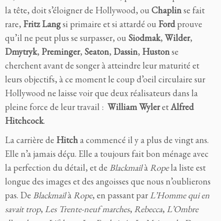
la tête, doit s’éloigner de Hollywood, ou
Chaplin
se fait
rare,
Fritz Lang
si primaire et si attardé ou
Ford
prouve
qu’il ne peut plus se surpasser, ou
Siodmak
,
Wilder
,
Dmytryk
,
Preminger
,
Seaton
,
Dassin
,
Huston
se
cherchent avant de songer à atteindre leur maturité et
leurs objectifs, à ce moment le coup d’oeil circulaire sur
Hollywood ne laisse voir que deux réalisateurs dans la
pleine force de leur travail :
William Wyler
et
Alfred
Hitchcock
.
La carrière de
Hitch
a commencé il y a plus de vingt ans.
Elle n’a jamais déçu. Elle a toujours fait bon ménage avec
la perfection du détail, et de
Blackmail
à
Rope
la liste est
longue des images et des angoisses que nous n’oublierons
pas. De
Blackmail
à
Rope
, en passant par
L’Homme qui en
savait trop
,
Les Trente-neuf marches
,
Rebecca
,
L’Ombre