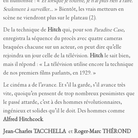
en humoriste : «
Et lorsque je tourne, je n’ai plus rien à faire.
Seulement à surveiller…
» Bientôt, les vrais metteurs en
scène ne viendront plus sur le plateau (2).
De la technique de
Hitch
qui, pour son
Paradine Case
,
enregistra la séquence du procès avec quatre cameras
braquées chacune sur un acteur, on peut dire qu’elle
rejoindra un jour celle de la télévision.
Hitch
le sait bien,
mais il répond : « La télévision utilise encore la technique
de nos premiers films parlants, en 1929. »
Le cinéma a de l’avance. Et s’il la garde, s’il avance très
vite, quoiqu’en pensent de trop nombreux pessimistes que
le passé attarde, c’est à des hommes révolutionnaires,
ingénieux et solides qu’il le doit. Des hommes comme
Alfred Hitchcock
.
Jean-Charles TACCHELLA
et
Roger-Marc THÉROND