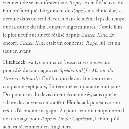
viennent de se manifester dans
Rope
, ce chef-d’oeuvre du
film préfabriqué. L’argument de
Rope
(en technicolor) se
déroule dans un seul décor et dans le même laps de temps
que la durée du film ; quatre-vingts minutes. C’est le film
le plus neuf qui ait été réalisé depuis
Citizen Kane
. Et
encore.
Citizen Kane
etait un condensé.
Rope
, lui, est un
saut en avant.
Hitchcock
avait, commencé à essayer ses nouveaux
procédés de tournage avec
Spellbound
(
La Maison du
Docteur Edwards
). Ce film, qui devait être tourné en
cinquante-sept jours, fut terminé en quarante-huit jours.
Dix pour cent du devis furent économisés, sans que le
salaire des ouvriers en souffrit.
Hitchcock
poursuivit son
effort d’économie et gagna 25 pour cent du temps normal
de tournage pour
Rope
et
Under Capricorn
, le film qu’il
acheva récemment en Angleterre.