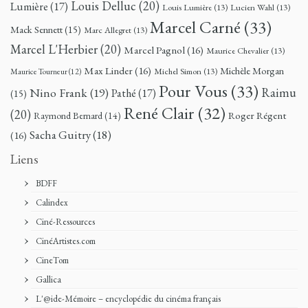
Louis Delluc
(20)
Lumière
(17)
Louis Lumière
(13)
Lucien Wahl
(13)
Marcel Carné
(33)
Mack Sennett
(15)
Marc Allegret
(13)
Marcel L'Herbier
(20)
Marcel Pagnol
(16)
Maurice Chevalier
(13)
Max Linder
(16)
Michèle Morgan
Michel Simon
(13)
Maurice Tourneur
(12)
Pour Vous
(33)
Nino Frank
(19)
Raimu
Pathé
(17)
(15)
René Clair
(32)
(20)
Roger Régent
Raymond Bernard
(14)
Sacha Guitry
(18)
(16)
Liens
BDFF
Calindex
Ciné-Ressources
CinéArtistes.com
CineTom
Gallica
L'@ide-Mémoire – encyclopédie du cinéma français