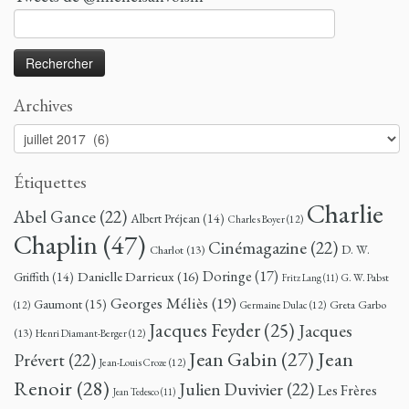
Rechercher :
Archives
Archives
Étiquettes
Charlie
Abel Gance
(22)
Albert Préjean
(14)
Charles Boyer
(12)
Chaplin
(47)
Cinémagazine
(22)
D. W.
Charlot
(13)
Doringe
(17)
Danielle Darrieux
(16)
Griffith
(14)
G. W. Pabst
Fritz Lang
(11)
Georges Méliès
(19)
Gaumont
(15)
Greta Garbo
(12)
Germaine Dulac
(12)
Jacques Feyder
(25)
Jacques
(13)
Henri Diamant-Berger
(12)
Jean
Jean Gabin
(27)
Prévert
(22)
Jean-Louis Croze
(12)
Renoir
(28)
Julien Duvivier
(22)
Les Frères
Jean Tedesco
(11)