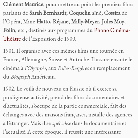
Clément Maurice
, pour mettre au point les premiers films
parlants de
Sarah Bernhardt
,
Coquelin
aîné,
Cossira
de
l’Opéra, Mme
Hatto
,
Réjane
,
Milly-Meyer
,
Jules Moy
,
Polin
, etc., destinés aux programmes du
Phono Cinéma-
Théâtre
de l’Exposition de 1900.
1901. Il organise avec ces mêmes films une tournée en
France, Allemagne, Suisse et Autriche. Il assure ensuite le
cinéma à
l’Olympia
, aux
Folies-Bergères
en remplacement
du
Biograph
Américain.
1902. Le voilà de nouveau en Russie où il exerce sa
prodigieuse activité, prend des films documentaires et
d’actualités, s’occupe de la partie commerciale, fait des
échanges avec des maisons françaises, installe des agences
à l’étranger. Mais il se
spécialise
dans le documentaire et
l’actualité. A cette époque, il réussit une intéressante