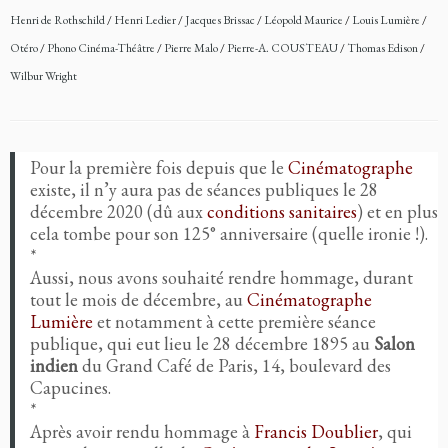
Henri de Rothschild
/
Henri Ledier
/
Jacques Brissac
/
Léopold Maurice
/
Louis Lumière
/
Otéro
/
Phono Cinéma-Théâtre
/
Pierre Malo
/
Pierre-A. COUSTEAU
/
Thomas Edison
/
Wilbur Wright
Pour la première fois depuis que le
Cinématographe
existe, il n’y aura pas de séances publiques le 28
décembre 2020 (dû aux
conditions sanitaires
) et en plus
cela tombe pour son 125° anniversaire (quelle ironie !).
*
Aussi, nous avons souhaité rendre hommage, durant
tout le mois de décembre, au
Cinématographe
Lumière
et notamment à cette première séance
publique, qui eut lieu le 28 décembre 1895 au
Salon
indien
du Grand Café de Paris, 14, boulevard des
Capucines.
*
Après avoir rendu hommage à
Francis Doublier
, qui