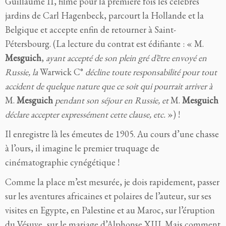
Guillaume II, filme pour la première fois les célèbres
jardins de Carl Hagenbeck, parcourt la Hollande et la
Belgique et accepte enfin de retourner à Saint-
Pétersbourg. (La lecture du contrat est édifiante : « M.
Mesguich
,
ayant accepté de son plein gré d’être envoyé en
Russie, la
Warwick C°
décline toute responsabilité pour tout
accident de quelque nature que ce soit qui pourrait arriver à
M.
Mesguich
pendant son séjour en Russie, et
M.
Mesguich
déclare accepter expressément cette clause, etc.
») !
Il enregistre là les émeutes de 1905. Au cours d’une chasse
à l’ours, il imagine le premier truquage de
cinématographie cynégétique !
Comme la place m’est mesurée, je dois rapidement, passer
sur les aventures africaines et polaires de l’auteur, sur ses
visites en Egypte, en Palestine et au Maroc, sur l’éruption
du Vésuve, sur le mariage d’Alphonse XIII. Mais comment