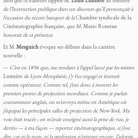
ainsi que l’a d’ailleurs rappelé
M.
Louis Lumière
au ministre
de l’Instruction publique dans un discours qu’il prononçait à
l’occasion du récent banquet de la
Chambre syndicale de la
Cinématographie française
, que M.
Mario Roustan
honorait de sa présence
.
Et M.
Mesguich
évoque ses débuts dans la carrière
nouvelle :
—
C’est en 1896 que, me rendant à l’appel lancé par les
usines
Lumière
de Lyon-Monplaisir, j’y fus engagé et instruit
comme opérateur. Comme tel, j’eus donc à monter les
premiers postes de projection mondiaux. Comme je parlais
couramment anglais, on m’envoya même en Amérique où
j’équipai les principales salles de projection de New-York. Ma
voie était tracée ; on m’avait enseigné aussi la prise de vue, je
devins — à ma façon — reporter cinématographique, si j’ose
dire, car ni le nom, ni la profession n’existant encore. J’adorais