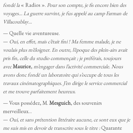
fondé la
« Radios ».
Pour son compte, je fis encore bien des
voyages… La guerre survint, je fus appelé au camp Farman de
Villacoublay…
— Quelle vie aventureuse.
—
Oui, en effet, mais c’était fini ! Ma femme malade, je ne
voulais plus m’éloigner. En outre, l’époque des plein-airs avait
pris fin, celle du studio commençait ; je préférais, toujours
avec
Maurice
,
m’engager dans l’activité commerciale. Nous
avons donc fondé un laboratoire qui s’occupe de tous les
travaux cinématographiques. J’en dirige le service commercial
et me trouve parfaitement heureux
.
— Vous possédez, M.
Mesguich
, des souvenirs
merveilleux…
—
Oui, et sans prétention littéraire aucune, ce sont eux que je
me suis mis en devoir de transcrire sous le titre :
Quarante