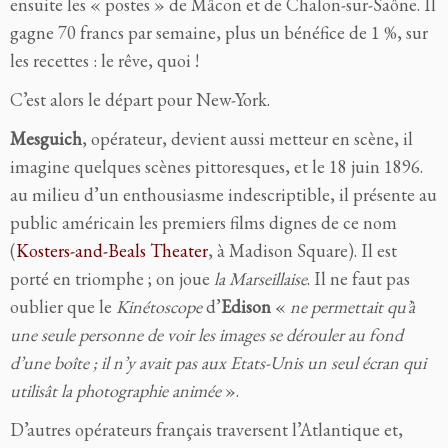
ensuite les « postes » de Mâcon et de Chalon-sur-Saône. Il
gagne 70 francs par semaine, plus un bénéfice de 1 %, sur
les recettes : le rêve, quoi !
C’est alors le départ pour New-York.
Mesguich
, opérateur, devient aussi metteur en scène, il
imagine quelques scènes pittoresques, et le 18 juin 1896.
au milieu d’un enthousiasme indescriptible, il présente au
public américain les premiers films dignes de ce nom
(
Kosters-and-Beals Theater
, à Madison Square). Il est
porté en triomphe ; on joue
la Marseillaise
. Il ne faut pas
oublier que le
Kinétoscope
d’
Edison
«
ne permettait qu’à
une seule personne de voir les images se dérouler au fond
d’une boîte ; il n’y avait pas aux Etats-Unis un seul écran qui
utilisât la photographie animée
».
D’autres opérateurs français traversent l’Atlantique et,