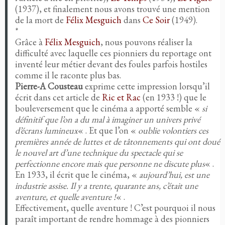
(1937), et finalement nous avons trouvé une mention
de la mort de
Félix Mesguich
dans
Ce Soir
(1949).
*
Grâce à
Félix Mesguich
, nous pouvons réaliser la
difficulté avec laquelle ces pionniers du reportage ont
inventé leur métier devant des foules parfois hostiles
comme il le raconte plus bas.
Pierre-A Cousteau
exprime cette impression lorsqu’il
écrit dans cet article de
Ric et Rac
(en 1933 !) que le
bouleversement que le cinéma a apporté semble «
si
définitif que l’on a du mal à imaginer un univers privé
d’écrans lumineux
« . Et que l’on «
oublie volontiers ces
premières année de luttes et de tâtonnements qui ont doué
le nouvel art d’une technique du spectacle qui se
perfectionne encore mais que personne ne discute plus
« .
En 1933, il écrit que le cinéma, «
aujourd’hui, est une
industrie assise. Il y a trente, quarante ans, c’était une
aventure, et quelle aventure !
« .
Effectivement, quelle aventure ! C’est pourquoi il nous
paraît important de rendre hommage à des pionniers