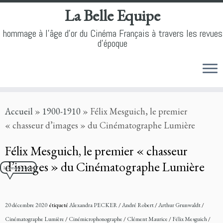
La Belle Equipe
hommage à l'âge d'or du Cinéma Français à travers les revues
d'époque
Skip
Accueil
»
1900-1910
»
Félix Mesguich, le premier
to
« chasseur d’images » du Cinématographe Lumière
content
Félix Mesguich, le premier « chasseur
d’images » du Cinématographe Lumière
1 commentaire
20 décembre 2020
étiqueté
Alexandra PECKER
/
André Robert
/
Arthur Grunwaldt
/
Cinématographe Lumière
/
Cinémicrophonographe
/
Clément Maurice
/
Félix Mesguich
/