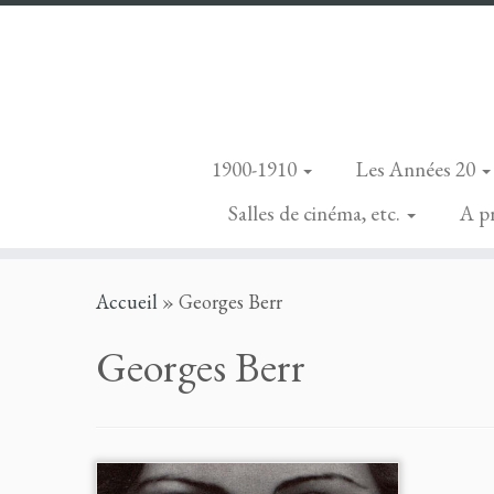
1900-1910
Les Années 20
Salles de cinéma, etc.
A p
Skip
Accueil
»
Georges Berr
to
content
Georges Berr