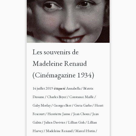
Les souvenirs de
Madeleine Renaud
(Cinémagazine 1934)
14 juillet 2019
étiqueté
Annabella
/
Béatrix
Dussane
/
Charles Boyer
/
Constance Maille
/
Gaby Morlay
/
Georges Berr
/
Greta Garbo
/
Henri
Fescourt
/
Henriette Janne
/
Jean Choux
/
Jean
Gabin
/
Julien Duvivier
/
Lillian Gish
/
Lillian
Harvey
/
Madeleine Renaud
/
Marcel Hutin
/