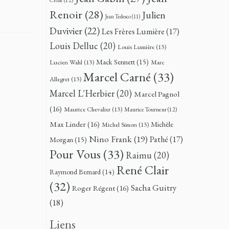
Renoir
(28)
Julien
Jean Tedesco
(11)
Duvivier
(22)
Les Frères Lumière
(17)
Louis Delluc
(20)
Louis Lumière
(13)
Mack Sennett
(15)
Lucien Wahl
(13)
Marc
Marcel Carné
(33)
Allegret
(13)
Marcel L'Herbier
(20)
Marcel Pagnol
(16)
Maurice Chevalier
(13)
Maurice Tourneur
(12)
Max Linder
(16)
Michèle
Michel Simon
(13)
Nino Frank
(19)
Pathé
(17)
Morgan
(15)
Pour Vous
(33)
Raimu
(20)
René Clair
Raymond Bernard
(14)
(32)
Sacha Guitry
Roger Régent
(16)
(18)
Liens