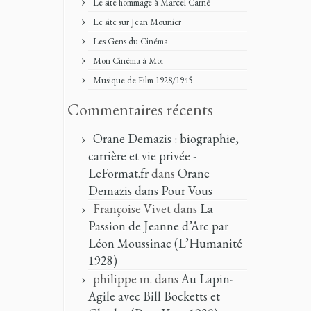
Le site hommage à Marcel Carné
Le site sur Jean Mounier
Les Gens du Cinéma
Mon Cinéma à Moi
Musique de Film 1928/1945
Commentaires récents
Orane Demazis : biographie,
carrière et vie privée -
LeFormat.fr
dans
Orane
Demazis dans Pour Vous
Françoise Vivet
dans
La
Passion de Jeanne d’Arc par
Léon Moussinac (L’Humanité
1928)
philippe m.
dans
Au Lapin-
Agile avec Bill Bocketts et