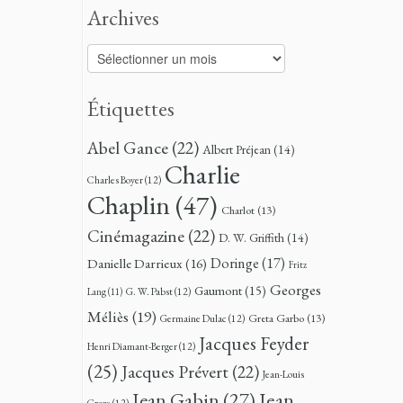
Archives
Archives
Étiquettes
Abel Gance
(22)
Albert Préjean
(14)
Charlie
Charles Boyer
(12)
Chaplin
(47)
Charlot
(13)
Cinémagazine
(22)
D. W. Griffith
(14)
Doringe
(17)
Danielle Darrieux
(16)
Fritz
Georges
Gaumont
(15)
G. W. Pabst
(12)
Lang
(11)
Méliès
(19)
Greta Garbo
(13)
Germaine Dulac
(12)
Jacques Feyder
Henri Diamant-Berger
(12)
(25)
Jacques Prévert
(22)
Jean-Louis
Jean
Jean Gabin
(27)
Croze
(12)