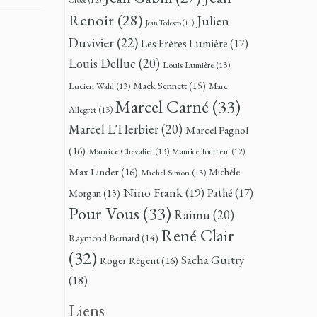
Renoir
(28)
Julien
Jean Tedesco
(11)
Duvivier
(22)
Les Frères Lumière
(17)
Louis Delluc
(20)
Louis Lumière
(13)
Mack Sennett
(15)
Lucien Wahl
(13)
Marc
Marcel Carné
(33)
Allegret
(13)
Marcel L'Herbier
(20)
Marcel Pagnol
(16)
Maurice Chevalier
(13)
Maurice Tourneur
(12)
Max Linder
(16)
Michèle
Michel Simon
(13)
Nino Frank
(19)
Pathé
(17)
Morgan
(15)
Pour Vous
(33)
Raimu
(20)
René Clair
Raymond Bernard
(14)
(32)
Sacha Guitry
Roger Régent
(16)
(18)
Liens