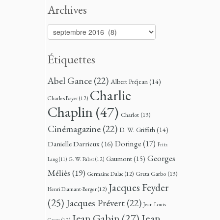
Archives
Archives
Étiquettes
Abel Gance
(22)
Albert Préjean
(14)
Charlie
Charles Boyer
(12)
Chaplin
(47)
Charlot
(13)
Cinémagazine
(22)
D. W. Griffith
(14)
Doringe
(17)
Danielle Darrieux
(16)
Fritz
Georges
Gaumont
(15)
G. W. Pabst
(12)
Lang
(11)
Méliès
(19)
Greta Garbo
(13)
Germaine Dulac
(12)
Jacques Feyder
Henri Diamant-Berger
(12)
(25)
Jacques Prévert
(22)
Jean-Louis
Jean
Jean Gabin
(27)
Croze
(12)