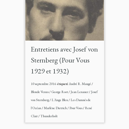
Entretiens avec Josef von
Sternberg (Pour Vous
1929 et 1932)
10 septembre 2016
étiqueté
André R. Maugé
/
Blonde Venus
/
George Root
/
Jean Lenauer
/
Josef
von Sternberg
/
L'Ange Bleu
/
Les Damnés de
l'Océan
/
Marlène Dietrich
/
Pour Vous
/
René
Clair
/
Thunderbolt