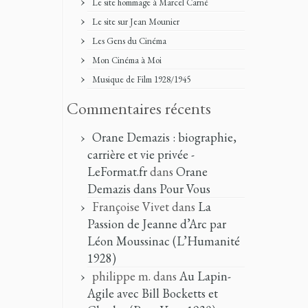
Le site hommage à Marcel Carné
Le site sur Jean Mounier
Les Gens du Cinéma
Mon Cinéma à Moi
Musique de Film 1928/1945
Commentaires récents
Orane Demazis : biographie,
carrière et vie privée -
LeFormat.fr
dans
Orane
Demazis dans Pour Vous
Françoise Vivet
dans
La
Passion de Jeanne d’Arc par
Léon Moussinac (L’Humanité
1928)
philippe m.
dans
Au Lapin-
Agile avec Bill Bocketts et