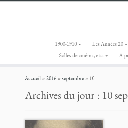
1900-1910
Les Années 20
Salles de cinéma, etc.
A p
Skip
Accueil
»
2016
»
septembre
»
10
to
content
Archives du jour :
10 se