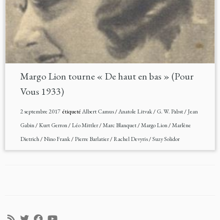
Margo Lion tourne « De haut en bas » (Pour
Vous 1933)
2 septembre 2017
étiqueté
Albert Camus
/
Anatole Litvak
/
G. W. Pabst
/
Jean
Gabin
/
Kurt Gerron
/
Léo Mittler
/
Marc Blanquet
/
Margo Lion
/
Marlène
Dietrich
/
Nino Frank
/
Pierre Barlatier
/
Rachel Devyris
/
Suzy Solidor