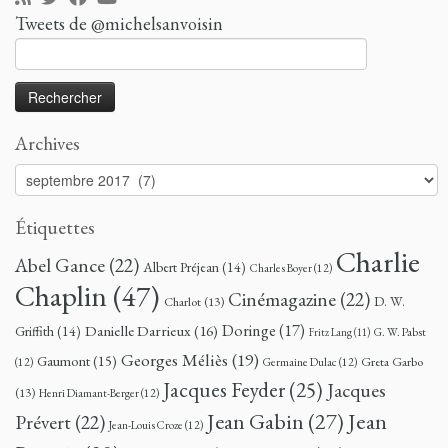
Tweets de @michelsanvoisin
Rechercher :
Archives
Archives
Étiquettes
Charlie
Abel Gance
(22)
Albert Préjean
(14)
Charles Boyer
(12)
Chaplin
(47)
Cinémagazine
(22)
D. W.
Charlot
(13)
Doringe
(17)
Danielle Darrieux
(16)
Griffith
(14)
G. W. Pabst
Fritz Lang
(11)
Georges Méliès
(19)
Gaumont
(15)
Greta Garbo
(12)
Germaine Dulac
(12)
Jacques Feyder
(25)
Jacques
(13)
Henri Diamant-Berger
(12)
Jean
Jean Gabin
(27)
Prévert
(22)
Jean-Louis Croze
(12)