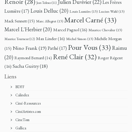
Renoir
(28)
Julien Duvivier
(22)
Les Frères
Jean Tedesco
(11)
Louis Delluc
(20)
Lumière
(17)
Louis Lumière
(13)
Lucien Wahl
(13)
Marcel Carné
(33)
Mack Sennett
(15)
Marc Allegret
(13)
Marcel L'Herbier
(20)
Marcel Pagnol
(16)
Maurice Chevalier
(13)
Max Linder
(16)
Michèle Morgan
Michel Simon
(13)
Maurice Tourneur
(12)
Pour Vous
(33)
Nino Frank
(19)
Raimu
Pathé
(17)
(15)
René Clair
(32)
(20)
Roger Régent
Raymond Bernard
(14)
Sacha Guitry
(18)
(16)
Liens
BDFF
Calindex
Ciné-Ressources
CinéArtistes.com
CineTom
Gallica